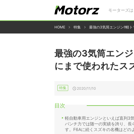
モーターズは
HOME
特集
最強の3気筒エンジン!!軽
最強の3気筒エンジ
にまで使われたスズ
特集
2020/11/10
目次
軽自動車用エンジンといえば直列3
パンチ力では随一の実績を誇り、長
す。F6Aに続くスズキの名機はどの