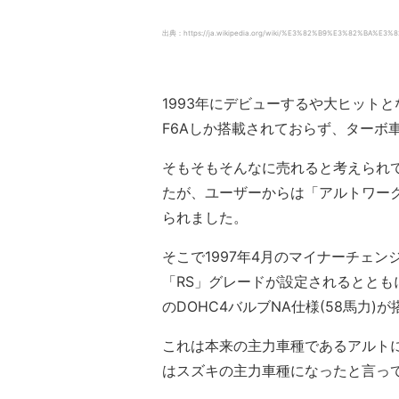
出典：https://ja.wikipedia.org/wiki/%E3%82%B9%E3%82%BA
1993年にデビューするや大ヒットと
F6Aしか搭載されておらず、ターボ
そもそもそんなに売れると考えられ
たが、ユーザーからは「アルトワーク
られました。
そこで1997年4月のマイナーチェン
「RS」グレードが設定されるととも
のDOHC4バルブNA仕様(58馬力)
これは本来の主力車種であるアルト
はスズキの主力車種になったと言っ