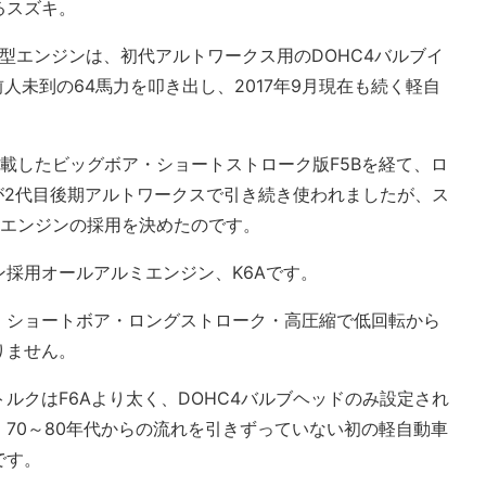
るスズキ。
F型エンジンは、初代アルトワークス用のDOHC4バルブイ
人未到の64馬力を叩き出し、2017年9月現在も続く軽自
載したビッグボア・ショートストローク版F5Bを経て、ロ
6Aが2代目後期アルトワークスで引き続き使われましたが、ス
新型エンジンの採用を決めたのです。
採用オールアルミエンジン、K6Aです。
、ショートボア・ロングストローク・高圧縮で低回転から
りません。
ルクはF6Aより太く、DOHC4バルブヘッドのみ設定され
70～80年代からの流れを引きずっていない初の軽自動車
です。