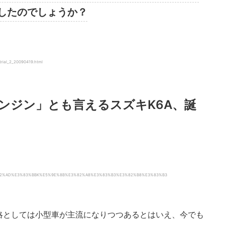
したのでしょうか？
ttrial_2_20090419.html
ンジン」とも言えるスズキK6A、誕
%E3%82%AD%E3%83%BBK%E5%9E%8B%E3%82%A8%E3%83%B3%E3%82%B8%E3%83%B3
略としては小型車が主流になりつつあるとはいえ、今でも