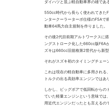
ダイハツと並ぶ軽自動車界の雄であ
550cc時代から長らく使われてきた
ンタークーラーターボ仕様のF5Aで前
動車64馬力自主規制を作りました。
その後2代目前期アルトワークスに搭
ングストローク化した660cc版F
ズキは660cc旧規格第2世代から
それがスズキ初のタイミングチェーン
これは現在の軽自動車に多用される
トルクの出る高効率エンジンではあ
しかし、ビッグボアで低回転からのト
ていた軽量エンジンという意味では、
用近代エンジンだったとも言えるの