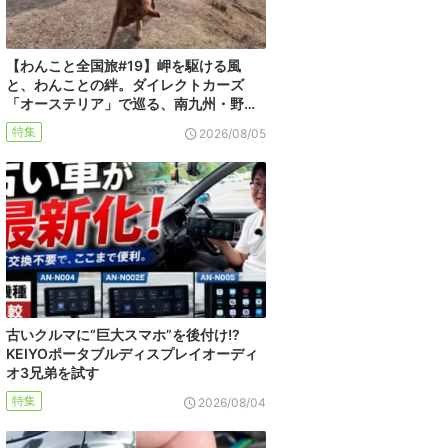
【わんこと全国旅#19】岬を駆ける風
と、わんことの絆。ダイレクトカーズ
「オーステリア」で巡る、南九州・野…
特集
2026/08/05
古いクルマに“巨大スマホ”を後付け!?
KEIYOポータブルディスプレイオーディ
オ3兄弟を試す
特集
2026/08/04