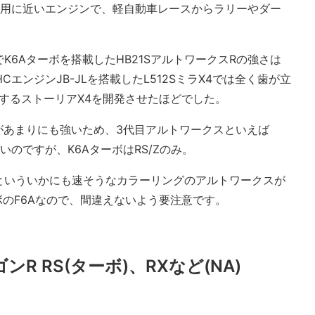
B21S)専用に近いエンジンで、軽自動車レースからラリーやダー
K6Aターボを搭載したHB21SアルトワークスRの強さは
エンジンJB-JLを搭載したL512SミラX4では全く歯が立
搭載するストーリアX4を開発させたほどでした。
があまりにも強いため、3代目アルトワークスといえば
いのですが、K6AターボはRS/Zのみ。
といういかにも速そうなカラーリングのアルトワークスが
ボのF6Aなので、間違えないよう要注意です。
R RS(ターボ)、RXなど(NA)