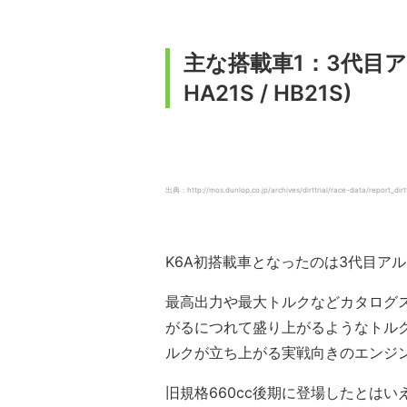
主な搭載車1：3代目ア
HA21S / HB21S)
出典：http://mos.dunlop.co.jp/archives/dirttrial/race-data/report_dirt
K6A初搭載車となったのは3代目アル
最高出力や最大トルクなどカタログス
がるにつれて盛り上がるようなトルク
ルクが立ち上がる実戦向きのエンジ
旧規格660cc後期に登場したとは