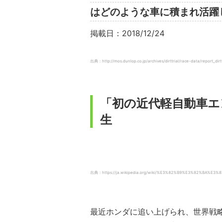
はどのような車に積まれ活躍
掲載日：2018/12/24
出典：http://mos.dunlop.co.jp/archives/dirttrial/race-data/report_dir
「初の近代軽自動車エ
生
出典：https://ja.wikipedia.org/wiki/%E3%82%B9%E3%82%BA
最近ホンダに追い上げられ、世界戦