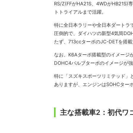
RS/Z(FFがHA21S、4WDがH
トトライアルまで活躍。
特に全日本ラリーや全日本ダートラで
圧倒的で、ダイハツの新型4気筒DOHC
たず、713ccターボのJC-DETを
なお、K6Aターボ搭載型のイメージ
DOHC4バルブターボのイメージが強
特に「スズキスポーツリミテッド」
ありますが、エンジンはSOHCター
主な搭載車2：初代ワゴン