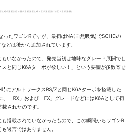
%E3%82%AD%E3%83%BB%E3%83%AF%E3%82%B4%E3%83%B3R
なったワゴンRですが、最初はNA(自然吸気)でSOHCの
車などは後から追加されています。
てもいなかったので、発売当初は地味なグレード展開でし
スと同じK6Aターボが欲しい！」という要望が多数寄せ
ジ時にアルトワークスRS/Zと同じK6Aターボを搭載した
に、「RX」および「FX」グレードなどにはK6Aとして初
が搭載されたのです。
にも搭載されていなかったもので、この瞬間からワゴンR
ても過言ではありません。