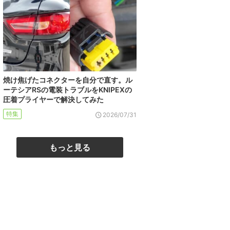
焼け焦げたコネクターを自分で直す。ル
ーテシアRSの電装トラブルをKNIPEXの
圧着プライヤーで解決してみた
特集
2026/07/31
もっと見る