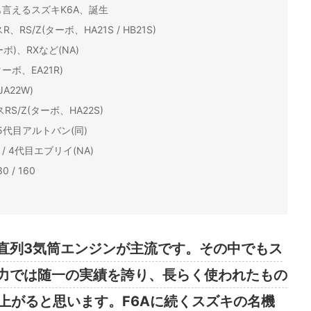
言えるスズキK6A、誕生
S/Z(ターボ、HA21S / HB21S)
ボ)、RXなど(NA)
ボ、EA21R)
A22W)
/Z(ターボ、HA22S)
5代目アルトバン(同)
/ 4代目エブリイ(NA)
/ 160
直列3気筒エンジンが主流です。その中でもス
力では随一の実績を誇り、長らく使われたもの
上がると思います。F6Aに続くスズキの名機