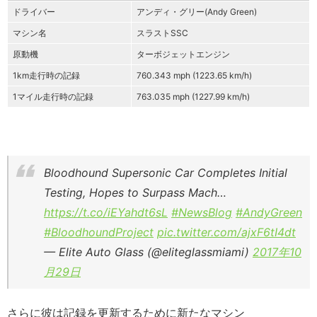
ドライバー
アンディ・グリー(Andy Green)
マシン名
スラストSSC
原動機
ターボジェットエンジン
1km走行時の記録
760.343 mph (1223.65 km/h)
1マイル走行時の記録
763.035 mph (1227.99 km/h)
Bloodhound Supersonic Car Completes Initial
Testing, Hopes to Surpass Mach…
https://t.co/iEYahdt6sL
#NewsBlog
#AndyGreen
#BloodhoundProject
pic.twitter.com/ajxF6tI4dt
— Elite Auto Glass (@eliteglassmiami)
2017年10
月29日
さらに彼は記録を更新するために新たなマシン