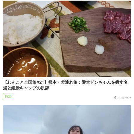
【わんこと全国旅#21】熊本・犬連れ旅：愛犬ドンちゃんを癒す名
湯と絶景キャンプの軌跡
特集
2026/08/08