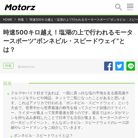
HOME
特集
時速500キロ越え！塩湖の上で行われるモータースポーツ"ボンネビル・スピー
時速500キロ越え！塩湖の上で行われるモータ
ースポーツ”ボンネビル・スピードウェイ”と
は？
特集
2020/11/12
目次
クルマやバイク好きであれば、一面に真っ白な塩の平地を走る最高速チ
ャレンジをテレビや雑誌、ネットでご覧になったことがあると思いま
す。これはアメリカで行われる「ボンネビル・スピードウェイ」という
大会で、世界中から世界最速の称号を狙ってスピード自慢のドライバ
ー、ライダーが集まって世界最速を競うのです。最近ではホンダがマシ
ンを持ち込み参戦したことで日本でも注目が集まる、モータースポーツ
の一大ビッグイベント。そんなボンネビル・スピードウェイのレース詳
細やレコードマシンをご紹介していきます。
ボンネビル・スピードウェイとは？