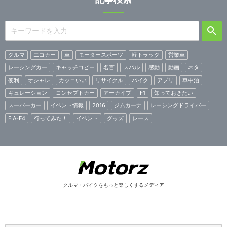
クルマ
エコカー
車
モータースポーツ
軽トラック
営業車
レーシングカー
キャッチコピー
名言
スバル
感動
動画
ネタ
便利
オシャレ
カッコいい
リサイクル
バイク
アプリ
車中泊
キュレーション
コンセプトカー
アーカイブ
F1
知っておきたい
スーパーカー
イベント情報
2016
ジムカーナ
レーシングドライバー
FIA-F4
行ってみた！
イベント
グッズ
レース
クルマ・バイクをもっと楽しくするメディア