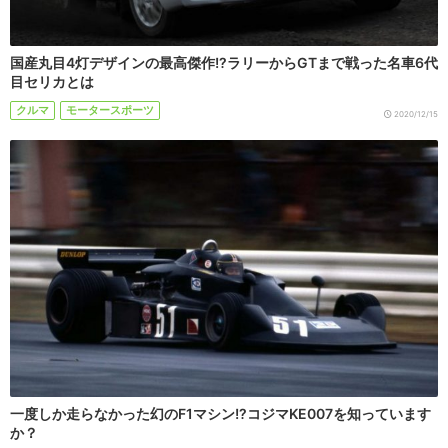
国産丸目4灯デザインの最高傑作!?ラリーからGTまで戦った名車6代
目セリカとは
クルマ
モータースポーツ
2020/12/15
一度しか走らなかった幻のF1マシン!?コジマKE007を知っています
か？