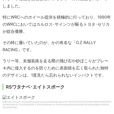
しました。
特にWRCへのホイール提供を積極的に行っており、1990年
のWRCにおいてはカルロス･サインツが駆るトヨタ･セリカ
が総合優勝。
その時に履いていたのが、かの有名な「O.Z RALLY
RACING」です。
ラリー等、未舗装路を走る際の飛び石や砂ぼこりがブレー
キ内に侵入するのを防ぐために表面積を広く取られた独特
のデザインは、1度見たら忘れられないインパクトです。
RSワタナベ･エイトスポーク
出典:http://www.rs-watanabe.co.jp/products/wheel/eightspork10-14/%E3%82%A2%E3%83%AB%E3%83%9F%
E3%80%80a14-75%E3%80%80-3-5%E3%80%80114-34%E3%80%80%E3%82%B7%E3%83%AB%E3%83%9
0%E3%83%BC/