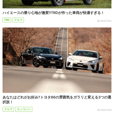
ハイエースの乗り心地が激変!!TRDが作った車両が快適すぎる！
TRD
クルマ
2020/12/02
あなたはどれがお好み?トヨタ86の雰囲気をガラリと変える3つの選
択肢！
クルマ
カッコいい
2020/12/09