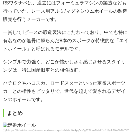
RSワタナベは、過去にはフォーミュラマシンの製造なども
行っていた、レース用アルミ/マグネシウムホイールの製造
販売を行うメーカーです。
一貫して1ピースの鍛造製法にこだわっており、中でも特に
有名なのが無骨に膨らんだ8本のスポークが特徴的な「エイ
トホイール」と呼ばれるモデルです。
シンプルで力強く、どこか懐かしさも感じさせるスタイリ
ングは、特に国産旧車との相性抜群。
ハチロクやハコスカ、ロードスターといった定番スポーツ
カーとの相性もピッタリで、世代を超えて愛されるデザイ
ンのホイールです。
まとめ
出典:https://drivetribe.com/p/rs-watanabe-or-rays-bzMMhoN4RyqOck6g873Lxw?iid=RtYo2d0pR6Glo6h9iVZ4Z