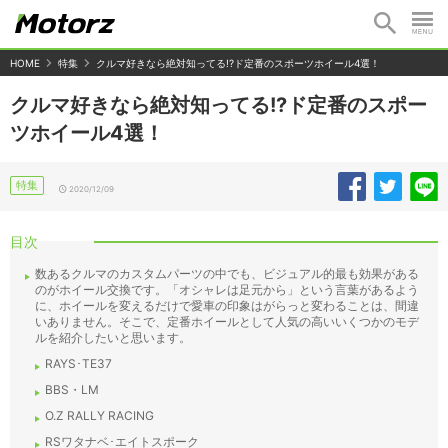
HOME
特集
クルマ好きなら絶対知ってる!?ド定番のスポーツホイール4選！
クルマ好きなら絶対知ってる!?ド定番のスポー
ツホイール4選！
特集
2020/12/09
目次
数あるクルマのカスタムパーツの中でも、ビジュアル的最も効果がある
のがホイール交換です。「オシャレは足元から」という言葉があるよう
に、ホイールを変えるだけで愛車の印象はがらっと変わることは、間違
いありません。そこで、定番ホイールとして人気の高いいくつかのモデ
ルを紹介したいと思います。
RAYS･TE37
BBS・LM
O.Z RALLY RACING
RSワタナベ･エイトスポーク