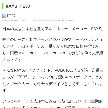
RAYS･TE37
出典:https://www.rayswheels.co.jp/products/wheel.php?lang=ja&wheel=TE37
日本の大阪に本社を置くアルミホイールメーカー、RAYS。
長年のレース活動で培ったノウハウがフィードバックされ
たホイールはスポーツカー乗りから絶大な信頼を得てお
り、国産アルミホイールメーカーの中では1,2を争う人気度
の高さです。
そんなRAYSのサブブランド、VOLK RACINGが誇る定番モ
デルが「TE37」で、シンプルで潔い6本スポークは、どん
なスポーツカーにも似合うデザインとして重宝されていま
す。
アルミ材を叩いて成形する鍛造方式は当時としては画期的
で、その後多くのホイールメーカーが採用することとなっ