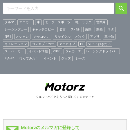
クルマ
エコカー
車
モータースポーツ
軽トラック
営業車
レーシングカー
キャッチコピー
名言
スバル
感動
動画
ネタ
便利
オシャレ
カッコいい
リサイクル
バイク
アプリ
車中泊
キュレーション
コンセプトカー
アーカイブ
F1
知っておきたい
スーパーカー
イベント情報
2016
ジムカーナ
レーシングドライバー
FIA-F4
行ってみた！
イベント
グッズ
レース
クルマ・バイクをもっと楽しくするメディア
Motorzのメルマガに登録して