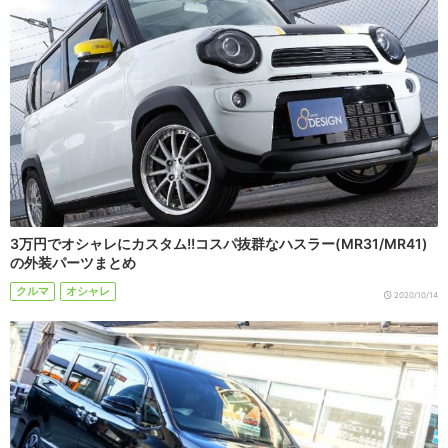
3万円でオシャレにカスタム!!コスパ抜群なハスラー(MR31/MR41)
の外装パーツまとめ
クルマ
オシャレ
2020/10/14