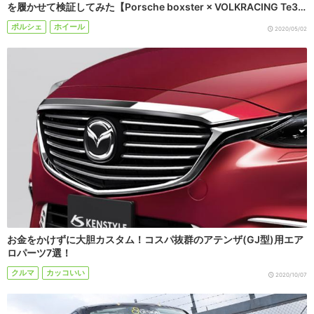
を履かせて検証してみた【Porsche boxster × VOLKRACING Te3…
ポルシェ
ホイール
2020/05/02
お金をかけずに大胆カスタム！コスパ抜群のアテンザ(GJ型)用エア
ロパーツ7選！
クルマ
カッコいい
2020/10/07