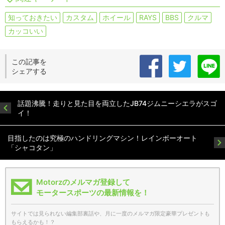
知っておきたい
カスタム
ホイール
RAYS
BBS
クルマ
カッコいい
この記事を
シェアする
話題沸騰！走りと見た目を両立したJB74ジムニーシエラがスゴ
イ！
目指したのは究極のハンドリングマシン！レインボーオート
「シャコタン」
Motorzのメルマガ登録して
モータースポーツの最新情報を！
サイトでは見られない編集部裏話や、月に一度のメルマガ限定豪華プレゼントも
もらえるかも！？