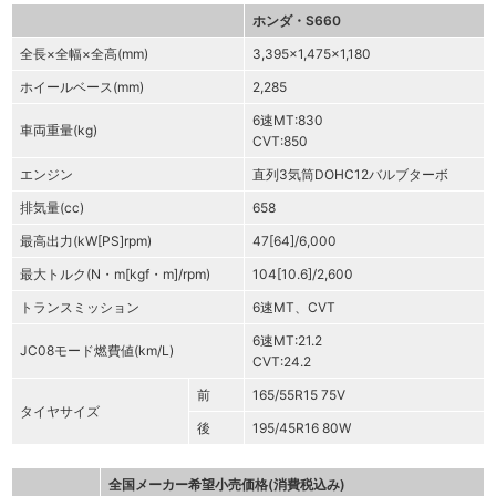
ホンダ・S660
全長×全幅×全高(mm)
3,395×1,475×1,180
ホイールベース(mm)
2,285
6速MT:830
車両重量(kg)
CVT:850
エンジン
直列3気筒DOHC12バルブターボ
排気量(cc)
658
最高出力(kW[PS]rpm)
47[64]/6,000
最大トルク(N・m[kgf・m]/rpm)
104[10.6]/2,600
トランスミッション
6速MT、CVT
6速MT:21.2
JC08モード燃費値(km/L)
CVT:24.2
前
165/55R15 75V
タイヤサイズ
後
195/45R16 80W
全国メーカー希望小売価格(消費税込み)