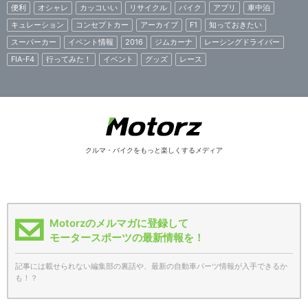
便利
オシャレ
カッコいい
リサイクル
バイク
アプリ
車中泊
キュレーション
コンセプトカー
アーカイブ
F1
知っておきたい
スーパーカー
イベント情報
2016
ジムカーナ
レーシングドライバー
FIA-F4
行ってみた！
イベント
グッズ
レース
クルマ・バイクをもっと楽しくするメディア
Motorzのメルマガに登録して
モータースポーツの最新情報を！
記事には載せられない編集部の裏話や、最新の自動車パーツ情報が入手できるか
も！？