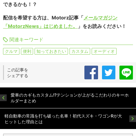
できるかも！？
配信を希望する方は、Motorz記事「
メールマガジン
「MotorzNews」はじめました。
」をお読みください！
関連キーワード
クルマ
便利
知っておきたい
カスタム
オーディオ
この記事を
シェアする
愛車のカギもカスタム!?テンションが上がるこだわりのキーホ
ルダーまとめ
軽自動車の常識を打ち破った名車！初代スズキ・ワゴンRが大
ヒットした理由とは