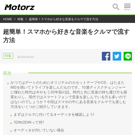
HOME
特集
超簡単！スマホから好きな音楽をクルマで流す方法
超簡単！スマホから好きな音楽をクルマで流す
方法
特集
2021/01/22
目次
かつてはデートのためにオリジナルのカセットテープやCD、はたまた
MDを焼いてドライブを楽しんだものです。10連ディスクチェンジャー
に憧れた時代は今やもう20年前の話。時代と共に音楽の持ち運び方も様
変わりし、現代ではスマートフォンで音楽を楽しんでいる方も多いので
はないのでしょうか？今回はスマホの中にある音楽をクルマでも楽しむ
方法をいくつかご紹介していきます。
まずはクルマに付いてるオーディオを確認しよう!
1DIN/2DINって何?
オーディオが付いていない場合