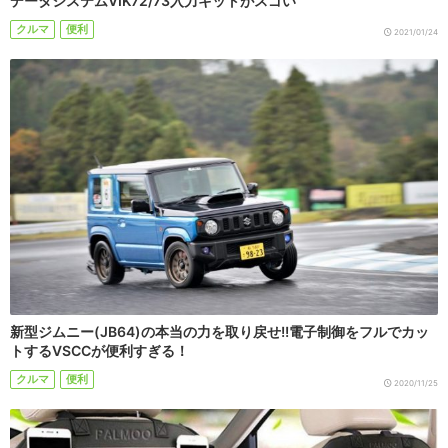
データシステムVIK72/73入力キットがスゴい
クルマ
便利
2021/01/24
新型ジムニー(JB64)の本当の力を取り戻せ!!電子制御をフルでカッ
トするVSCCが便利すぎる！
クルマ
便利
2020/11/25