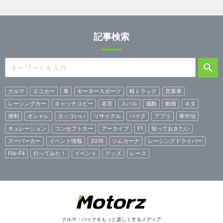
記事検索
クルマ
エコカー
車
モータースポーツ
軽トラック
営業車
レーシングカー
キャッチコピー
名言
スバル
感動
動画
ネタ
便利
オシャレ
カッコいい
リサイクル
バイク
アプリ
車中泊
キュレーション
コンセプトカー
アーカイブ
F1
知っておきたい
スーパーカー
イベント情報
2016
ジムカーナ
レーシングドライバー
FIA-F4
行ってみた！
イベント
グッズ
レース
クルマ・バイクをもっと楽しくするメディア