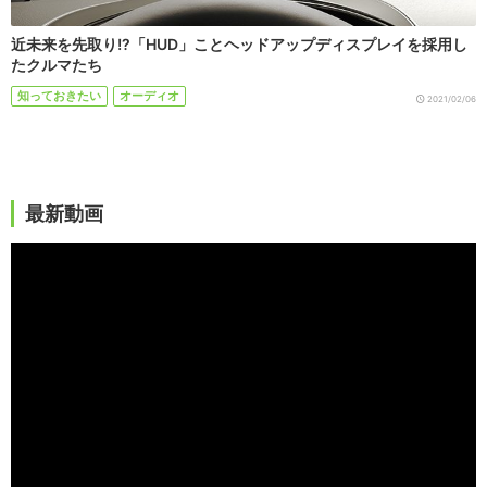
近未来を先取り!?「HUD」ことヘッドアップディスプレイを採用し
たクルマたち
知っておきたい
オーディオ
2021/02/06
最新動画