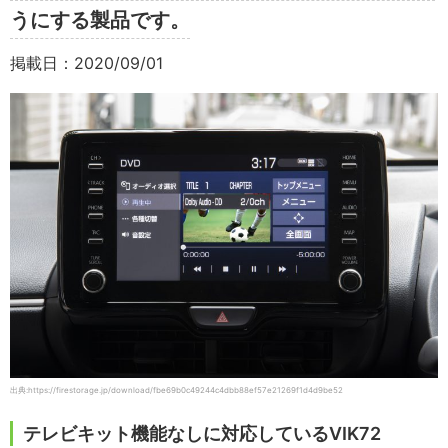
うにする製品です。
掲載日：2020/09/01
出典:https://firestorage.jp/download/fbe69b0c49244c4dbb88ef57e21269f1d4d9be52
テレビキット機能なしに対応しているVIK72