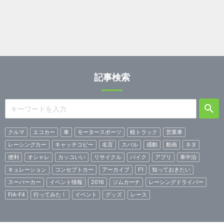
記事検索
クルマ
エコカー
車
モータースポーツ
軽トラック
営業車
レーシングカー
キャッチコピー
名言
スバル
感動
動画
ネタ
便利
オシャレ
カッコいい
リサイクル
バイク
アプリ
車中泊
キュレーション
コンセプトカー
アーカイブ
F1
知っておきたい
スーパーカー
イベント情報
2016
ジムカーナ
レーシングドライバー
FIA-F4
行ってみた！
イベント
グッズ
レース