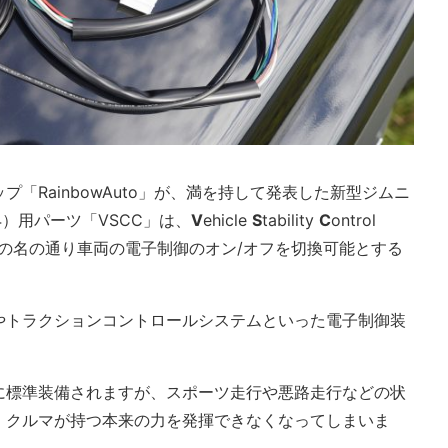
「RainbowAuto」が、満を持して発表した新型ジムニ
4）用パーツ「VSCC」は、
V
ehicle
S
tability
C
ontrol
れ、その名の通り車両の電子制御のオン/オフを切換可能とする
やトラクションコントロールシステムといった電子制御装
に標準装備されますが、スポーツ走行や悪路走行などの状
、クルマが持つ本来の力を発揮できなくなってしまいま