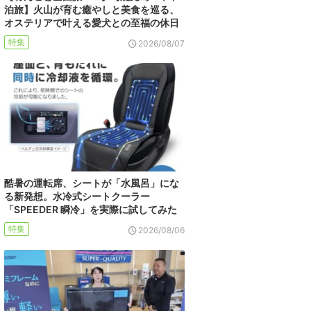
泊旅】火山が育む癒やしと美食を巡る、
オステリアで叶える愛犬との至福の休日
特集
2026/08/07
酷暑の運転席、シートが「水風呂」にな
る新発想。水冷式シートクーラー
「SPEEDER 瞬冷」を実際に試してみた
特集
2026/08/06