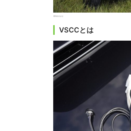
©Motorz
VSCCとは