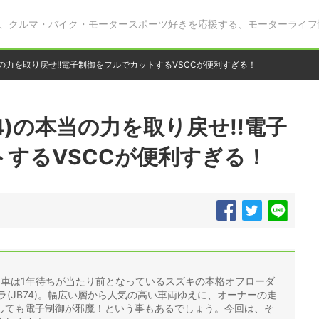
、クルマ・バイク・モータースポーツ好きを応援する、モーターライフ
当の力を取り戻せ!!電子制御をフルでカットするVSCCが便利すぎる！
4)の本当の力を取り戻せ!!電子
するVSCCが便利すぎる！
納車は1年待ちが当たり前となっているスズキの本格オフローダ
エラ(JB74)。幅広い層から人気の高い車両ゆえに、オーナーの走
しても電子制御が邪魔！という事もあるでしょう。今回は、そ