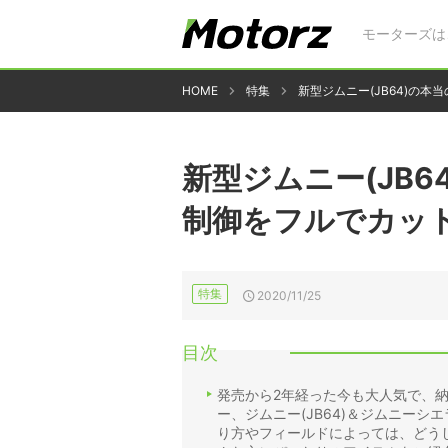
モーターズは
HOME
特集
新型ジムニー(JB64)の本
新型ジムニー(JB6
制御をフルでカット
特集
2020/11/25
目次
発売から2年経った今も大人気で、
ー、ジムニー(JB64)＆ジムニーシ
り方やフィールドによっては、どう