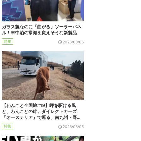
ガラス製なのに「曲がる」ソーラーパネ
ル！車中泊の常識を変えそうな新製品
特集
2026/08/06
【わんこと全国旅#19】岬を駆ける風
と、わんことの絆。ダイレクトカーズ
「オーステリア」で巡る、南九州・野…
特集
2026/08/05