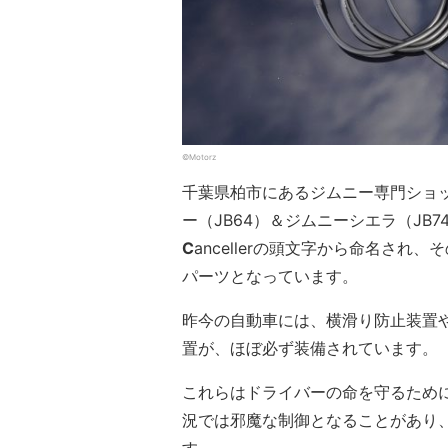
©Motorz
千葉県柏市にあるジムニー専門ショップ
ー（JB64）＆ジムニーシエラ（JB7
C
ancellerの頭文字から命名さ
パーツとなっています。
昨今の自動車には、横滑り防止装置
置が、ほぼ必ず装備されています。
これらはドライバーの命を守るため
況では邪魔な制御となることがあり
す。