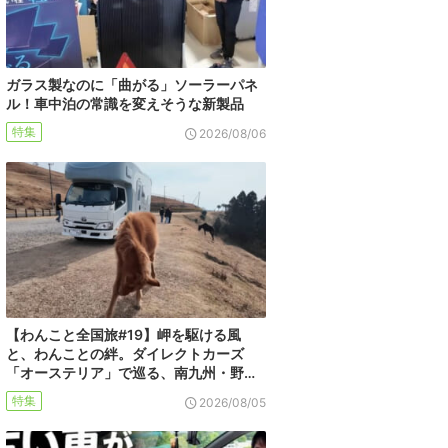
ガラス製なのに「曲がる」ソーラーパネ
ル！車中泊の常識を変えそうな新製品
特集
2026/08/06
【わんこと全国旅#19】岬を駆ける風
と、わんことの絆。ダイレクトカーズ
「オーステリア」で巡る、南九州・野…
特集
2026/08/05