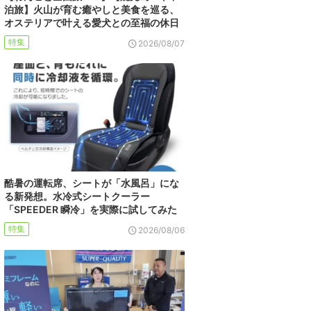
泊旅】火山が育む癒やしと美食を巡る、
オステリアで叶える愛犬との至福の休日
特集
2026/08/07
酷暑の運転席、シートが「水風呂」にな
る新発想。水冷式シートクーラー
「SPEEDER 瞬冷」を実際に試してみた
特集
2026/08/06