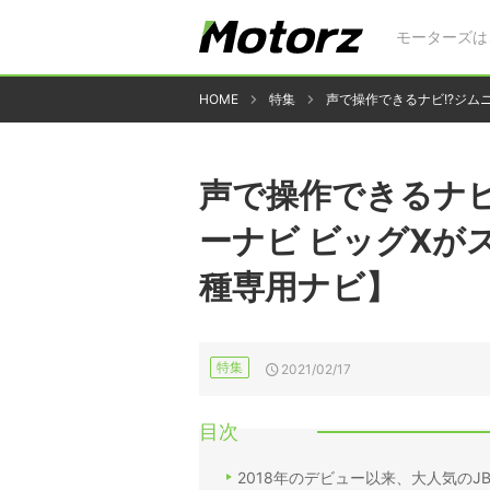
モーターズは
HOME
特集
声で操作できるナビ!?ジムニ
声で操作できるナビ
ーナビ ビッグXがスゴ
種専用ナビ】
特集
2021/02/17
目次
2018年のデビュー以来、大人気のJ