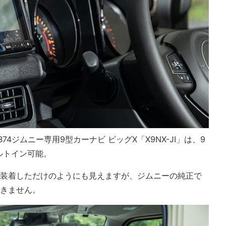
74ジムニー専用9型カーナビ ビッグX「X9NX-JI」は、9
ルトイン可能。
だ装着しただけのようにも見えますが、ジムニーの純正で
できません。