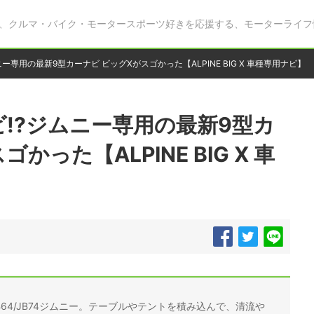
、クルマ・バイク・モータースポーツ好きを応援する、モーターライフ
ー専用の最新9型カーナビ ビッグXがスゴかった【ALPINE BIG X 車種専用ナビ】
!?ジムニー専用の最新9型カ
かった【ALPINE BIG X 車
B64/JB74ジムニー。テーブルやテントを積み込んで、清流や