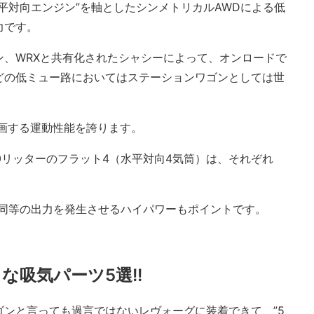
平対向エンジン”を軸としたシンメトリカルAWDによる低
力です。
ン、WRXと共有化されたシャシーによって、オンロードで
どの低ミュー路においてはステーションワゴンとしては世
。
画する運動性能を誇ります。
2.0リッターのフラット4（水平対向4気筒）は、それぞれ
4と同等の出力を発生させるハイパワーもポイントです。
な吸気パーツ5選!!
ンと言っても過言ではないレヴォーグに装着できて、”5