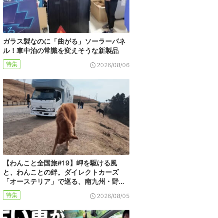
ガラス製なのに「曲がる」ソーラーパネ
ル！車中泊の常識を変えそうな新製品
特集
2026/08/06
【わんこと全国旅#19】岬を駆ける風
と、わんことの絆。ダイレクトカーズ
「オーステリア」で巡る、南九州・野…
特集
2026/08/05