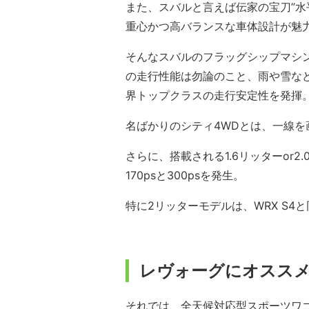
また、スバルと言えば伝家の宝刀”水
重心かつ高バランスな車体設計が魅
そんなスバルのフラッグシップマシ
の走行性能は勿論のこと、雨や雪な
界トップクラスの走行安定性を発揮
名ばかりのシティ4WDとは、一線を
さらに、搭載される1.6リッターor
170psと300psを発生。
特に2リッターモデルは、WRX S
レヴォーグにオススメ
それでは、全天候対応型スポーツワゴ