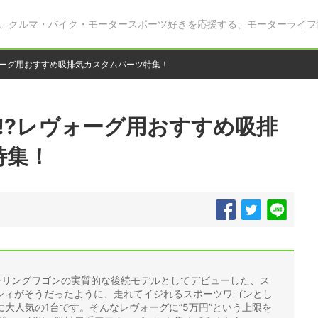
、クルマ・バイク・モータースポーツ好きを応援する、モーターライフ
ォーグ用おすすめ吸排気カスタムパーツ特集！
!?レヴォーグ用おすすめ吸排
特集！
ーリングワゴンの実質的な後続モデルとしてデビューした、ス
ガシィがそうだったように、走れてイジれるスポーツワゴンとし
大人気の1台です。そんなレヴォーグに”5万円”という上限を