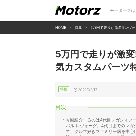
モーターズは
HOME
特集
5万円で走りが激変!?レヴ
5万円で走りが激変
気カスタムパーツ
特集
2021/02/17
目次
今回紹介するのは4代目レガシィツ
バル レヴォーグ。4代目までのレ
て、クルマ好きファミリー層を中心に