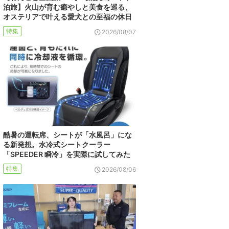
泊旅】火山が育む癒やしと美食を巡る、
オステリアで叶える愛犬との至福の休日
特集
2026/08/07
酷暑の運転席、シートが「水風呂」にな
る新発想。水冷式シートクーラー
「SPEEDER 瞬冷」を実際に試してみた
特集
2026/08/06