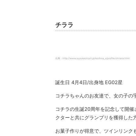
チララ
出典：http://www.suzukacircuit.jp/kochira_s/profile/chirara.html
誕生日 4月4日/出身地 EG02星
コチラちゃんのお友達で、女の子の
コチラの生誕20周年を記念して開
クターと共にグランプリを獲得した
お菓子作りが得意で、ツインリンク