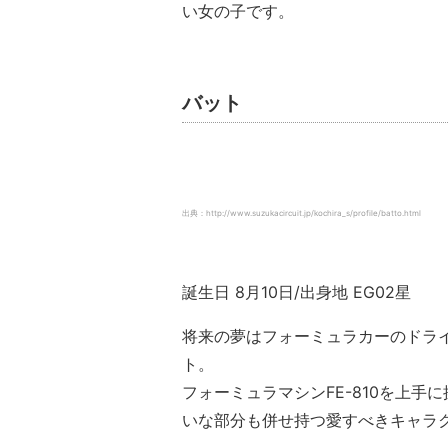
い女の子です。
バット
出典：http://www.suzukacircuit.jp/kochira_s/profile/batto.html
誕生日 8月10日/出身地 EG02星
将来の夢はフォーミュラカーのドラ
ト。
フォーミュラマシンFE-810を上
いな部分も併せ持つ愛すべきキャラ