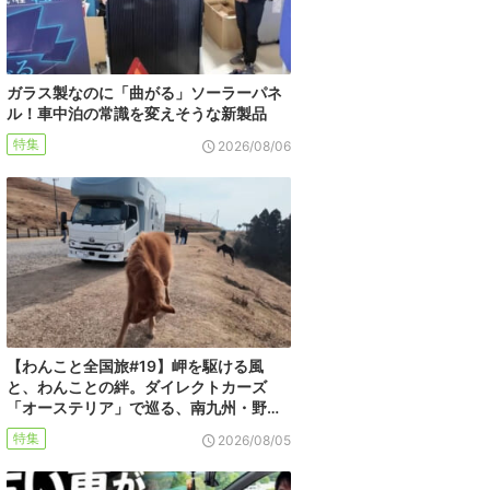
ガラス製なのに「曲がる」ソーラーパネ
ル！車中泊の常識を変えそうな新製品
特集
2026/08/06
【わんこと全国旅#19】岬を駆ける風
と、わんことの絆。ダイレクトカーズ
「オーステリア」で巡る、南九州・野…
特集
2026/08/05