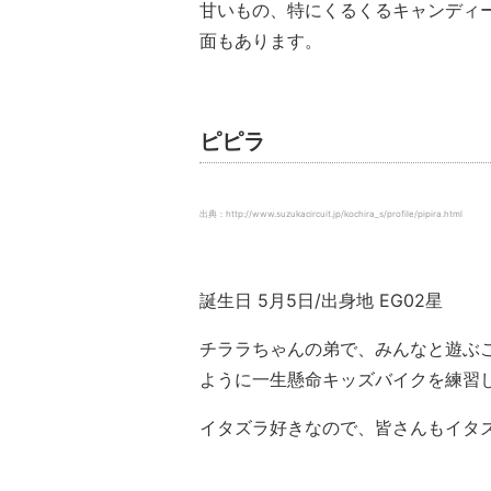
甘いもの、特にくるくるキャンディ
面もあります。
ピピラ
出典：http://www.suzukacircuit.jp/kochira_s/profile/pipira.html
誕生日 5月5日/出身地 EG02星
チララちゃんの弟で、みんなと遊ぶ
ように一生懸命キッズバイクを練習
イタズラ好きなので、皆さんもイタ