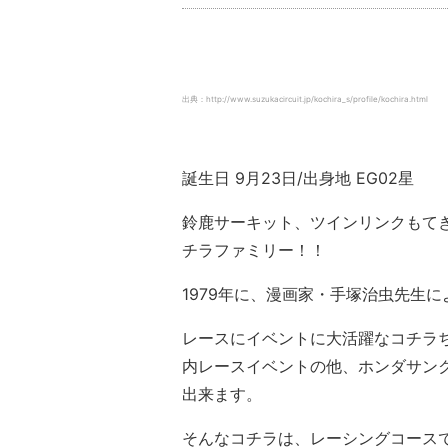
出典：http://www.suzukacircuit.jp/kochira_s/profile/kochira.html
誕生日 9月23日/出身地 EG02星
鈴鹿サーキット、ツインリンクもて
チラファミリー！！
1979年に、漫画家・手塚治虫先生
レースにイベントに大活躍なコチラ
内レースイベントの他、ホンダサン
出来ます。
そんなコチラは、レーシングコース