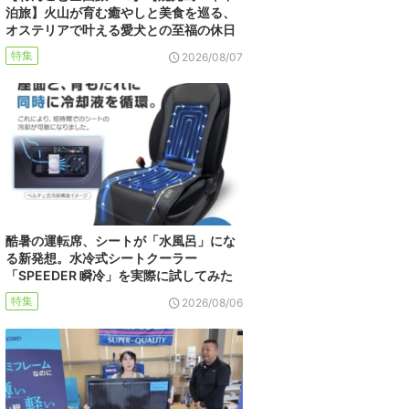
泊旅】火山が育む癒やしと美食を巡る、
オステリアで叶える愛犬との至福の休日
特集
2026/08/07
酷暑の運転席、シートが「水風呂」にな
る新発想。水冷式シートクーラー
「SPEEDER 瞬冷」を実際に試してみた
特集
2026/08/06