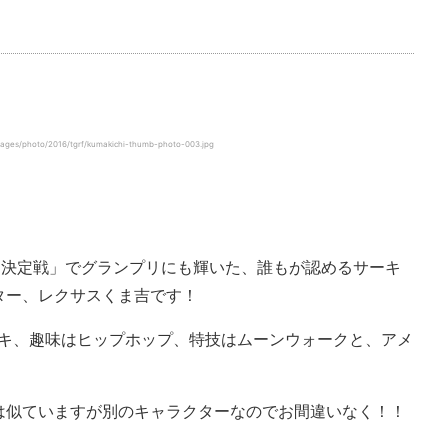
ages/photo/2016/tgrf/kumakichi-thumb-photo-003.jpg
. 1決定戦」でグランプリにも輝いた、誰もが認めるサーキ
ター、レクサスくま吉です！
ーキ、趣味はヒップホップ、特技はムーンウォークと、アメ
は似ていますが別のキャラクターなのでお間違いなく！！