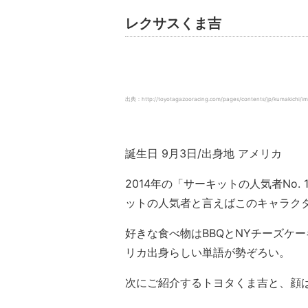
レクサスくま吉
出典：http://toyotagazooracing.com/pages/contents/jp/kumakichi/im
誕生日 9月3日/出身地 アメリカ
2014年の「サーキットの人気者No
ットの人気者と言えばこのキャラク
好きな食べ物はBBQとNYチーズケ
リカ出身らしい単語が勢ぞろい。
次にご紹介するトヨタくま吉と、顔