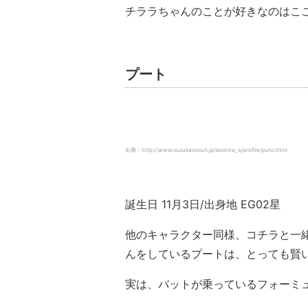
チララちゃんのことが好きなのはこ
プート
出典：http://www.suzukacircuit.jp/kochira_s/profile/puto.html
誕生日 11月3日/出身地 EG02星
他のキャラクター同様、コチラと一
んをしているプートは、とっても賢
実は、バットが乗っているフォーミ