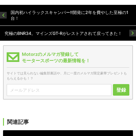
国内初ハイラックスキャンパー!!開発に2年を費やした至極の1
台！
究極のBNR34。マインズGT-Rがレストアされて戻ってきた！
Motorzのメルマガ登録して
モータースポーツの最新情報を！
サイトでは見られない編集部裏話や、月に一度のメルマガ限定豪華プレゼントも
もらえるかも！？
登録
関連記事