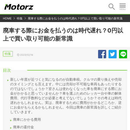
HOME
特集
廃車する際にお金を払うのは時代遅れ？0円以上で買い取り可能の新常識
廃車する際にお金を払うのは時代遅れ？0円以
上で買い取り可能の新常識
特集
2023/02/16
目次
新しい年度が近づくと気になるのが自動車税。クルマの乗り換えや売却
のタイミングとも言えます。中には売却が不可能な車両もあったりする
のではないでしょうか？皆さんは使わなくなった車を廃車にする際にお
金がかかると思っていませんか？車を運ぶためのレッカー台や車の解体
費用、代行手数料などが必要と考えてないでしょうか？その考えは時代
遅れかもしれません。実は、廃車するために費用がかかるどころか、逆
にお金がもらえるかもしれません。今回は廃車の新常識を詳しくご紹介
していきます。
廃車にかかる費用
廃車の還付金