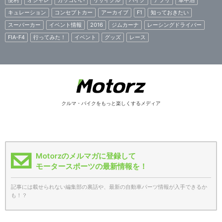
便利
オシャレ
カッコいい
リサイクル
バイク
アプリ
車中泊
キュレーション
コンセプトカー
アーカイブ
F1
知っておきたい
スーパーカー
イベント情報
2016
ジムカーナ
レーシングドライバー
FIA-F4
行ってみた！
イベント
グッズ
レース
クルマ・バイクをもっと楽しくするメディア
Motorzのメルマガに登録して
モータースポーツの最新情報を！
記事には載せられない編集部の裏話や、最新の自動車パーツ情報が入手できるか
も！？