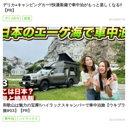
デリカ×キャンピングカー!!快適装備で車中泊がもっと楽しくなる!!
【PR】
デリカD:5
改造
2024/07/18
和歌山は魅力の宝庫!!ハイラックスキャンパーで車中泊旅【ウキブラ
旅#03】【PR】
車中泊
ハイラックス
2024/08/16