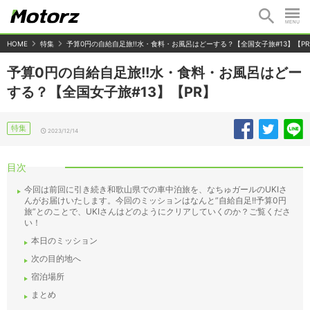
HOME
特集
予算0円の自給自足旅!!水・食料・お風呂はどーする？【全国女子旅#13】【PR
予算0円の自給自足旅!!水・食料・お風呂はどー
する？【全国女子旅#13】【PR】
特集
2023/12/14
目次
今回は前回に引き続き和歌山県での車中泊旅を、なちゅガールのUKIさ
んがお届けいたします。今回のミッションはなんと”自給自足!!予算0円
旅”とのことで、UKIさんはどのようにクリアしていくのか？ご覧くださ
い！
本日のミッション
次の目的地へ
宿泊場所
まとめ