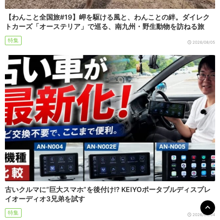
【わんこと全国旅#19】岬を駆ける風と、わんことの絆。ダイレク
トカーズ「オーステリア」で巡る、南九州・野生動物を訪ねる旅
特集
2026/08/05
古いクルマに“巨大スマホ”を後付け!? KEIYOポータブルディスプレ
イオーディオ3兄弟を試す
特集
2026/08/04