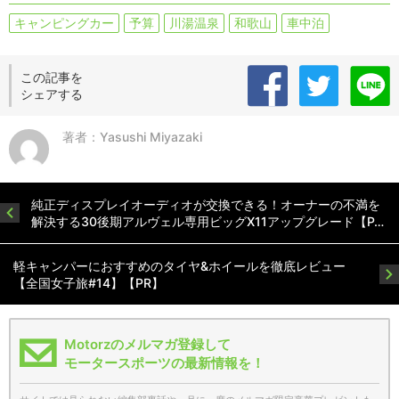
キャンピングカー
予算
川湯温泉
和歌山
車中泊
この記事を
シェアする
著者：Yasushi Miyazaki
純正ディスプレイオーディオが交換できる！オーナーの不満を
解決する30後期アルヴェル専用ビッグX11アップグレード【P…
軽キャンパーにおすすめのタイヤ&ホイールを徹底レビュー
【全国女子旅#14】【PR】
Motorzのメルマガ登録して
モータースポーツの最新情報を！