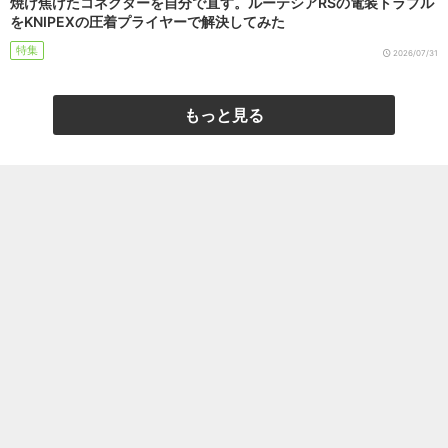
焼け焦げたコネクターを自分で直す。ルーテシアRSの電装トラブル
をKNIPEXの圧着プライヤーで解決してみた
特集
2026/07/31
もっと見る