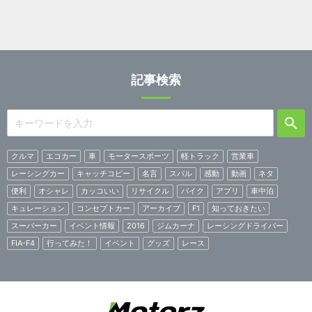
記事検索
クルマ
エコカー
車
モータースポーツ
軽トラック
営業車
レーシングカー
キャッチコピー
名言
スバル
感動
動画
ネタ
便利
オシャレ
カッコいい
リサイクル
バイク
アプリ
車中泊
キュレーション
コンセプトカー
アーカイブ
F1
知っておきたい
スーパーカー
イベント情報
2016
ジムカーナ
レーシングドライバー
FIA-F4
行ってみた！
イベント
グッズ
レース