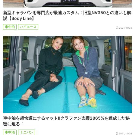
新型キャラバンを専門店が最速カスタム！旧型NV350との違いも解
説【Body Line】
車中泊
ハイエース
2021/11/25
車中泊を超快適にするマット!!クラファン支援2865%を達成した秘
密に迫る！
車中泊
ミニバン
2021/12/08