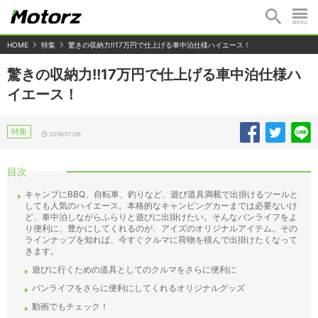
HOME
特集
驚きの収納力!!17万円で仕上げる車中泊仕様ハイエース！
驚きの収納力!!17万円で仕上げる車中泊仕様ハ
イエース！
特集
2019/07/26
目次
キャンプにBBQ、自転車、釣りなど、遊び道具満載で出掛けるツールと
しても人気のハイエース。本格的なキャンピングカーまでは必要ないけ
ど、車中泊しながらふらりと遊びに出掛けたい。そんなバンライフをよ
り便利に、豊かにしてくれるのが、アイズのオリジナルアイテム。その
ラインナップを知れば、今すぐクルマに荷物を積んで出掛けたくなって
きます。
遊びに行くための道具としてのクルマをさらに便利に
バンライフをさらに便利にしてくれるオリジナルグッズ
動画でもチェック！