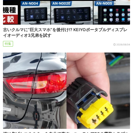
古いクルマに“巨大スマホ”を後付け!? KEIYOポータブルディスプレ
イオーディオ3兄弟を試す
特集
2026/08/04