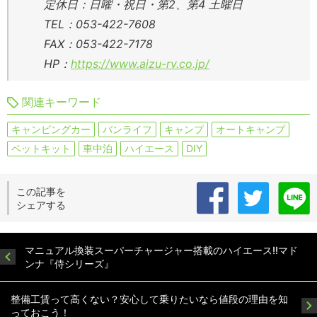
定休日：日曜・祝日・第2、第4 土曜日
TEL：053-422-7608
FAX：053-422-7178
HP：
https://www.aizu-rv.co.jp/
関連キーワード
キャンピングカー
バンライフ
キャンプ
オートキャンプ
ベットキット
車中泊
ハイエース
DIY
この記事を
シェアする
マニュアル換装スーパーチャージャー搭載のハイエース!!マド
ンナ『侍シリーズ』
整備工賃って高くない？安心して乗りたいなら値段の理由を知
っておこう！