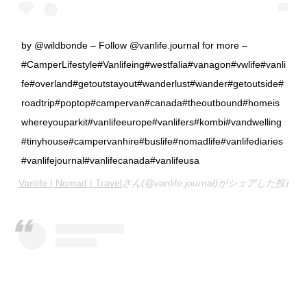
by @wildbonde – Follow @vanlife.journal for more –
#CamperLifestyle#Vanlifeing#westfalia#vanagon#vwlife#vanli
fe#overland#getoutstayout#wanderlust#wander#getoutside#
roadtrip#poptop#campervan#canada#theoutbound#homeis
whereyouparkit#vanlifeeurope#vanlifers#kombi#vandwelling
#tinyhouse#campervanhire#buslife#nomadlife#vanlifediaries
#vanlifejournal#vanlifecanada#vanlifeusa
Vanlife | Nomad | Travel
さん(@vanlife.journal)がシェアした投稿 –