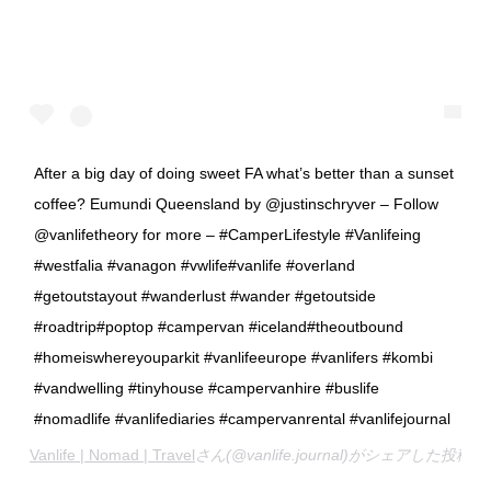
After a big day of doing sweet FA what’s better than a sunset
coffee? Eumundi Queensland by @justinschryver – Follow
@vanlifetheory for more – #CamperLifestyle #Vanlifeing
#westfalia #vanagon #vwlife#vanlife #overland
#getoutstayout #wanderlust #wander #getoutside
#roadtrip#poptop #campervan #iceland#theoutbound
#homeiswhereyouparkit #vanlifeeurope #vanlifers #kombi
#vandwelling #tinyhouse #campervanhire #buslife
#nomadlife #vanlifediaries #campervanrental #vanlifejournal
Vanlife | Nomad | Travel
さん(@vanlife.journal)がシェアした投稿 –