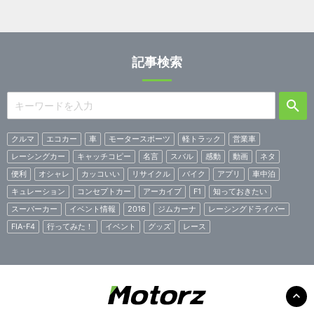
記事検索
クルマ
エコカー
車
モータースポーツ
軽トラック
営業車
レーシングカー
キャッチコピー
名言
スバル
感動
動画
ネタ
便利
オシャレ
カッコいい
リサイクル
バイク
アプリ
車中泊
キュレーション
コンセプトカー
アーカイブ
F1
知っておきたい
スーパーカー
イベント情報
2016
ジムカーナ
レーシングドライバー
FIA-F4
行ってみた！
イベント
グッズ
レース