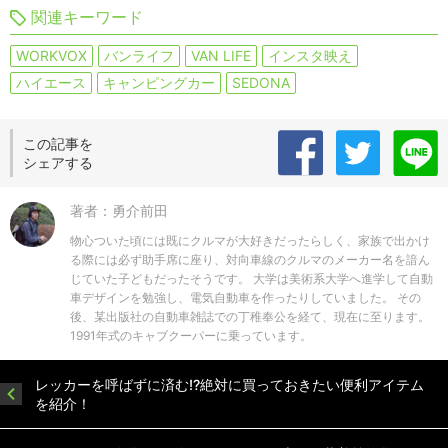
関連キーワード
WORKVOX
バンライフ
VAN LIFE
インスタ映え
ハイエース
キャンピングカー
SEDONA
この記事を
シェアする
著者：勇介前田
物心ついた頃には既にクルマが大好きだったらしく、家族で出かけ
る際には必ず助手席に座り、対向車線のクルマのメーカー名を諳ん
じていた子どもだったそうです。 大学は美術系大学へ進学して自動
車デザインを勉強し、電気自動車を作ったりしていました。 その
後、某出版社の自動車雑誌での丁稚奉公を経て、現在に至ります。
1991年式のキャブクーパーに乗っています。
レッカーを呼ばずに済む!?絶対に買っておきたい便利アイテム
を紹介！