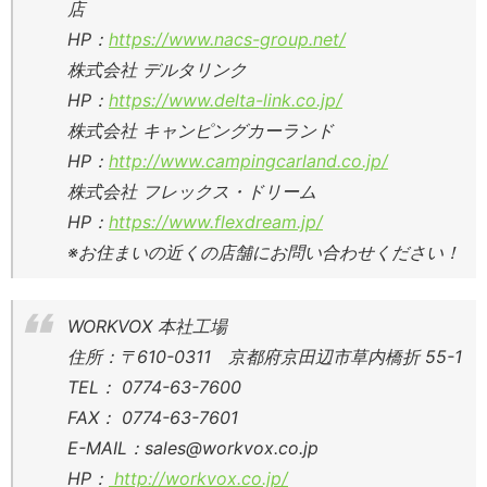
店
HP：
https://www.nacs-group.net/
株式会社 デルタリンク
HP：
https://www.delta-link.co.jp/
株式会社 キャンピングカーランド
HP：
http://www.campingcarland.co.jp/
株式会社 フレックス・ドリーム
HP：
https://www.flexdream.jp/
※お住まいの近くの店舗にお問い合わせください！
WORKVOX 本社工場
住所：〒610-0311 京都府京田辺市草内橋折 55-1
TEL： 0774-63-7600
FAX： 0774-63-7601
E-MAIL：sales@workvox.co.jp
HP：
http://workvox.co.jp/