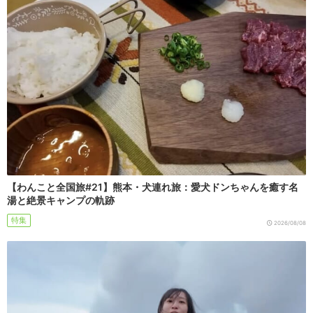
【わんこと全国旅#21】熊本・犬連れ旅：愛犬ドンちゃんを癒す名
湯と絶景キャンプの軌跡
特集
2026/08/08