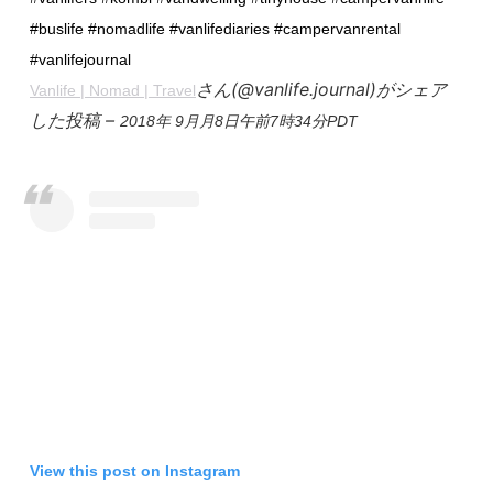
#buslife #nomadlife #vanlifediaries #campervanrental
#vanlifejournal
さん(@vanlife.journal)がシェア
Vanlife | Nomad | Travel
した投稿 –
2018年 9月月8日午前7時34分PDT
View this post on Instagram