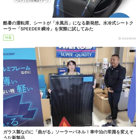
酷暑の運転席、シートが「水風呂」になる新発想。水冷式シートク
ーラー「SPEEDER 瞬冷」を実際に試してみた
特集
2026/08/06
ガラス製なのに「曲がる」ソーラーパネル！車中泊の常識を変えそ
うな新製品