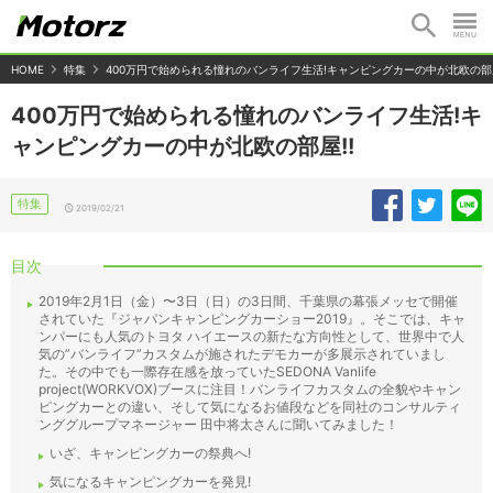
HOME
特集
400万円で始められる憧れのバンライフ生活!キャンピングカーの中が北欧の部屋
400万円で始められる憧れのバンライフ生活!キ
ャンピングカーの中が北欧の部屋!!
特集
2019/02/21
目次
2019年2月1日（金）〜3日（日）の3日間、千葉県の幕張メッセで開催
されていた『ジャパンキャンピングカーショー2019』。そこでは、キャ
ンパーにも人気のトヨタ ハイエースの新たな方向性として、世界中で人
気の”バンライフ”カスタムが施されたデモカーが多展示されていまし
た。その中でも一際存在感を放っていたSEDONA Vanlife
project(WORKVOX)ブースに注目！バンライフカスタムの全貌やキャン
ピングカーとの違い、そして気になるお値段などを同社のコンサルティ
ンググループマネージャー 田中将太さんに聞いてみました！
いざ、キャンピングカーの祭典へ!
気になるキャンピングカーを発見!