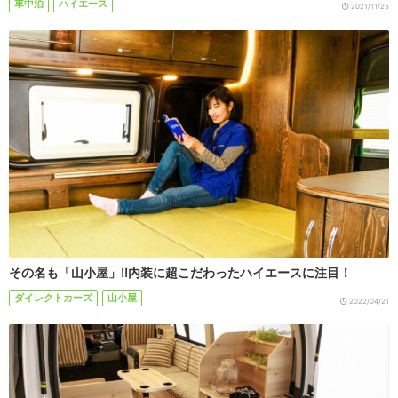
車中泊
ハイエース
2021/11/25
その名も「山小屋」!!内装に超こだわったハイエースに注目！
ダイレクトカーズ
山小屋
2022/04/21