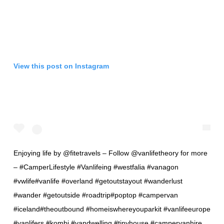
View this post on Instagram
Enjoying life by @fitetravels – Follow @vanlifetheory for more
– #CamperLifestyle #Vanlifeing #westfalia #vanagon
#vwlife#vanlife #overland #getoutstayout #wanderlust
#wander #getoutside #roadtrip#poptop #campervan
#iceland#theoutbound #homeiswhereyouparkit #vanlifeeurope
#vanlifers #kombi #vandwelling #tinyhouse #campervanhire