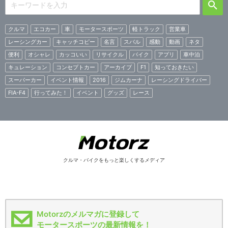
クルマ
エコカー
車
モータースポーツ
軽トラック
営業車
レーシングカー
キャッチコピー
名言
スバル
感動
動画
ネタ
便利
オシャレ
カッコいい
リサイクル
バイク
アプリ
車中泊
キュレーション
コンセプトカー
アーカイブ
F1
知っておきたい
スーパーカー
イベント情報
2016
ジムカーナ
レーシングドライバー
FIA-F4
行ってみた！
イベント
グッズ
レース
クルマ・バイクをもっと楽しくするメディア
Motorzのメルマガに登録して
モータースポーツの最新情報を！