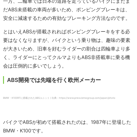
一方、二輪車では日本の道路を走っているバイクにまだま
だABS未搭載の車両が多いため、ポンピングブレーキは、
安全に減速するための有効なブレーキング方法なのです。
とはいえABSが搭載されればポンピングブレーキをする必
要はなくなりますが、バイクという乗り物は、趣味の要素
が大きいため、旧車を好むライダーの割合は四輪車より多
く、ライダーにとってクルマよりもABS非搭載車に乗る機
会は圧倒的に多いでしょう。
ABS開発では先端を行く欧州メーカー
BMW・K100RTに搭載されたABSユニット / 出典：https://www.press.bmwgroup.com/japan/photo
バイクでABSが初めて搭載されたのは、1987年に登場した
BMW・K100です。