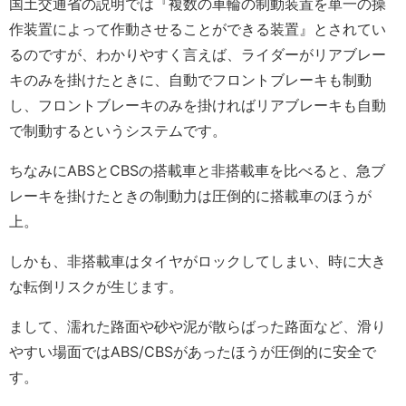
国土交通省の説明では『複数の車輪の制動装置を単一の操
作装置によって作動させることができる装置』とされてい
るのですが、わかりやすく言えば、ライダーがリアブレー
キのみを掛けたときに、自動でフロントブレーキも制動
し、フロントブレーキのみを掛ければリアブレーキも自動
で制動するというシステムです。
ちなみにABSとCBSの搭載車と非搭載車を比べると、急ブ
レーキを掛けたときの制動力は圧倒的に搭載車のほうが
上。
しかも、非搭載車はタイヤがロックしてしまい、時に大き
な転倒リスクが生じます。
まして、濡れた路面や砂や泥が散らばった路面など、滑り
やすい場面ではABS/CBSがあったほうが圧倒的に安全で
す。