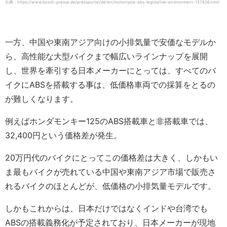
出典：https://www.bosch-presse.de/pressportal/de/en/motorcycle-abs-legislative-environment-157836.html
一方、中国や東南アジア向けの小排気量で安価なモデルか
ら、高性能な大型バイクまで幅広いラインナップを展開
し、世界を牽引する日本メーカーにとっては、すべてのバ
イクにABSを搭載する事は、低価格車両での採算をとるの
が難しくなります。
例えばホンダモンキー125のABS搭載車と非搭載車では、
32,400円という価格差が発生。
20万円代のバイクにとってこの価格差は大きく、しかもい
ま最もバイクが売れている中国や東南アジア市場で販売さ
れるバイクのほとんどが、低価格の小排気量モデルです。
しかもこれからは、日本だけではなくインドや台湾でも
ABSの搭載義務化が予定されており、日本メーカーが現地