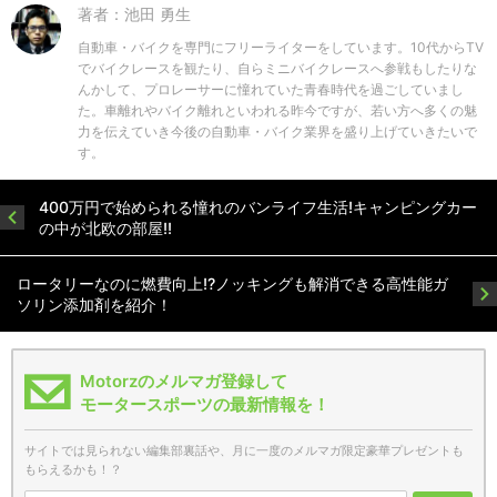
著者：池田 勇生
自動車・バイクを専門にフリーライターをしています。10代からTV
でバイクレースを観たり、自らミニバイクレースへ参戦もしたりな
んかして、プロレーサーに憧れていた青春時代を過ごしていまし
た。車離れやバイク離れといわれる昨今ですが、若い方へ多くの魅
力を伝えていき今後の自動車・バイク業界を盛り上げていきたいで
す。
400万円で始められる憧れのバンライフ生活!キャンピングカー
の中が北欧の部屋!!
ロータリーなのに燃費向上!?ノッキングも解消できる高性能ガ
ソリン添加剤を紹介！
Motorzのメルマガ登録して
モータースポーツの最新情報を！
サイトでは見られない編集部裏話や、月に一度のメルマガ限定豪華プレゼントも
もらえるかも！？