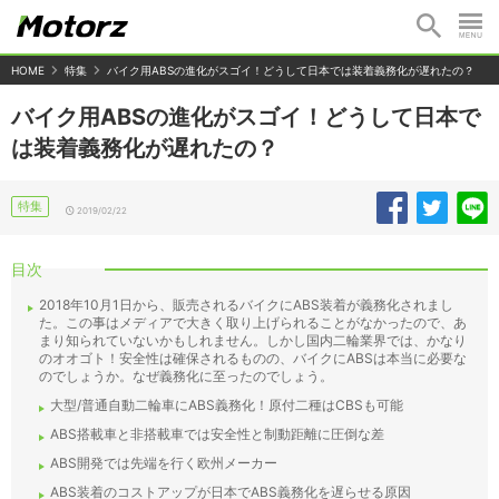
HOME
特集
バイク用ABSの進化がスゴイ！どうして日本では装着義務化が遅れたの？
バイク用ABSの進化がスゴイ！どうして日本で
は装着義務化が遅れたの？
特集
2019/02/22
目次
2018年10月1日から、販売されるバイクにABS装着が義務化されまし
た。この事はメディアで大きく取り上げられることがなかったので、あ
まり知られていないかもしれません。しかし国内二輪業界では、かなり
のオオゴト！安全性は確保されるものの、バイクにABSは本当に必要な
のでしょうか。なぜ義務化に至ったのでしょう。
大型/普通自動二輪車にABS義務化！原付二種はCBSも可能
ABS搭載車と非搭載車では安全性と制動距離に圧倒な差
ABS開発では先端を行く欧州メーカー
ABS装着のコストアップが日本でABS義務化を遅らせる原因