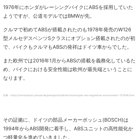
1976年にホンダがレーシングバイクにABSを採用していた
ようですが、公道モデルではBMWが先。
クルマで初めてABSが搭載されたのも1978年発売のW126
型メルセデスベンツSクラスにオプション搭載されたのが初
で、バイクもクルマもABSの発祥はドイツ車からでした。
また欧州では2016年1月からABSの搭載を義務化しているた
め、バイクにおける安全性能は欧州が最先端ということに
なります。
出典：https://www.bosch-presse.de/pressportal/de/en/motorcycle-abs-legislative-environment-157836.html
その証拠に、ドイツの部品メーカーボッシュ(BOSCH)は
1994年からABS開発に着手し、ABSユニットの高性能化か
つ軽量化を進めていきました。