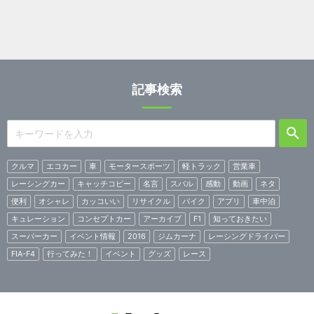
記事検索
クルマ
エコカー
車
モータースポーツ
軽トラック
営業車
レーシングカー
キャッチコピー
名言
スバル
感動
動画
ネタ
便利
オシャレ
カッコいい
リサイクル
バイク
アプリ
車中泊
キュレーション
コンセプトカー
アーカイブ
F1
知っておきたい
スーパーカー
イベント情報
2016
ジムカーナ
レーシングドライバー
FIA-F4
行ってみた！
イベント
グッズ
レース