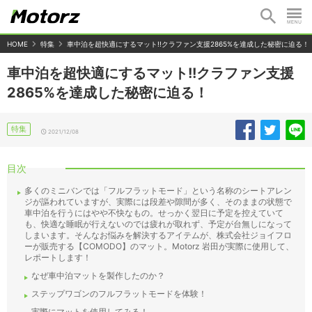
HOME
特集
車中泊を超快適にするマット!!クラファン支援2865%を達成した秘密に迫る！
車中泊を超快適にするマット!!クラファン支援
2865%を達成した秘密に迫る！
特集
2021/12/08
目次
多くのミニバンでは「フルフラットモード」という名称のシートアレン
ジが謳われていますが、実際には段差や隙間が多く、そのままの状態で
車中泊を行うにはやや不快なもの。せっかく翌日に予定を控えていて
も、快適な睡眠が行えないのでは疲れが取れず、予定が台無しになって
しまいます。そんなお悩みを解決するアイテムが、株式会社ジョイフロ
ーが販売する【COMODO】のマット。Motorz 岩田が実際に使用して、
レポートします！
なぜ車中泊マットを製作したのか？
ステップワゴンのフルフラットモードを体験！
実際にマットを使用してみる！