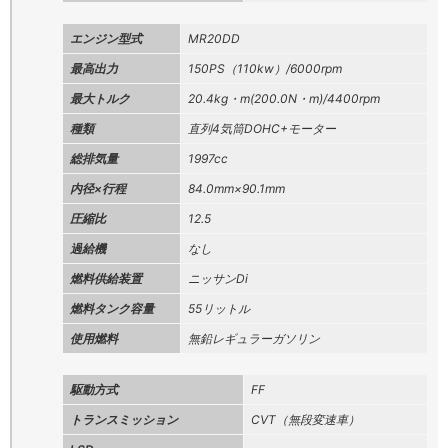
エンジン型式
MR20DD
最高出力
150PS（110kw）/6000rpm
最大トルク
20.4kg・m(200.0N・m)/4400rpm
種類
直列4気筒DOHC+モーター
総排気量
1997cc
内径×行程
84.0mm×90.1mm
圧縮比
12.5
過給機
なし
燃料供給装置
ニッサンDi
燃料タンク容量
55リットル
使用燃料
無鉛レギュラーガソリン
駆動方式
FF
トランスミッション
CVT（無段変速車）