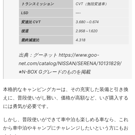
トランスミッション
CVT（無段変速車）
LSD
—-
変速比 CVT
3.680～0.674
後退
2.958～1.620
最終減速比
4.318
出典：グーネット https://www.goo-
net.com/catalog/NISSAN/SERENA/10131829/
※N-BOX Gグレードのものを掲載
本格的なキャンピングカーは、その充実した装備と引き換
えに、普段使いがし難い、価格が高額など、いざ購入する
には勇気が必要です。
しかし、普段使いができて車中泊も楽しめる車なら、これ
から車中泊やキャンプにチャレンジしたいという方にもお