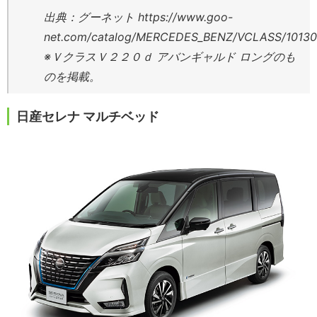
出典：グーネット https://www.goo-
net.com/catalog/MERCEDES_BENZ/VCLASS/10130
※ＶクラスＶ２２０ｄ アバンギャルド ロングのも
のを掲載。
日産セレナ マルチベッド