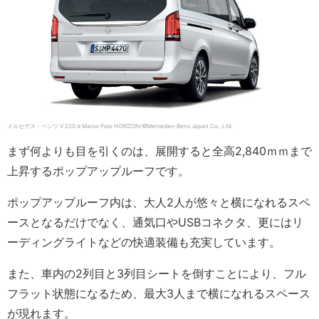
メルセデス・ベンツ V 220 d Marco Polo HORIZON/©Mercedes-Benz Japan Co., Ltd.
まず何よりも目を引くのは、展開すると全高2,840ｍｍまで
上昇するポップアップルーフです。
ポップアップルーフ内は、大人2人が悠々と横になれるスペ
ースとなるだけでなく、通気口やUSBコネクタ、更にはリ
ーディングライトなどの快適装備も充実しています。
また、車内の2列目と3列目シートを倒すことにより、フル
フラット状態になるため、最大3人まで横になれるスペース
が現れます。