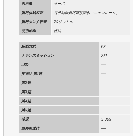
過給機
ターボ
燃料供給装置
電子制御燃料直接噴射（コモンレール）
燃料タンク容量
70リットル
使用燃料
軽油
駆動方式
FR
トランスミッション
7AT
LSD
—-
変速比 第1速
—-
第2速
—-
第3速
—-
第4速
—-
第5速
—-
後退
3.369
最終減速比
—-