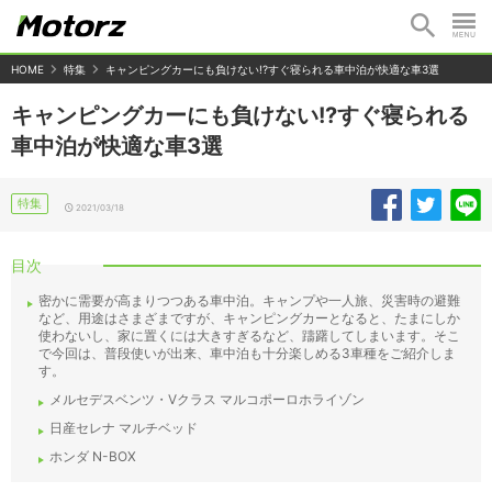
HOME
特集
キャンピングカーにも負けない!?すぐ寝られる車中泊が快適な車3選
キャンピングカーにも負けない!?すぐ寝られる
車中泊が快適な車3選
特集
2021/03/18
目次
密かに需要が高まりつつある車中泊。キャンプや一人旅、災害時の避難
など、用途はさまざまですが、キャンピングカーとなると、たまにしか
使わないし、家に置くには大きすぎるなど、躊躇してしまいます。そこ
で今回は、普段使いが出来、車中泊も十分楽しめる3車種をご紹介しま
す。
メルセデスベンツ・Vクラス マルコポーロホライゾン
日産セレナ マルチベッド
ホンダ N-BOX