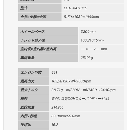
型式
LDA-447811C
全長×全幅×全高
5150×1930×1960mm
ホイールベース
3200mm
トレッド前／後
1665/1645mm
室内長×室内幅×室内高
—-×—-×—-mm
車両重量
2510kg
エンジン型式
651
最高出力
163ps(120kW)/3800rpm
最大トルク
38.7kg・m(380N・m)/1400～2400rpm
種類
直列4気筒DOHCターボ (ディーゼル)
総排気量
2142cc
内径×行程
83.0mm×99.0mm
圧縮比
16.2