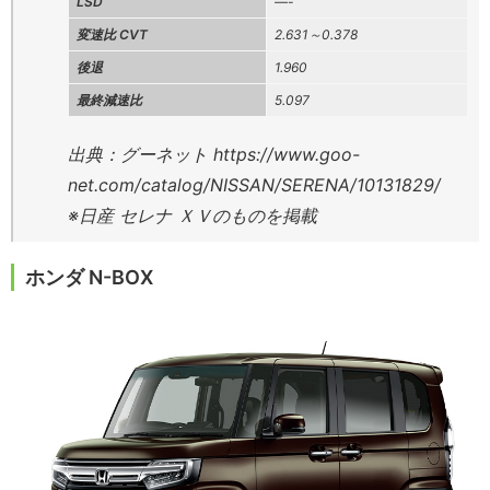
LSD
—-
変速比 CVT
2.631～0.378
後退
1.960
最終減速比
5.097
出典：グーネット https://www.goo-
net.com/catalog/NISSAN/SERENA/10131829/
※日産 セレナ ＸＶのものを掲載
ホンダ N-BOX