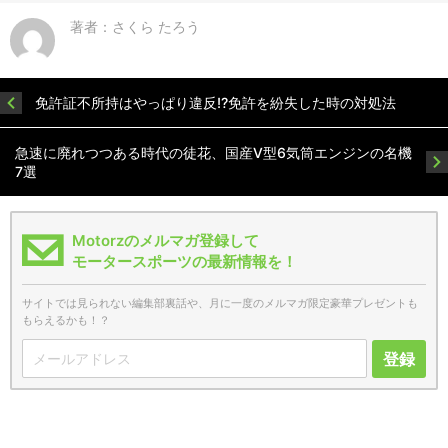
著者：さくら たろう
免許証不所持はやっぱり違反!?免許を紛失した時の対処法
急速に廃れつつある時代の徒花、国産V型6気筒エンジンの名機
7選
Motorzのメルマガ登録して
モータースポーツの最新情報を！
サイトでは見られない編集部裏話や、月に一度のメルマガ限定豪華プレゼントも
もらえるかも！？
登録