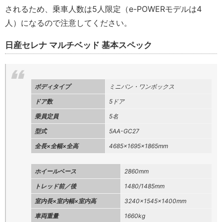
されるため、乗車人数は5人限定（e-POWERモデルは4
人）になるので注意してください。
日産セレナ マルチベッド 基本スペック
ボディタイプ
ミニバン・ワンボックス
ドア数
5ドア
乗員定員
5名
型式
5AA-GC27
全長×全幅×全高
4685×1695×1865mm
ホイールベース
2860mm
トレッド前／後
1480/1485mm
室内長×室内幅×室内高
3240×1545×1400mm
車両重量
1660kg