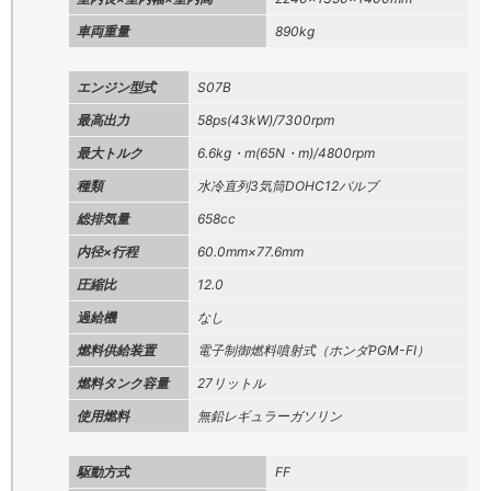
車両重量
890kg
エンジン型式
S07B
最高出力
58ps(43kW)/7300rpm
最大トルク
6.6kg・m(65N・m)/4800rpm
種類
水冷直列3気筒DOHC12バルブ
総排気量
658cc
内径×行程
60.0mm×77.6mm
圧縮比
12.0
過給機
なし
燃料供給装置
電子制御燃料噴射式（ホンダPGM-FI）
燃料タンク容量
27リットル
使用燃料
無鉛レギュラーガソリン
駆動方式
FF