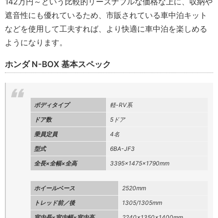
142万円～という比較的リーズナブルな価格な上に、収納や
遮音性にも優れているため、市販されている車中泊キット
などを使用して工夫すれば、より快適に車中泊を楽しめる
ようになります。
ホンダ N-BOX 基本スペック
ボディタイプ
軽-RV系
ドア数
5ドア
乗員定員
4名
型式
6BA-JF3
全長×全幅×全高
3395×1475×1790mm
ホイールベース
2520mm
トレッド前／後
1305/1305mm
室内長×室内幅×室内高
2240×1350×1400mm