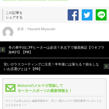
この記事を
シェアする
著者：Yasushi Miyazaki
冬の車中泊にFFヒーターは必須？氷点下で徹底検証【ウキブラ
旅#21】【PR】
安いガラスコーティングに注意！半年後には落ちる？損をしな
いお店選びとは？【PR】
Motorzのメルマガ登録して
モータースポーツの最新情報を！
サイトでは見られない編集部裏話や、月に一度のメルマガ限定豪華プレゼントも
もらえるかも！？