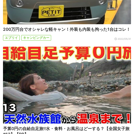
200万円台でオシャレな軽キャン！外装も内装も拘った1台はコレ！
エブリイ
キャンピングカー
2022/05/31
予算0円の自給自足旅!!水・食料・お風呂はどーする？【全国女子旅