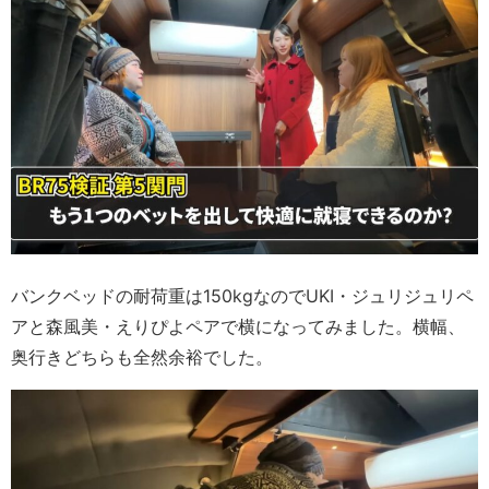
バンクベッドの耐荷重は150kgなのでUKI・ジュリジュリペ
アと森風美・えりぴよペアで横になってみました。横幅、
奥行きどちらも全然余裕でした。