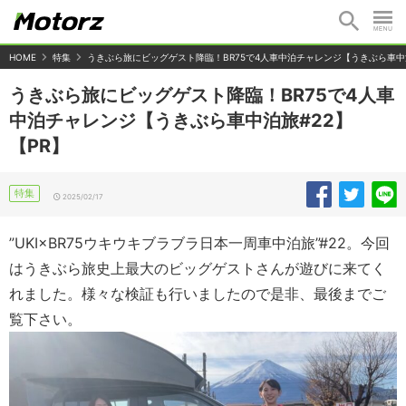
HOME
特集
うきぶら旅にビッグゲスト降臨！BR75で4人車中泊チャレンジ【うきぶら車中泊
うきぶら旅にビッグゲスト降臨！BR75で4人車
中泊チャレンジ【うきぶら車中泊旅#22】
【PR】
特集
2025/02/17
”UKI×BR75ウキウキブラブラ日本一周車中泊旅”#22。今回
はうきぶら旅史上最大のビッグゲストさんが遊びに来てく
れました。様々な検証も行いましたので是非、最後までご
覧下さい。