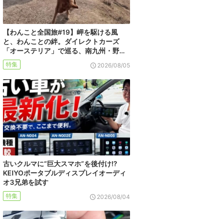
【わんこと全国旅#19】岬を駆ける風
と、わんことの絆。ダイレクトカーズ
「オーステリア」で巡る、南九州・野…
特集
2026/08/05
古いクルマに“巨大スマホ”を後付け!?
KEIYOポータブルディスプレイオーディ
オ3兄弟を試す
特集
2026/08/04