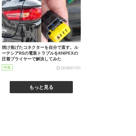
焼け焦げたコネクターを自分で直す。ル
ーテシアRSの電装トラブルをKNIPEXの
圧着プライヤーで解決してみた
特集
2026/07/31
もっと見る