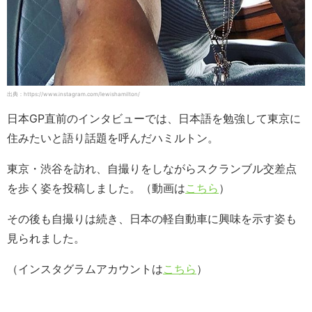
出典：https://www.instagram.com/lewishamilton/
日本GP直前のインタビューでは、日本語を勉強して東京に
住みたいと語り話題を呼んだハミルトン。
東京・渋谷を訪れ、自撮りをしながらスクランブル交差点
を歩く姿を投稿しました。（動画は
こちら
）
その後も自撮りは続き、日本の軽自動車に興味を示す姿も
見られました。
（インスタグラムアカウントは
こちら
）