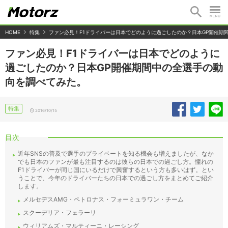
HOME
特集
ファン必見！F1ドライバーは日本でどのように過ごしたのか？日本GP開催期
ファン必見！F1ドライバーは日本でどのように
過ごしたのか？日本GP開催期間中の全選手の動
向を調べてみた。
特集
2016/10/15
目次
近年SNSの普及で選手のプライベートを知る機会も増えましたが、なか
でも日本のファンが最も注目するのは彼らの日本での過ごし方。憧れの
F1ドライバーが同じ国にいるだけで興奮するという方も多いはず。とい
うことで、今年のドライバーたちの日本での過ごし方をまとめてご紹介
します。
メルセデスAMG・ペトロナス・フォーミュラワン・チーム
スクーデリア・フェラーリ
ウィリアムズ・マルティーニ・レーシング