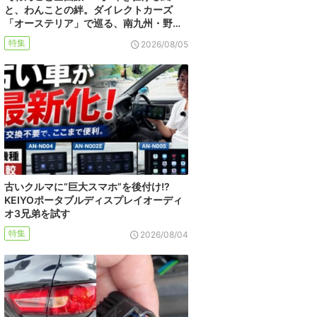
と、わんことの絆。ダイレクトカーズ
「オーステリア」で巡る、南九州・野…
特集
2026/08/05
古いクルマに“巨大スマホ”を後付け!?
KEIYOポータブルディスプレイオーディ
オ3兄弟を試す
特集
2026/08/04