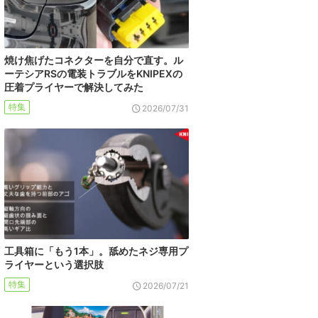
焼け焦げたコネクターを自分で直す。ル
ーテシアRSの電装トラブルをKNIPEXの
圧着プライヤーで解決してみた
特集
2026/07/31
工具箱に「もう1本」。舐めたネジ専用プ
ライヤーという選択肢
特集
2026/07/21