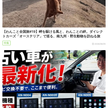
【わんこと全国旅#19】岬を駆ける風と、わんことの絆。ダイレク
トカーズ「オーステリア」で巡る、南九州・野生動物を訪ねる旅
特集
2026/08/05