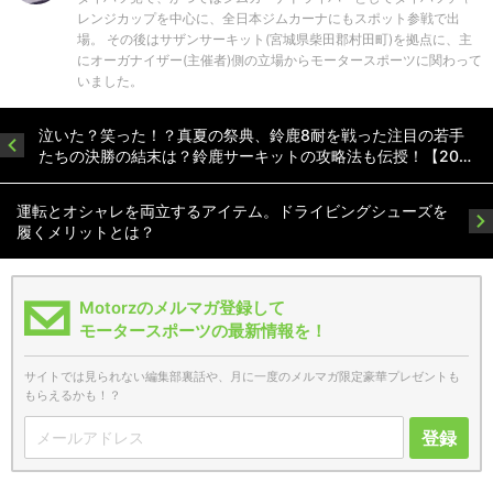
レンジカップを中心に、全日本ジムカーナにもスポット参戦で出
場。 その後はサザンサーキット(宮城県柴田郡村田町)を拠点に、主
にオーガナイザー(主催者)側の立場からモータースポーツに関わって
いました。
泣いた？笑った！？真夏の祭典、鈴鹿8耐を戦った注目の若手
たちの決勝の結末は？鈴鹿サーキットの攻略法も伝授！【20…
運転とオシャレを両立するアイテム。ドライビングシューズを
履くメリットとは？
Motorzのメルマガ登録して
モータースポーツの最新情報を！
サイトでは見られない編集部裏話や、月に一度のメルマガ限定豪華プレゼントも
もらえるかも！？
登録