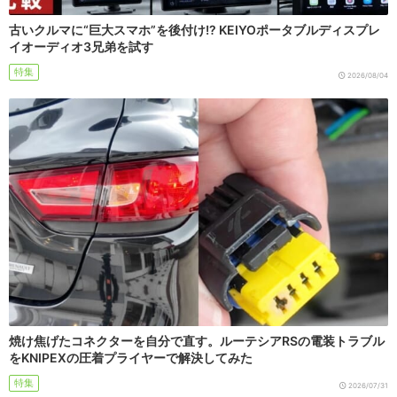
古いクルマに“巨大スマホ”を後付け!? KEIYOポータブルディスプレ
イオーディオ3兄弟を試す
特集
2026/08/04
焼け焦げたコネクターを自分で直す。ルーテシアRSの電装トラブル
をKNIPEXの圧着プライヤーで解決してみた
特集
2026/07/31