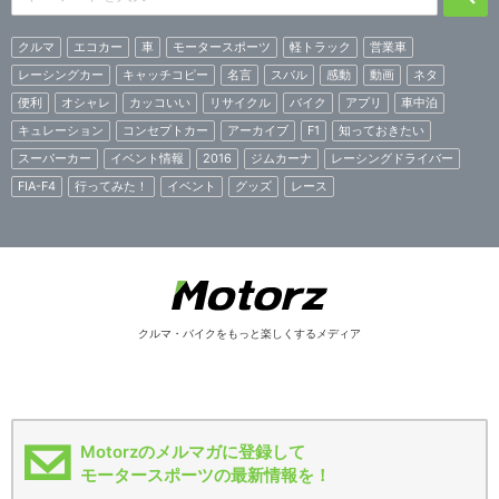
クルマ
エコカー
車
モータースポーツ
軽トラック
営業車
レーシングカー
キャッチコピー
名言
スバル
感動
動画
ネタ
便利
オシャレ
カッコいい
リサイクル
バイク
アプリ
車中泊
キュレーション
コンセプトカー
アーカイブ
F1
知っておきたい
スーパーカー
イベント情報
2016
ジムカーナ
レーシングドライバー
FIA-F4
行ってみた！
イベント
グッズ
レース
クルマ・バイクをもっと楽しくするメディア
Motorzのメルマガに登録して
モータースポーツの最新情報を！