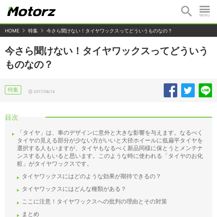
HOME
特集
今さら聞けない！タイヤワックスってどういうものなの？
今さら聞けない！タイヤワックスってどういう
ものなの？
特集
2017/08/14
目次
「タイヤ」は、車のデザインに意外と大きな影響を与えます。なるべく
タイヤの見える部分が少ない方がいいと大径ホイールに低扁平タイヤを
選択する人もいますが、タイヤもなるべく新品同様に保とうとメンテナ
ンスする人もいると思います。このような時に使われる「タイヤのお化
粧」がタイヤワックスです。
タイヤワックスにはどのような効果が期待できるの？
タイヤワックスにはどんな種類がある？
ここに注意！タイヤワックスへの批判の理由とその対策
まとめ