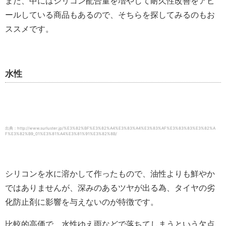
また、中にはシリコン配合量を増やして耐久性改善をアピ
ールしている商品もあるので、そちらを探してみるのもお
ススメです。
水性
出典：http://www.surluster.jp/%E3%82%BF%E3%82%A4%E3%83%A4%E3%83%AF%E3%83%83%E3%82%A
F%E3%82%B9_01%E3%81%A4%E3%81%91%E3%82%8B/
シリコンを水に溶かして作ったもので、油性よりも鮮やか
ではありませんが、深みのあるツヤが出る為、タイヤの劣
化防止剤に影響を与えないのが特徴です。
比較的高価で、水性ゆえ雨などで落ちてしまうという欠点