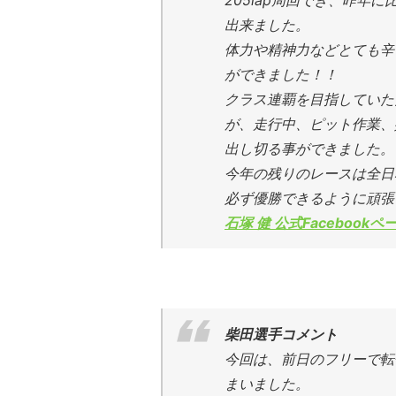
205lap周回でき、昨年
出来ました。
体力や精神力などとても辛
ができました！！
クラス連覇を目指していた
が、走行中、ピット作業、
出し切る事ができました。
今年の残りのレースは全日
必ず優勝できるように頑張
石塚 健 公式Facebookペ
柴田選手コメント
今回は、前日のフリーで転
まいました。