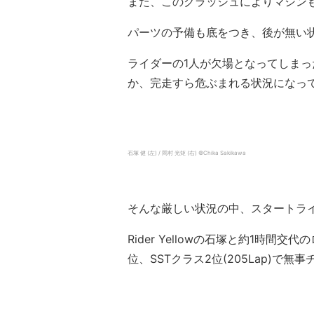
また、このクラッシュによりマシン
パーツの予備も底をつき、後が無い
ライダーの1人が欠場となってしまっ
か、完走すら危ぶまれる状況になっ
石塚 健 (左) / 岡村 光矩 (右) ©Chika Sakikawa
そんな厳しい状況の中、スタートライダー
Rider Yellowの石塚と約1時
位、SSTクラス2位(205Lap)で