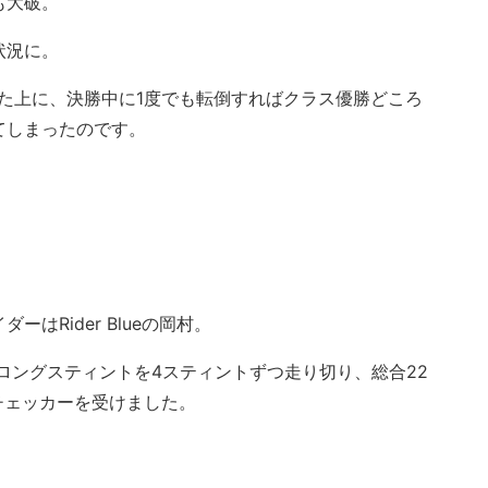
も大破。
状況に。
た上に、決勝中に1度でも転倒すればクラス優勝どころ
てしまったのです。
はRider Blueの岡村。
間交代のロングスティントを4スティントずつ走り切り、総合22
無事チェッカーを受けました。