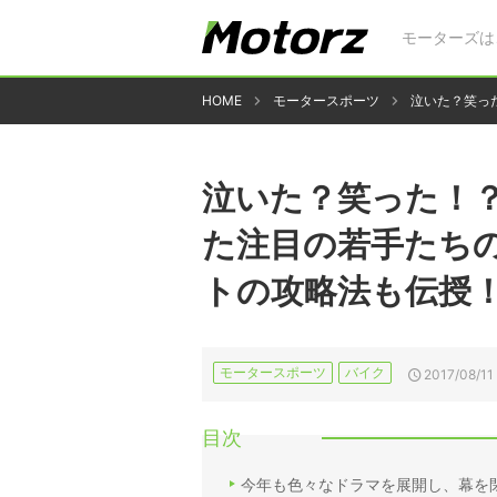
モーターズは
HOME
モータースポーツ
泣いた？笑っ
泣いた？笑った！
た注目の若手たち
トの攻略法も伝授！
モータースポーツ
バイク
2017/08/11
目次
今年も色々なドラマを展開し、幕を閉