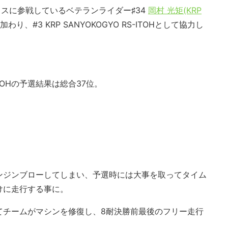
クラスに参戦しているベテランライダー♯34
岡村 光矩(KRP
わり、#3 KRP SANYOKOGYO RS-ITOHとして協力し
-ITOHの予選結果は
総合37位。
ンジンブローしてしまい、予選時には大事を取ってタイム
けに走行する事に。
てチームがマシンを修復し、8耐決勝前最後のフリー走行