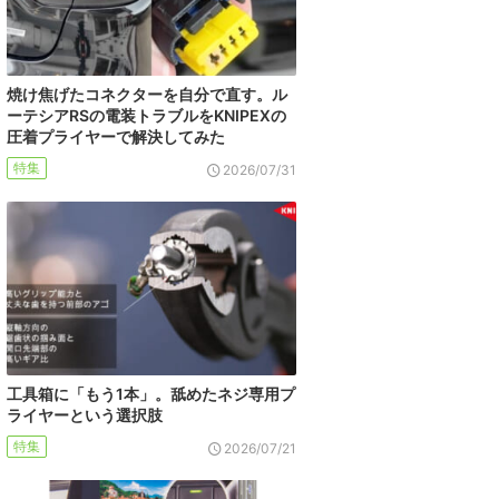
焼け焦げたコネクターを自分で直す。ル
ーテシアRSの電装トラブルをKNIPEXの
圧着プライヤーで解決してみた
特集
2026/07/31
工具箱に「もう1本」。舐めたネジ専用プ
ライヤーという選択肢
特集
2026/07/21