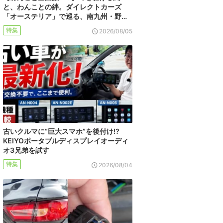
と、わんことの絆。ダイレクトカーズ
「オーステリア」で巡る、南九州・野…
特集
2026/08/05
古いクルマに“巨大スマホ”を後付け!?
KEIYOポータブルディスプレイオーディ
オ3兄弟を試す
特集
2026/08/04