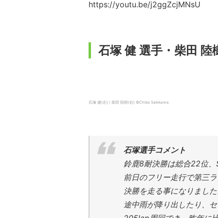
https://youtu.be/j2ggZcjMNsU
石塚 健 選手・柴田 
石塚 健(左) / 柴田 陸樹(右) ©Chika Sakikawa
石塚選手コメント
鈴鹿8耐決勝は総合22位
前日のフリー走行で第三ラ
決勝を走る事になりました
途中雨が降り出したり、セ