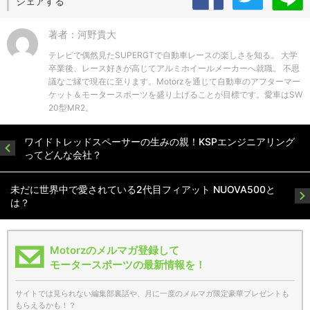
シェアする
著者：河野貴大
テレビで偶然見たSUPERGTで自動車レースの楽しさを知る。 大学
卒業後、レース好きが高じてアルミホイールメーカーへ就職。 不思
議なご縁で現在に至ります。Motorzを通じて自動車のアフターマー
ケット＆モータースポーツを盛り上げることが目標です。愛車はSW
20型MR2。
ワイドトレッドスペーサーの生みの親！KSPエンジニアリング
ってどんな会社？
未だに世界中で愛されている2代目フィアット NUOVA500と
は？
Motorzのメルマガ登録して
モータースポーツの最新情報を！
サイトでは見られない編集部裏話や、月に一度のメルマガ限定豪華プレゼントも
もらえるかも！？