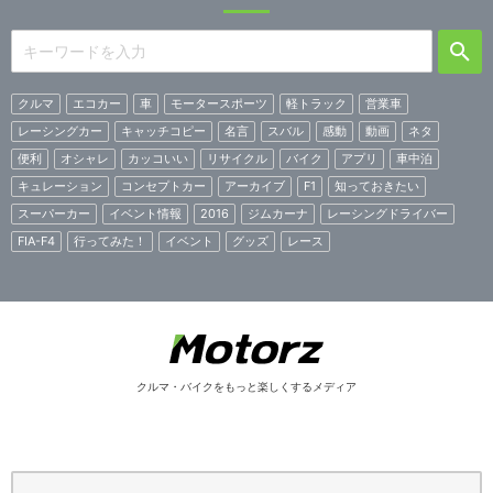
クルマ
エコカー
車
モータースポーツ
軽トラック
営業車
レーシングカー
キャッチコピー
名言
スバル
感動
動画
ネタ
便利
オシャレ
カッコいい
リサイクル
バイク
アプリ
車中泊
キュレーション
コンセプトカー
アーカイブ
F1
知っておきたい
スーパーカー
イベント情報
2016
ジムカーナ
レーシングドライバー
FIA-F4
行ってみた！
イベント
グッズ
レース
クルマ・バイクをもっと楽しくするメディア