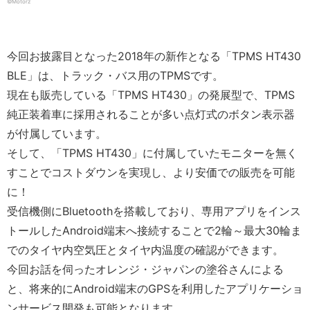
©️Motorz
今回お披露目となった2018年の新作となる「
TPMS HT430
BLE
」は、トラック・バス用のTPMSです。
現在も販売している「TPMS HT430」の発展型で、TPMS
純正装着車に採用されることが多い点灯式のボタン表示器
が付属しています。
そして、「
TPMS HT430
」に付属していたモニターを無く
すことでコストダウンを実現し、より安価での販売を可能
に！
受信機側にBluetoothを搭載しており、専用アプリをインス
トールしたAndroid端末へ接続することで2輪～最大30輪ま
でのタイヤ内空気圧とタイヤ内温度の確認ができます。
今回お話を伺ったオレンジ・ジャパンの塗谷さんによる
と、将来的に
Android
端末の
GPS
を利用したアプリケーショ
ンサービス開発も可能となります。