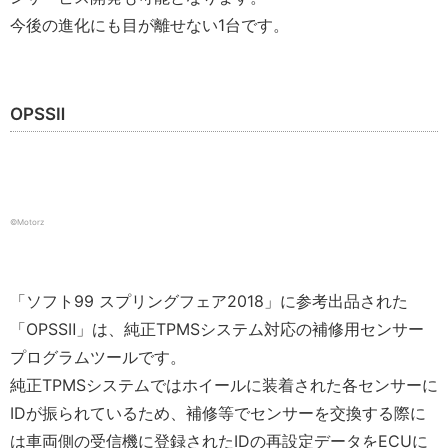
今後の進化にも目が離せない1台です。
OPSSⅡ
©️Motorz
「ソフト
99
スプリングフェア
2018
」に参考出品された
「
OPSS
Ⅱ
」は、純正
TPMS
システム対応の補修用センサー
プログラムツールです。
純正
TPMS
システムではホイールに装着された各センサーに
ID
が振られているため、補修等でセンサーを交換する際に
は車両側の受信機に登録された
ID
の再設定データをECUに