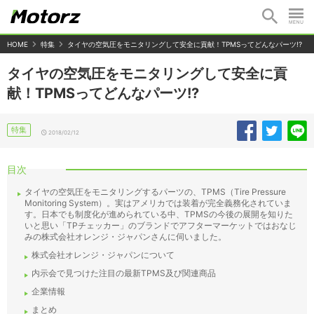
HOME
特集
タイヤの空気圧をモニタリングして安全に貢献！TPMSってどんなパーツ!?
タイヤの空気圧をモニタリングして安全に貢
献！TPMSってどんなパーツ!?
特集
2018/02/12
目次
タイヤの空気圧をモニタリングするパーツの、TPMS（Tire Pressure
Monitoring System）。実はアメリカでは装着が完全義務化されていま
す。日本でも制度化が進められている中、TPMSの今後の展開を知りた
いと思い「TPチェッカー」のブランドでアフターマーケットではおなじ
みの株式会社オレンジ・ジャパンさんに伺いました。
株式会社オレンジ・ジャパンについて
内示会で見つけた注目の最新TPMS及び関連商品
企業情報
まとめ