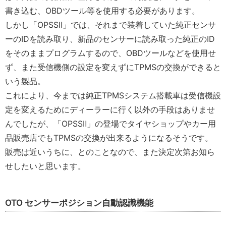
書き込む、
OBD
ツール等を使用する必要があります。
しかし「
OPSS
Ⅱ
」では、それまで装着していた純正センサ
ーの
ID
を読み取り、新品のセンサーに読み取った純正の
ID
をそのままプログラムするので、
OBD
ツールなどを使用せ
ず、また受信機側の設定を変えずに
TPMS
の交換ができると
いう製品。
これにより、今までは純正
TPMS
システム搭載車は受信機設
定を変えるためにディーラーに行く以外の手段はありませ
んでしたが、「
OPSS
Ⅱ
」の登場でタイヤショップやカー用
品販売店でも
TPMS
の交換が出来るようになるそうです。
販売は近いうちに、とのことなので、また決定次第お知ら
せしたいと思います。
OTO
センサーポジション自動認識機能