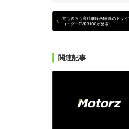
前も後ろも高精細録画!最新のドライ
コーダーDVR3100が登場!
関連記事