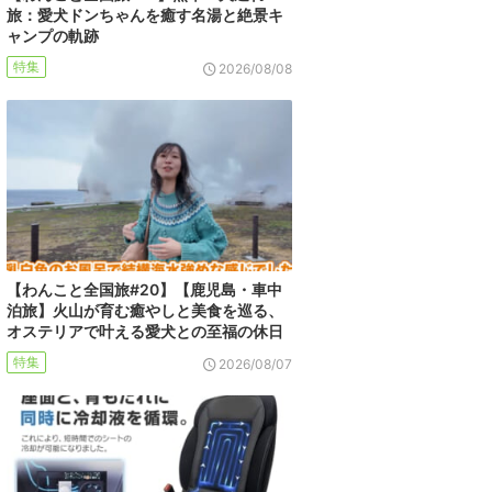
旅：愛犬ドンちゃんを癒す名湯と絶景キ
ャンプの軌跡
特集
2026/08/08
【わんこと全国旅#20】【鹿児島・車中
泊旅】火山が育む癒やしと美食を巡る、
オステリアで叶える愛犬との至福の休日
特集
2026/08/07