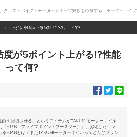
、クルマ・バイク・モータースポーツ好きを応援する、モーターライフ
ント上がる!?性能向上添加剤『F.P.B』って何?
度が5ポイント上がる!?性能
B』って何?
能を回復させる」というアイテムがTAKUMIモーターオイル
『F.P.B（ファイブポイントブースター）』。劣化したエン
F.P.Bとは？またTAKUMIモーターオイルってどんなブラン