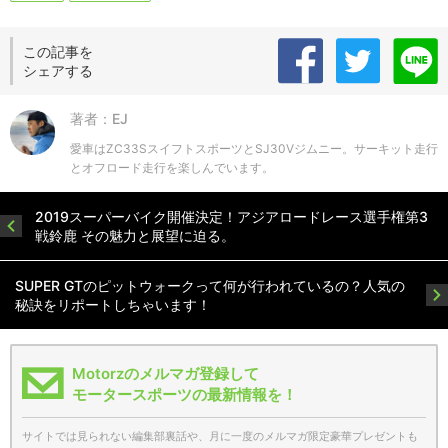
この記事を
シェアする
著者：EJ
愛車はZC33SスイフトスポーツとSJ30Vジムニー。サーキット走行
とオフロード走行を楽しんでいます。
2019スーパーバイク開催決定！アジアロードレース選手権第3
戦鈴鹿 その魅力と展望に迫る。
SUPER GTのピットウォークって何が行われているの？人気の
秘訣をリポートしちゃいます！
Motorzのメルマガ登録して
モータースポーツの最新情報を！
サイトでは見られない編集部裏話や、月に一度のメルマガ限定豪華プレゼントも