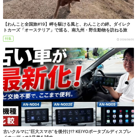
【わんこと全国旅#19】岬を駆ける風と、わんことの絆。ダイレク
トカーズ「オーステリア」で巡る、南九州・野生動物を訪ねる旅
特集
2026/08/05
古いクルマに“巨大スマホ”を後付け!? KEIYOポータブルディスプレ