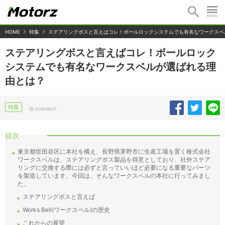
HOME
特集
ステアリングボスと言えばコレ！ボールロックシステムでも有名なワークスベ
ステアリングボスと言えばコレ！ボールロック
システムでも有名なワークスベルが選ばれる理
由とは？
特集
2018/06/17
目次
東京都世田谷区に本社を構え、長野県茅野市に生産工場を置く株式会社
ワークスベルは、ステアリングボス製品を得意としており、社外ステア
リングに交換する際には必ずと言っていいほど必要になる重要なパーツ
を製造しています。今回は、そんなワークスベルの本社に行ってみまし
た。
ステアリングボスと言えば
Works Bell(ワークスベル)の歴史
これからの展望