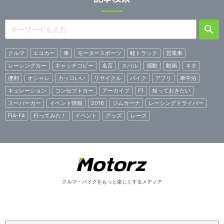
クルマ
エコカー
車
モータースポーツ
軽トラック
営業車
レーシングカー
キャッチコピー
名言
スバル
感動
動画
ネタ
便利
オシャレ
カッコいい
リサイクル
バイク
アプリ
車中泊
キュレーション
コンセプトカー
アーカイブ
F1
知っておきたい
スーパーカー
イベント情報
2016
ジムカーナ
レーシングドライバー
FIA-F4
行ってみた！
イベント
グッズ
レース
クルマ・バイクをもっと楽しくするメディア