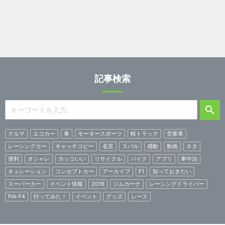
記事検索
クルマ
エコカー
車
モータースポーツ
軽トラック
営業車
レーシングカー
キャッチコピー
名言
スバル
感動
動画
ネタ
便利
オシャレ
カッコいい
リサイクル
バイク
アプリ
車中泊
キュレーション
コンセプトカー
アーカイブ
F1
知っておきたい
スーパーカー
イベント情報
2016
ジムカーナ
レーシングドライバー
FIA-F4
行ってみた！
イベント
グッズ
レース