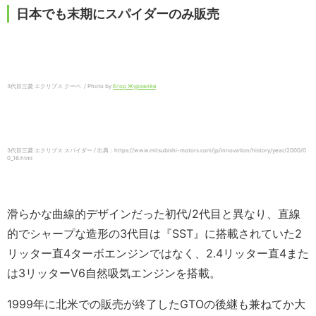
日本でも末期にスパイダーのみ販売
3代目三菱 エクリプス クーペ / Photo by
Егор Журавлёв
3代目三菱 エクリプス スパイダー / 出典：https://www.mitsubishi-motors.com/jp/innovation/history/year/2000/0
0_16.html
滑らかな曲線的デザインだった初代/2代目と異なり、直線
的でシャープな造形の3代目は『SST』に搭載されていた2
リッター直4ターボエンジンではなく、2.4リッター直4また
は3リッターV6自然吸気エンジンを搭載。
1999年に北米での販売が終了したGTOの後継も兼ねてか大