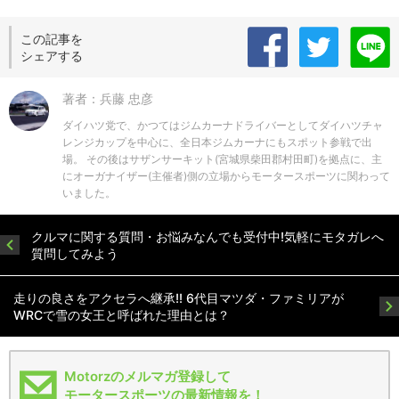
この記事を
シェアする
著者：兵藤 忠彦
ダイハツ党で、かつてはジムカーナドライバーとしてダイハツチャ
レンジカップを中心に、全日本ジムカーナにもスポット参戦で出
場。 その後はサザンサーキット(宮城県柴田郡村田町)を拠点に、主
にオーガナイザー(主催者)側の立場からモータースポーツに関わって
いました。
クルマに関する質問・お悩みなんでも受付中!気軽にモタガレへ
質問してみよう
走りの良さをアクセラへ継承!! 6代目マツダ・ファミリアが
WRCで雪の女王と呼ばれた理由とは？
Motorzのメルマガ登録して
モータースポーツの最新情報を！