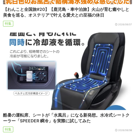
【わんこと全国旅#20】【鹿児島・車中泊旅】火山が育む癒やしと
美食を巡る、オステリアで叶える愛犬との至福の休日
特集
2026/08/07
酷暑の運転席、シートが「水風呂」になる新発想。水冷式シートク
ーラー「SPEEDER 瞬冷」を実際に試してみた
特集
2026/08/06