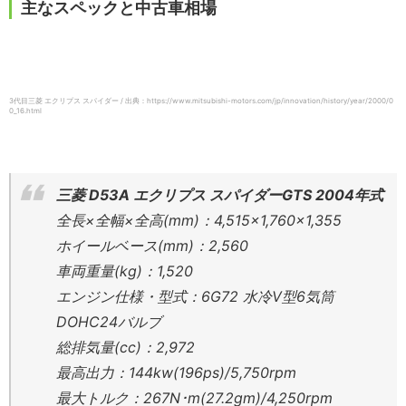
主なスペックと中古車相場
3代目三菱 エクリプス スパイダー / 出典：https://www.mitsubishi-motors.com/jp/innovation/history/year/2000/0
0_16.html
三菱 D53A エクリプス スパイダーGTS 2004年式
全長×全幅×全高(mm)：4,515×1,760×1,355
ホイールベース(mm)：2,560
車両重量(kg)：1,520
エンジン仕様・型式：6G72 水冷V型6気筒
DOHC24バルブ
総排気量(cc)：2,972
最高出力：144kw(196ps)/5,750rpm
最大トルク：267N･m(27.2gm)/4,250rpm