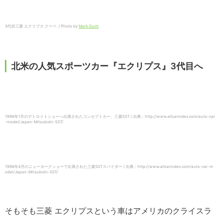
3代目三菱 エクリプス クーペ / Photo by
Mark Guim
北米の人気スポーツカー『エクリプス』3代目へ
1998年1月のデトロイトショーへ出展されたコンセプトカー、三菱SST / 出典：http://www.allcarindex.com/auto-car
-model/Japan-Mitsubishi-SST/
1998年4月のニューヨークショーで出展された三菱SSTスパイダー / 出典：http://www.allcarindex.com/auto-car-m
odel/Japan-Mitsubishi-SST/
そもそも三菱 エクリプスという車はアメリカのクライスラ