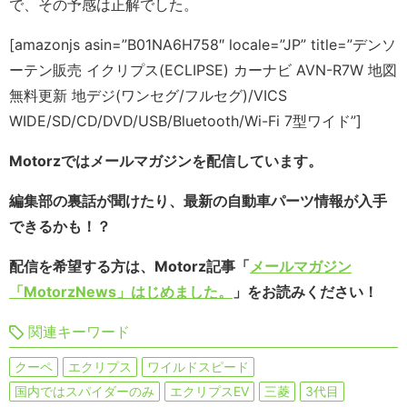
で、その予感は正解でした。
[amazonjs asin=”B01NA6H758″ locale=”JP” title=”デンソ
ーテン販売 イクリプス(ECLIPSE) カーナビ AVN-R7W 地図
無料更新 地デジ(ワンセグ/フルセグ)/VICS
WIDE/SD/CD/DVD/USB/Bluetooth/Wi-Fi 7型ワイド”]
Motorzではメールマガジンを配信しています。
編集部の裏話が聞けたり、最新の自動車パーツ情報が入手
できるかも！？
配信を希望する方は、Motorz記事「
メールマガジン
「MotorzNews」はじめました。
」をお読みください！
関連キーワード
クーペ
エクリプス
ワイルドスピード
国内ではスパイダーのみ
エクリプスEV
三菱
3代目