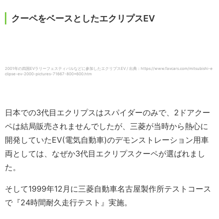
クーペをベースとしたエクリプスEV
2001年の四国EVラリーフェスティバルなどに参加したエクリプスEV / 出典：https://www.favcars.com/mitsubishi-e
clipse-ev-2000-pictures-71667-800×600.htm
日本での3代目エクリプスはスパイダーのみで、2ドアクー
ペは結局販売されませんでしたが、三菱が当時から熱心に
開発していたEV(電気自動車)のデモンストレーション用車
両としては、なぜか3代目エクリプスクーペが選ばれまし
た。
そして1999年12月に三菱自動車名古屋製作所テストコース
で『24時間耐久走行テスト』実施。