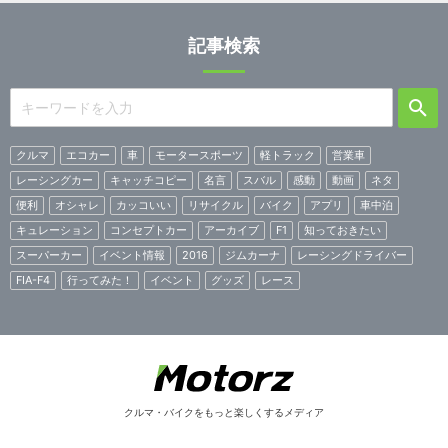
記事検索
クルマ
エコカー
車
モータースポーツ
軽トラック
営業車
レーシングカー
キャッチコピー
名言
スバル
感動
動画
ネタ
便利
オシャレ
カッコいい
リサイクル
バイク
アプリ
車中泊
キュレーション
コンセプトカー
アーカイブ
F1
知っておきたい
スーパーカー
イベント情報
2016
ジムカーナ
レーシングドライバー
FIA-F4
行ってみた！
イベント
グッズ
レース
クルマ・バイクをもっと楽しくするメディア