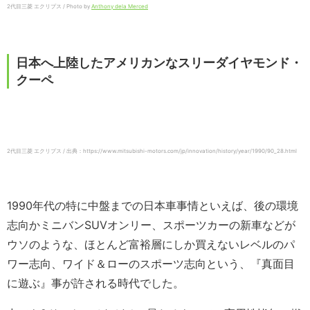
2代目三菱 エクリプス / Photo by
Anthony dela Merced
日本へ上陸したアメリカンなスリーダイヤモンド・
クーペ
2代目三菱 エクリプス / 出典：https://www.mitsubishi-motors.com/jp/innovation/history/year/1990/90_28.html
1990年代の特に中盤までの日本車事情といえば、後の環境
志向かミニバンSUVオンリー、スポーツカーの新車などが
ウソのような、ほとんど富裕層にしか買えないレベルのパ
ワー志向、ワイド＆ローのスポーツ志向という、『真面目
に遊ぶ』事が許される時代でした。