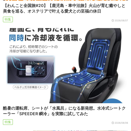
【わんこと全国旅#20】【鹿児島・車中泊旅】火山が育む癒やしと
美食を巡る、オステリアで叶える愛犬との至福の休日
特集
2026/08/07
酷暑の運転席、シートが「水風呂」になる新発想。水冷式シートク
ーラー「SPEEDER 瞬冷」を実際に試してみた
特集
2026/08/06