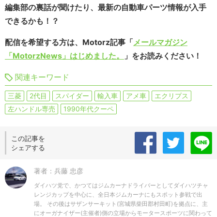
編集部の裏話が聞けたり、最新の自動車パーツ情報が入手
できるかも！？
配信を希望する方は、Motorz記事「
メールマガジン
「MotorzNews」はじめました。
」をお読みください！
関連キーワード
三菱
2代目
スパイダー
輸入車
アメ車
エクリプス
左ハンドル専売
1990年代クーペ
この記事を
シェアする
著者：兵藤 忠彦
ダイハツ党で、かつてはジムカーナドライバーとしてダイハツチャ
レンジカップを中心に、全日本ジムカーナにもスポット参戦で出
場。 その後はサザンサーキット(宮城県柴田郡村田町)を拠点に、主
にオーガナイザー(主催者)側の立場からモータースポーツに関わって