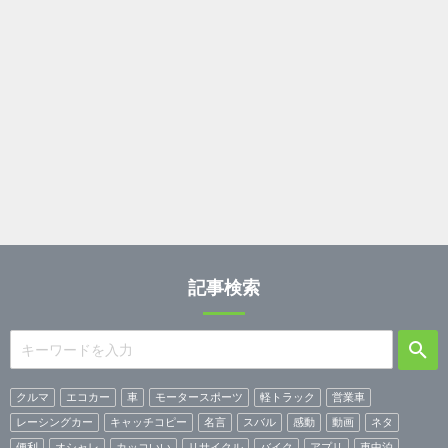
記事検索
クルマ
エコカー
車
モータースポーツ
軽トラック
営業車
レーシングカー
キャッチコピー
名言
スバル
感動
動画
ネタ
便利
オシャレ
カッコいい
リサイクル
バイク
アプリ
車中泊