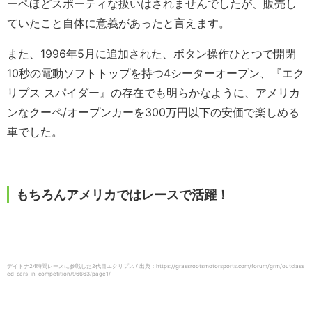
ーペほどスポーティな扱いはされませんでしたが、販売し
ていたこと自体に意義があったと言えます。
また、1996年5月に追加された、ボタン操作ひとつで開閉
10秒の電動ソフトトップを持つ4シーターオープン、『エク
リプス スパイダー』の存在でも明らかなように、アメリカ
ンなクーペ/オープンカーを300万円以下の安価で楽しめる
車でした。
もちろんアメリカではレースで活躍！
デイトナ24時間レースに参戦した2代目エクリプス / 出典：https://grassrootsmotorsports.com/forum/grm/outclass
ed-cars-in-competition/96663/page1/