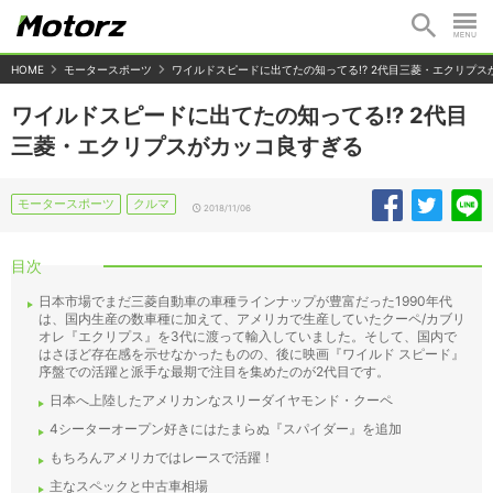
HOME
モータースポーツ
ワイルドスピードに出てたの知ってる!? 2代目三菱・エクリプス
ワイルドスピードに出てたの知ってる!? 2代目
三菱・エクリプスがカッコ良すぎる
モータースポーツ
クルマ
2018/11/06
目次
日本市場でまだ三菱自動車の車種ラインナップが豊富だった1990年代
は、国内生産の数車種に加えて、アメリカで生産していたクーペ/カブリ
オレ『エクリプス』を3代に渡って輸入していました。そして、国内で
はさほど存在感を示せなかったものの、後に映画『ワイルド スピード』
序盤での活躍と派手な最期で注目を集めたのが2代目です。
日本へ上陸したアメリカンなスリーダイヤモンド・クーペ
4シーターオープン好きにはたまらぬ『スパイダー』を追加
もちろんアメリカではレースで活躍！
主なスペックと中古車相場