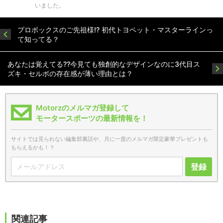
いました。
プロボックスのご先祖様!? 初代トヨペット・マスターラインっ
て知ってる？
あなたは覚えてる??今見ても独創的なデザインなのに3代目ス
ズキ・セルボの存在感が薄い理由とは？
Motorzのメルマガ登録して
モータースポーツの最新情報を！
サイトでは見られない編集部裏話や、月に一度のメルマガ限定豪華プレゼントも
もらえるかも！？
登録
関連記事