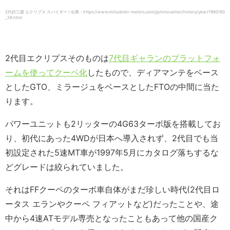
2代目三菱 エクリプス スパイダー / 出典：https://www.mitsubishi-motors.com/jp/innovation/history/year/1990/90
_28.html
2代目エクリプスそのものは
7代目ギャランのプラットフォ
ームを使ってクーペ化
したもので、ディアマンテをベース
としたGTO、ミラージュをベースとしたFTOの中間に当た
ります。
パワーユニットも2リッターの4G63ターボ版を搭載してお
り、初代にあった4WDが日本へ導入されず、2代目でも当
初設定された5速MT車が1997年5月にカタログ落ちするな
どグレードは絞られていました。
それはFFクーペのターボ車自体がまだ珍しい時代(2代目ロ
ータス エランやクーペ フィアットなど)だったことや、途
中から4速ATモデル専売となったこともあって他の国産ク