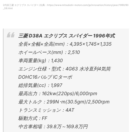
2代目三菱 エクリプス スパイダー /出典：https://www.mitsubishi-motors.com/jp/innovation/history/year/1990/90
_28.html
三菱 D38A エクリプス スパイダー 1996年式
全長×全幅×全高(mm)：4,395×1,745×1,335
ホイールベース(mm)：2,510
車両重量(kg)：1,430
エンジン仕様・型式：4G63 水冷直列4気筒
DOHC16バルブ ICターボ
総排気量(cc)：1,997
最高出力：162kw(220ps)/6,000rpm
最大トルク：299N･m(30.5gm)/2,500rpm
トランスミッション：4AT
駆動方式：FF
中古車相場：39.8万～169.8万円