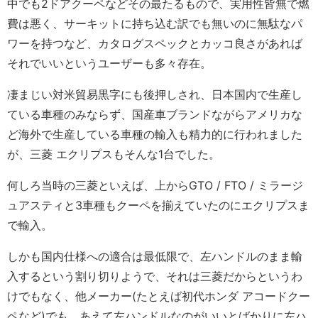
中でも2ドアクーペなどその最たるもので、実用性皆無で燃
費は悪く、サーキットに持ち込む訳でも無いのに無駄なパ
ワーを持つなど、カタログスペックとカッコ良さがあれば
それでいいというユーザーも多々存在。
凄まじい対米貿易黒字にも後押しされ、日本国内で生産し
ている車種のみならず、国産車ブランドながらアメリカな
ど海外で生産している車種の輸入も精力的に行われました
が、三菱 エクリプスもそんな1台でした。
何しろ当時の三菱といえば、上からGTO / FTO / ミラージ
ュアスティと3車種もクーペを揃えていたのにエクリプスま
で輸入。
しかも国内仕様への適合は最低限で、左ハンドルのまま輸
入するという割り切りようで、それは三菱だからというわ
けでもなく、他メーカー(たとえば初代ホンダ アコードクー
ペなど)でも、あえて左ハンドルなのがいいとばかりに左ハ