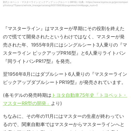
初代トヨペット・マスターライン ピックアップ シングルシート(RR16) / 出典：https://www.toyota.co.jp/jpn/compan
y/history/75years/vehicle_lineage/catalog/60015663B/pageview.html#page_num=0
『マスターライン』はマスターが早期にその役割を終えた
ので慌てて開発されたというわけではなく、マスターが発
売された年、1955年9月にはシングルシート3人乗りの『マ
スターライン ピックアップPR16型』と6人乗りライトバン
『同ライトバンPR17型』を発売。
翌1956年8月にはダブルシート6人乗りの『マスターライン
ピックアップダブルシートPR19型』が発売されています。
(各モデルの発売時期は
トヨタ自動車75年史「トヨペット・
マスターRR型の開発」
より)
ちなみに、その年の11月にはマスターの生産が終わってい
るので、関東自動車ではマスターからマスターラインへと