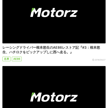
レーシングドライバー根本悠生のAE86レストア記『#3：根本悠
生、ハチロクをピックアップしに西へ走る。』
名車
AE86
2018/04/27