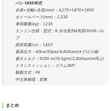
バン 1955年式
全長×全幅×全高(mm)：4,275×1,670×1,600
ホイールベース(mm)：2,530
車両重量(kg)：1,235
エンジン仕様・型式：R 水冷直列4気筒OHV8バル
ブ
総排気量(cc)：1,453
最高出力：40kw(55ps)/4,400rpm(※グロス値)
最大トルク：103N･m(10.5gm)/2,600rpm(※同上)
トランスミッション：コラム3MT
駆動方式：FR
中古車相場：皆無
まとめ