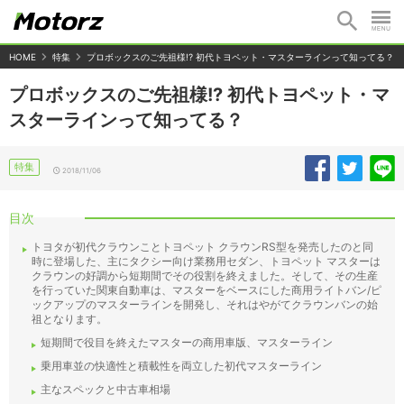
HOME
特集
プロボックスのご先祖様!? 初代トヨペット・マスターラインって知ってる？
プロボックスのご先祖様!? 初代トヨペット・マ
スターラインって知ってる？
特集
2018/11/06
目次
トヨタが初代クラウンことトヨペット クラウンRS型を発売したのと同
時に登場した、主にタクシー向け業務用セダン、トヨペット マスターは
クラウンの好調から短期間でその役割を終えました。そして、その生産
を行っていた関東自動車は、マスターをベースにした商用ライトバン/ピ
ックアップのマスターラインを開発し、それはやがてクラウンバンの始
祖となります。
短期間で役目を終えたマスターの商用車版、マスターライン
乗用車並の快適性と積載性を両立した初代マスターライン
主なスペックと中古車相場