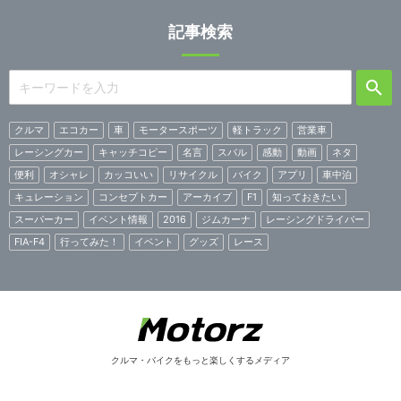
記事検索
クルマ
エコカー
車
モータースポーツ
軽トラック
営業車
レーシングカー
キャッチコピー
名言
スバル
感動
動画
ネタ
便利
オシャレ
カッコいい
リサイクル
バイク
アプリ
車中泊
キュレーション
コンセプトカー
アーカイブ
F1
知っておきたい
スーパーカー
イベント情報
2016
ジムカーナ
レーシングドライバー
FIA-F4
行ってみた！
イベント
グッズ
レース
クルマ・バイクをもっと楽しくするメディア