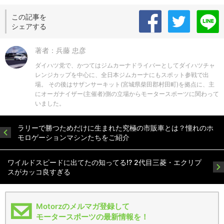
この記事を
シェアする
著者：兵藤 忠彦
ダイハツ党で、かつてはジムカーナドライバーとしてダイハツチャ
レンジカップを中心に、全日本ジムカーナにもスポット参戦で出
場。 その後はサザンサーキット(宮城県柴田郡村田町)を拠点に、主
にオーガナイザー(主催者)側の立場からモータースポーツに関わって
いました。
ラリーで勝つためだけに生まれた究極の市販車とは？憧れのホ
モロゲーションマシンたちをご紹介
ワイルドスピードに出てたの知ってる!? 2代目三菱・エクリプ
スがカッコ良すぎる
Motorzのメルマガ登録して
モータースポーツの最新情報を！