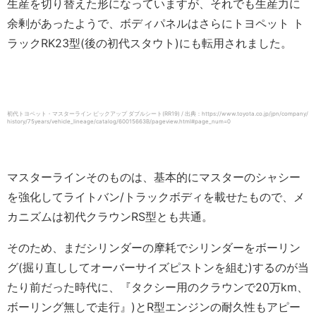
生産を切り替えた形になっていますが、それでも生産力に
余剰があったようで、ボディパネルはさらにトヨペット ト
ラックRK23型(後の初代スタウト)にも転用されました。
初代トヨペット・マスターライン ピックアップ ダブルシート(RR19) / 出典：https://www.toyota.co.jp/jpn/company/
history/75years/vehicle_lineage/catalog/60015663B/pageview.html#page_num=0
マスターラインそのものは、基本的にマスターのシャシー
を強化してライトバン/トラックボディを載せたもので、メ
カニズムは初代クラウンRS型とも共通。
そのため、まだシリンダーの摩耗でシリンダーをボーリン
グ(掘り直ししてオーバーサイズピストンを組む)するのが当
たり前だった時代に、『タクシー用のクラウンで20万km、
ボーリング無しで走行』)とR型エンジンの耐久性もアピー