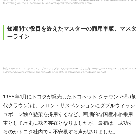
text/taking_on_the_automotive_business/chapter2/section8/item3_c.html
短期間で役目を終えたマスターの商用車版、マスタ
ーライン
初代トヨペット・マスターライン ピックアップ シングルシート(RR16) / 出典：https://www.toyota.co.jp/jpn/compa
ny/history/75years/vehicle_lineage/catalog/60015663B/pageview.html#page_num=0
1955年1月にトヨタが発売したトヨペット クラウンRS型(初
代クラウン)は、フロントサスペンションにダブルウィッシ
ュボーン独立懸架を採用するなど、画期的な国産本格乗用
車として歴史に残る存在となりましたが、最初は、成功す
るのかトヨタ社内でも不安視する声がありました。