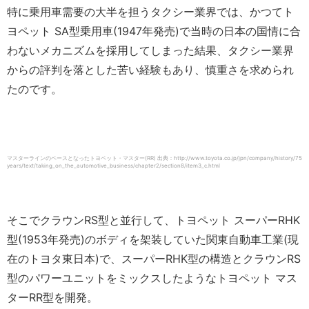
特に乗用車需要の大半を担うタクシー業界では、かつてト
ヨペット SA型乗用車(1947年発売)で当時の日本の国情に合
わないメカニズムを採用してしまった結果、タクシー業界
からの評判を落とした苦い経験もあり、慎重さを求められ
たのです。
マスターラインのベースとなったトヨペット・マスター(RR) 出典：http://www.toyota.co.jp/jpn/company/history/75
years/text/taking_on_the_automotive_business/chapter2/section8/item3_c.html
そこでクラウンRS型と並行して、トヨペット スーパーRHK
型(1953年発売)のボディを架装していた関東自動車工業(現
在のトヨタ東日本)で、スーパーRHK型の構造とクラウンRS
型のパワーユニットをミックスしたようなトヨペット マス
ターRR型を開発。