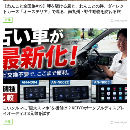
【わんこと全国旅#19】岬を駆ける風と、わんことの絆。ダイレク
トカーズ「オーステリア」で巡る、南九州・野生動物を訪ねる旅
特集
2026/08/05
古いクルマに“巨大スマホ”を後付け!? KEIYOポータブルディスプレ
イオーディオ3兄弟を試す
特集
2026/08/04