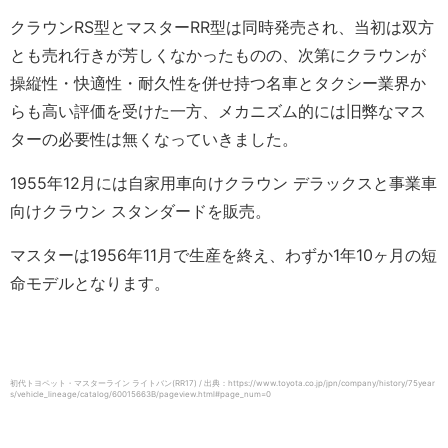
クラウンRS型とマスターRR型は同時発売され、当初は双方
とも売れ行きが芳しくなかったものの、次第にクラウンが
操縦性・快適性・耐久性を併せ持つ名車とタクシー業界か
らも高い評価を受けた一方、メカニズム的には旧弊なマス
ターの必要性は無くなっていきました。
1955年12月には自家用車向けクラウン デラックスと事業車
向けクラウン スタンダードを販売。
マスターは1956年11月で生産を終え、わずか1年10ヶ月の短
命モデルとなります。
初代トヨペット・マスターライン ライトバン(RR17) / 出典：https://www.toyota.co.jp/jpn/company/history/75year
s/vehicle_lineage/catalog/60015663B/pageview.html#page_num=0