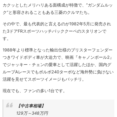
カクッとしたメリハリある面構成が特徴で、”ガンダムルッ
ク”と形容されることもある三菱のクルマたち。
その中で、最も代表的と言えるのが1982年5月に発売され
た3ドアFRスポーツハッチバッククーペのスタリオンで
す。
1988年より標準となった輸出仕様のブリスターフェンダー
つきワイドボディ車が大迫力で、映画『キャノンボール2』
でジャッキー・チェンの愛車として活躍したほか、国内グ
ループAレースでもボルボ240ターボなど海外勢に負けない
活躍を見せてスポーツイメージもバッチリ。
現在でも、ファンの多い1台です。
【中古車相場】
129万～348万円