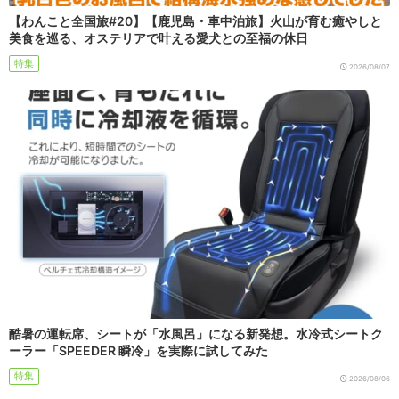
【わんこと全国旅#20】【鹿児島・車中泊旅】火山が育む癒やしと
美食を巡る、オステリアで叶える愛犬との至福の休日
特集
2026/08/07
酷暑の運転席、シートが「水風呂」になる新発想。水冷式シートク
ーラー「SPEEDER 瞬冷」を実際に試してみた
特集
2026/08/06