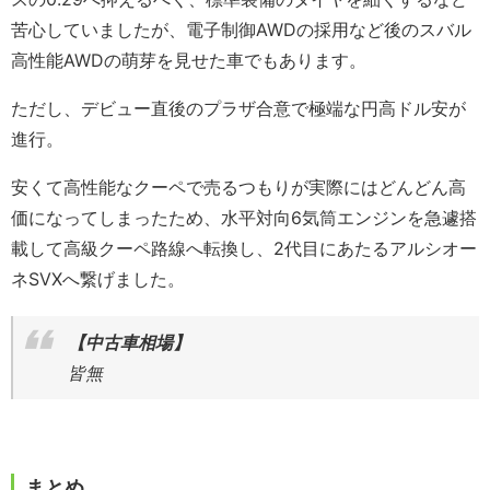
苦心していましたが、電子制御AWDの採用など後のスバル
高性能AWDの萌芽を見せた車でもあります。
ただし、デビュー直後のプラザ合意で極端な円高ドル安が
進行。
安くて高性能なクーペで売るつもりが実際にはどんどん高
価になってしまったため、水平対向6気筒エンジンを急遽搭
載して高級クーペ路線へ転換し、2代目にあたるアルシオー
ネSVXへ繋げました。
【中古車相場】
皆無
まとめ