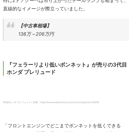
特に2ドアクーペは吊り上がったテールランプも相まって、
直線的なイメージが際立っていました。
【中古車相場】
138万～206万円
『フェラーリより低いボンネット』が売りの3代目
ホンダ プレリュード
3代目ホンダ プレリュード / 出典：http://www.webcarstory.com/voiture.php?id=20556
「フロントエンジンでどこまでボンネットを低くできる