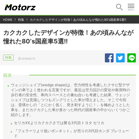
HOME
特集
カクカクしたデザインが特徴！あの頃みんなが憧れた80's国産車5選!!
カクカクしたデザインが特徴！あの頃みんなが
憧れた80’s国産車5選!!
特集
2019/02/13
目次
ウェッジシェイプ(wedge shape)は、空力特性を考慮したクサビ型デザ
インの車でよく使われる言葉ですが、最近は空力設計の変化や衝突時の
歩行者の安全性、車内スペースとの兼ね合いも考慮した結果、ウェッジ
シェイプは意識しつつもズングリとした車が増えました。そこで今回
は、昔懐かしの「とにかく低く、突き刺すように！」を極めようとした
車を、まだカクカクした車が多かった時代の国産車の中からいくつかご
紹介します。
セリカXXよりカクカクさでは勝る3代目トヨタ セリカ
『フェラーリより低いボンネット』が売りの3代目ホンダ プレリュー
ド