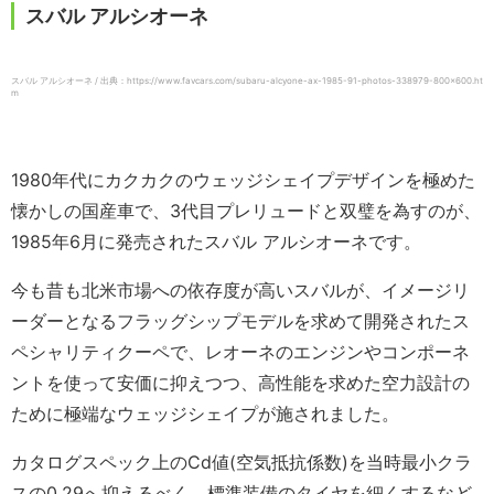
スバル アルシオーネ
スバル アルシオーネ / 出典：https://www.favcars.com/subaru-alcyone-ax-1985-91-photos-338979-800×600.ht
m
1980年代にカクカクのウェッジシェイプデザインを極めた
懐かしの国産車で、3代目プレリュードと双璧を為すのが、
1985年6月に発売されたスバル アルシオーネです。
今も昔も北米市場への依存度が高いスバルが、イメージリ
ーダーとなるフラッグシップモデルを求めて開発されたス
ペシャリティクーペで、レオーネのエンジンやコンポーネ
ントを使って安価に抑えつつ、高性能を求めた空力設計の
ために極端なウェッジシェイプが施されました。
カタログスペック上のCd値(空気抵抗係数)を当時最小クラ
スの0.29へ抑えるべく、標準装備のタイヤを細くするなど