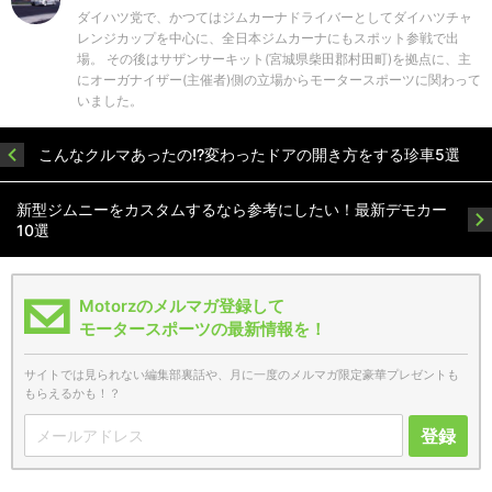
ダイハツ党で、かつてはジムカーナドライバーとしてダイハツチャ
レンジカップを中心に、全日本ジムカーナにもスポット参戦で出
場。 その後はサザンサーキット(宮城県柴田郡村田町)を拠点に、主
にオーガナイザー(主催者)側の立場からモータースポーツに関わって
いました。
こんなクルマあったの!?変わったドアの開き方をする珍車5選
新型ジムニーをカスタムするなら参考にしたい！最新デモカー
10選
Motorzのメルマガ登録して
モータースポーツの最新情報を！
サイトでは見られない編集部裏話や、月に一度のメルマガ限定豪華プレゼントも
もらえるかも！？
登録