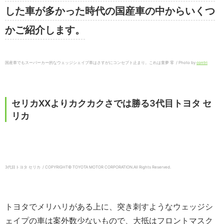
した車が多かった時代の国産車の中からいくつ
かご紹介します。
国産車でもスーパーカー的なウェッジシェイプ車はさすがにコンセプト止まり。これは童夢 零 / Photo by
contri
セリカXXよりカクカクさでは勝る3代目トヨタ セ
リカ
3代目トヨタ セリカ / COPYRIGHT© TOYOTA MOTOR CORPORATION.
All Rights Reserved.
トヨタでメリハリがある上に、突き刺すようなウェッジシ
ェイプの車は案外数少ないもので、大抵はフロントマスク