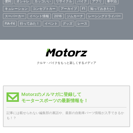
便利
オシャレ
カッコいい
リサイクル
バイク
アプリ
車中泊
キュレーション
コンセプトカー
アーカイブ
F1
知っておきたい
スーパーカー
イベント情報
2016
ジムカーナ
レーシングドライバー
FIA-F4
行ってみた！
イベント
グッズ
レース
クルマ・バイクをもっと楽しくするメディア
Motorzのメルマガに登録して
モータースポーツの最新情報を！
記事には載せられない編集部の裏話や、最新の自動車パーツ情報が入手できるか
も！？