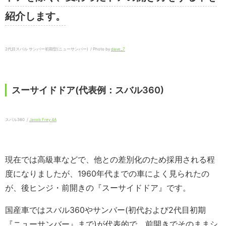
紹介します。
2代目スバル サンバー初期型(ニューサンバー) / Photo by
dave_7
スーサイドドア(代表例：スバル360)
スバル360 /
Jacob Frey 4A
現在では高級車などで、他との差別化のため採用される程
度になりましたが、1960年代までの車によく見られたの
が、後ヒンジ・前開きの『スーサイドドア』です。
国産車ではスバル360やサンバー(初代および2代目初期
『ニューサンバー』まで)が代表的で、前開きでそのままシ