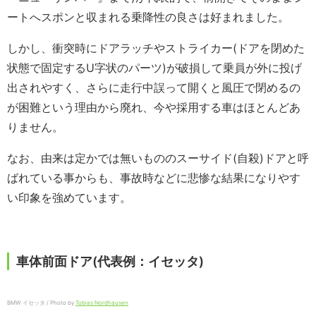
ートへスポンと収まれる乗降性の良さは好まれました。
しかし、衝突時にドアラッチやストライカー(ドアを閉めた
状態で固定するU字状のパーツ)が破損して乗員が外に投げ
出されやすく、さらに走行中誤って開くと風圧で閉めるの
が困難という理由から廃れ、今や採用する車はほとんどあ
りません。
なお、由来は定かでは無いもののスーサイド(自殺)ドアと呼
ばれている事からも、事故時などに悲惨な結果になりやす
い印象を強めています。
車体前面ドア(代表例：イセッタ)
BMW イセッタ / Photo by
Tobias Nordhausen