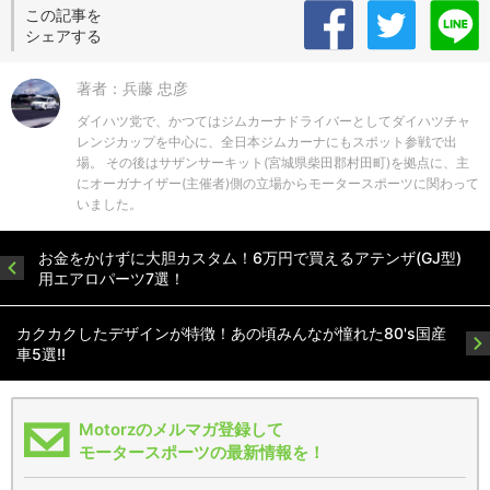
この記事を
シェアする
著者：兵藤 忠彦
ダイハツ党で、かつてはジムカーナドライバーとしてダイハツチャ
レンジカップを中心に、全日本ジムカーナにもスポット参戦で出
場。 その後はサザンサーキット(宮城県柴田郡村田町)を拠点に、主
にオーガナイザー(主催者)側の立場からモータースポーツに関わって
いました。
お金をかけずに大胆カスタム！6万円で買えるアテンザ(GJ型)
用エアロパーツ7選！
カクカクしたデザインが特徴！あの頃みんなが憧れた80's国産
車5選!!
Motorzのメルマガ登録して
モータースポーツの最新情報を！