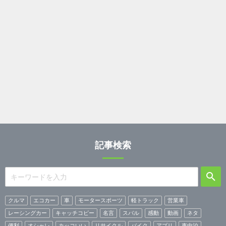
記事検索
クルマ
エコカー
車
モータースポーツ
軽トラック
営業車
レーシングカー
キャッチコピー
名言
スバル
感動
動画
ネタ
便利
オシャレ
カッコいい
リサイクル
バイク
アプリ
車中泊