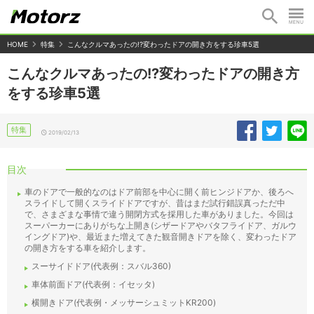
HOME
特集
こんなクルマあったの!?変わったドアの開き方をする珍車5選
こんなクルマあったの!?変わったドアの開き方
をする珍車5選
特集
2019/02/13
目次
車のドアで一般的なのはドア前部を中心に開く前ヒンジドアか、後ろへ
スライドして開くスライドドアですが、昔はまだ試行錯誤真っただ中
で、さまざまな事情で違う開閉方式を採用した車がありました。今回は
スーパーカーにありがちな上開き(シザードアやバタフライドア、ガルウ
イングドア)や、最近また増えてきた観音開きドアを除く、変わったドア
の開き方をする車を紹介します。
スーサイドドア(代表例：スバル360)
車体前面ドア(代表例：イセッタ)
横開きドア(代表例・メッサーシュミットKR200)