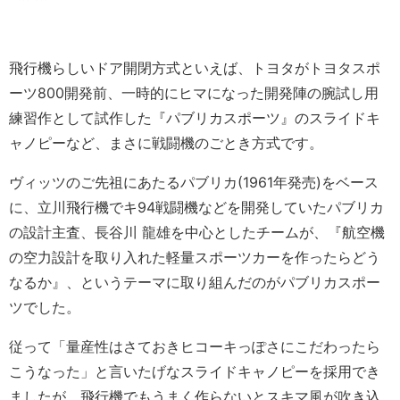
飛行機らしいドア開閉方式といえば、トヨタがトヨタスポ
ーツ800開発前、一時的にヒマになった開発陣の腕試し用
練習作として試作した『パブリカスポーツ』のスライドキ
ャノピーなど、まさに戦闘機のごとき方式です。
ヴィッツのご先祖にあたるパブリカ(1961年発売)をベース
に、立川飛行機でキ94戦闘機などを開発していたパブリカ
の設計主査、長谷川 龍雄を中心としたチームが、『航空機
の空力設計を取り入れた軽量スポーツカーを作ったらどう
なるか』、というテーマに取り組んだのがパブリカスポー
ツでした。
従って「量産性はさておきヒコーキっぽさにこだわったら
こうなった」と言いたげなスライドキャノピーを採用でき
ましたが、飛行機でもうまく作らないとスキマ風が吹き込