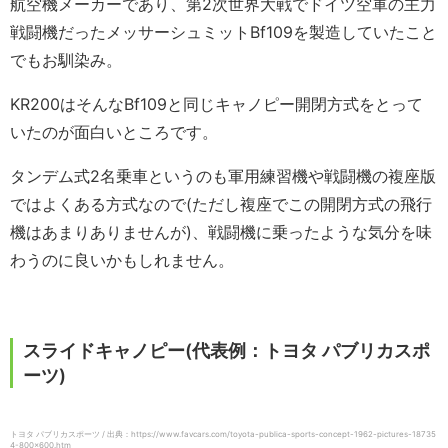
航空機メーカーであり、第2次世界大戦でドイツ空軍の主力
戦闘機だったメッサーシュミットBf109を製造していたこと
でもお馴染み。
KR200はそんなBf109と同じキャノピー開閉方式をとって
いたのが面白いところです。
タンデム式2名乗車というのも軍用練習機や戦闘機の複座版
ではよくある方式なので(ただし複座でこの開閉方式の飛行
機はあまりありませんが)、戦闘機に乗ったような気分を味
わうのに良いかもしれません。
スライドキャノピー(代表例：トヨタ パブリカスポ
ーツ)
トヨタ パブリカスポーツ / 出典：https://www.favcars.com/toyota-publica-sports-concept-1962-pictures-18735
4-800×600.htm