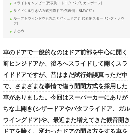
スライドキャノピー(代表例：トヨタ パブリカスポーツ)
サイドシル引き込み式昇降ドア(代表例：BMW Z1)
ルーフもウィンドウも丸ごと浮く…ドア？(代表例スターリング・ノヴ
ァ)
まとめ
車のドアで一般的なのはドア前部を中心に開く
前ヒンジドアか、後ろへスライドして開くスラ
イドドアですが、昔はまだ試行錯誤真っただ中
で、さまざまな事情で違う開閉方式を採用した
車がありました。今回はスーパーカーにありが
ちな上開き(シザードアやバタフライドア、ガル
ウイングドア)や、最近また増えてきた観音開き
ドアを除く、変わったドアの開き方をする車を