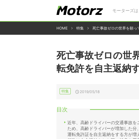
モーターズは
HOME
特集
死亡事故ゼロの世界を願っ
死亡事故ゼロの世
転免許を自主返納
特集
2019/05/18
目次
近年、高齢ドライバーの交通事故を
ため、高齢ドライバーが増加した分
運転免許証を自主返納をする方が増