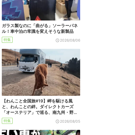
ガラス製なのに「曲がる」ソーラーパネ
ル！車中泊の常識を変えそうな新製品
特集
2026/08/06
【わんこと全国旅#19】岬を駆ける風
と、わんことの絆。ダイレクトカーズ
「オーステリア」で巡る、南九州・野…
特集
2026/08/05