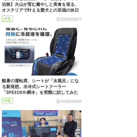
泊旅】火山が育む癒やしと美食を巡る、
オステリアで叶える愛犬との至福の休日
特集
2026/08/07
酷暑の運転席、シートが「水風呂」にな
る新発想。水冷式シートクーラー
「SPEEDER 瞬冷」を実際に試してみた
特集
2026/08/06