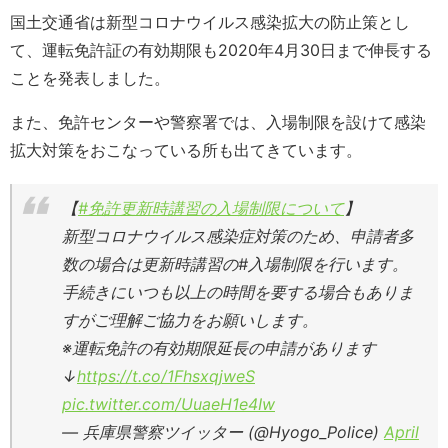
国土交通省は新型コロナウイルス感染拡大の防止策とし
て、運転免許証の有効期限も2020年4月30日まで伸長する
ことを発表しました。
また、免許センターや警察署では、入場制限を設けて感染
拡大対策をおこなっている所も出てきています。
【
#免許更新時講習の入場制限について
】
新型コロナウイルス感染症対策のため、申請者多
数の場合は更新時講習の#入場制限を行います。
手続きにいつも以上の時間を要する場合もありま
すがご理解ご協力をお願いします。
※運転免許の有効期限延長の申請があります
↓
https://t.co/1FhsxqjweS
pic.twitter.com/UuaeH1e4Iw
— 兵庫県警察ツイッター (@Hyogo_Police)
April