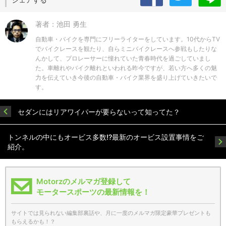
著者：池田 勇生
自動車・バイクを専門にフリーライターをしています。10代からTV
でバイクレースを観たり、自らミニバイクレースへ参戦もしたりな
んかして、プロレーサーに憧れていた青春時代を過ごしていまし
た。車離れやバイク離れといわれる昨今ですが、若い方へ多くの魅
力を伝えていき今後の自動車・バイク業界を盛り上げていきたいで
す。
セダンにはリアワイパーが要らないって知ってた？
トンネルの中にもオービス多数!?最新のオービス設置事情をご
紹介。
Motorzのメルマガ登録して
モータースポーツの最新情報を！
サイトでは見られない編集部裏話や、月に一度のメルマガ限定豪華プレゼントも
もらえるかも！？