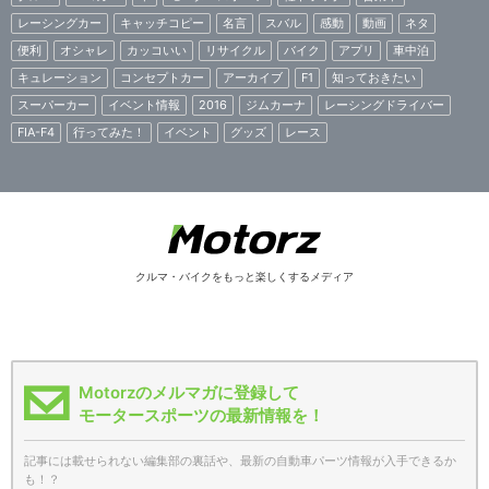
レーシングカー
キャッチコピー
名言
スバル
感動
動画
ネタ
便利
オシャレ
カッコいい
リサイクル
バイク
アプリ
車中泊
キュレーション
コンセプトカー
アーカイブ
F1
知っておきたい
スーパーカー
イベント情報
2016
ジムカーナ
レーシングドライバー
FIA-F4
行ってみた！
イベント
グッズ
レース
クルマ・バイクをもっと楽しくするメディア
Motorzのメルマガに登録して
モータースポーツの最新情報を！
記事には載せられない編集部の裏話や、最新の自動車パーツ情報が入手できるか
も！？