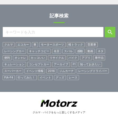
記事検索
クルマ
エコカー
車
モータースポーツ
軽トラック
営業車
レーシングカー
キャッチコピー
名言
スバル
感動
動画
ネタ
便利
オシャレ
カッコいい
リサイクル
バイク
アプリ
車中泊
キュレーション
コンセプトカー
アーカイブ
F1
知っておきたい
スーパーカー
イベント情報
2016
ジムカーナ
レーシングドライバー
FIA-F4
行ってみた！
イベント
グッズ
レース
クルマ・バイクをもっと楽しくするメディア