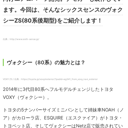
ます。今回は、そんなシックスセンスのヴォク
シーZS(80系後期型)をご紹介します！
出典：http://www.sixth-sense.jp/
ヴォクシー（80系）の魅力とは？
VOXY ZS / 出典：https://toyota.jp/voxy/exterior/?padid=ag341_from_voxy_navi_exterior
2014年に3代目80系へフルモデルチェンジしたトヨタ
VOXY（ヴォクシー）。
トヨタの5ナンバーサイズミニバンとして姉妹車NOAH（ノ
ア）がカローラ店、ESQUIRE（エスクァイア）がトヨタ・
トヨペット店、そしてヴォクシーはNetz店で販売されてい