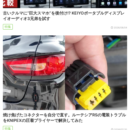
古いクルマに“巨大スマホ”を後付け!? KEIYOポータブルディスプレ
イオーディオ3兄弟を試す
特集
2026/08/04
焼け焦げたコネクターを自分で直す。ルーテシアRSの電装トラブル
をKNIPEXの圧着プライヤーで解決してみた
特集
2026/07/31