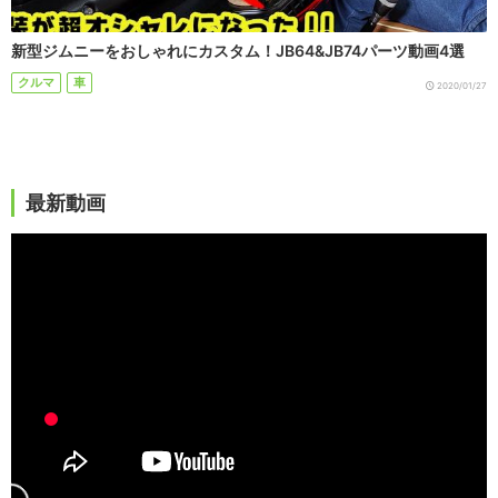
新型ジムニーをおしゃれにカスタム！JB64&JB74パーツ動画4選
クルマ
車
2020/01/27
最新動画