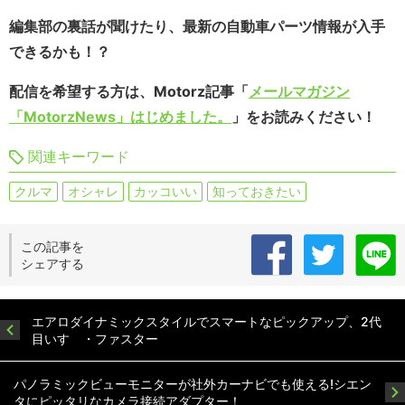
編集部の裏話が聞けたり、最新の自動車パーツ情報が入手
できるかも！？
配信を希望する方は、Motorz記事「
メールマガジン
「MotorzNews」はじめました。
」をお読みください！
関連キーワード
クルマ
オシャレ
カッコいい
知っておきたい
この記事を
シェアする
エアロダイナミックスタイルでスマートなピックアップ、2代
目いすゞ・ファスター
パノラミックビューモニターが社外カーナビでも使える!シエン
タにピッタリなカメラ接続アダプター！