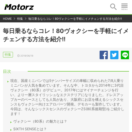
HOME
特集
毎日乗るならコレ！80ヴォクシーを手軽にイメチェンする方法を紹介!!
毎日乗るならコレ！80ヴォクシーを手軽にイメ
チェンする方法を紹介!!
特集
2019/06/18
目次
現在、国産ミニバンでは5ナンバーサイズの車幅に収められた7/8人乗り
ミニバンが人気を集めています。そんな中、トヨタから2014年に3代目
ヴォクシー（80系）がデビュー。2017年にはマイナーチェンジを行
い、より一層スタイリッシュなエクステリアになりました。ドレスアッ
プカーのベースとしても人気があり、大阪府にお店を構えるシックスセ
ンスもヴォクシー向けエアロパーツ開発。デモカーも製作しています。
今回は、そんなシックスセンスのヴォクシーZS(80系後期型)をご紹介し
ます！
ヴォクシー（80系）の魅力とは？
SIXTH SENSEとは？