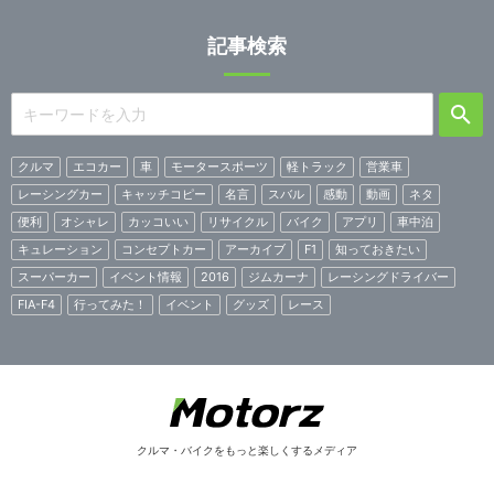
記事検索
クルマ
エコカー
車
モータースポーツ
軽トラック
営業車
レーシングカー
キャッチコピー
名言
スバル
感動
動画
ネタ
便利
オシャレ
カッコいい
リサイクル
バイク
アプリ
車中泊
キュレーション
コンセプトカー
アーカイブ
F1
知っておきたい
スーパーカー
イベント情報
2016
ジムカーナ
レーシングドライバー
FIA-F4
行ってみた！
イベント
グッズ
レース
クルマ・バイクをもっと楽しくするメディア