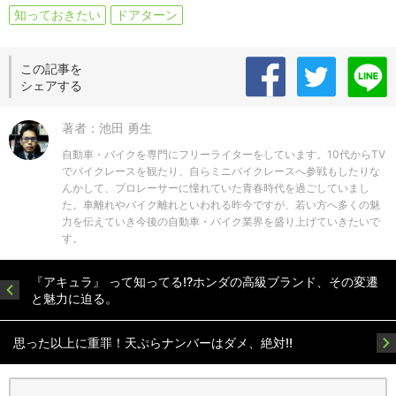
知っておきたい
ドアターン
この記事を
シェアする
著者：池田 勇生
自動車・バイクを専門にフリーライターをしています。10代からTV
でバイクレースを観たり、自らミニバイクレースへ参戦もしたりな
んかして、プロレーサーに憧れていた青春時代を過ごしていまし
た。車離れやバイク離れといわれる昨今ですが、若い方へ多くの魅
力を伝えていき今後の自動車・バイク業界を盛り上げていきたいで
す。
『アキュラ』 って知ってる!?ホンダの高級ブランド、その変遷
と魅力に迫る。
思った以上に重罪！天ぷらナンバーはダメ、絶対!!