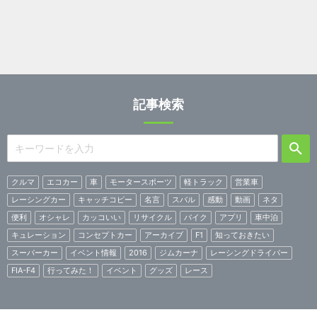
記事検索
クルマ
エコカー
車
モータースポーツ
軽トラック
営業車
レーシングカー
キャッチコピー
名言
スバル
感動
動画
ネタ
便利
オシャレ
カッコいい
リサイクル
バイク
アプリ
車中泊
キュレーション
コンセプトカー
アーカイブ
F1
知っておきたい
スーパーカー
イベント情報
2016
ジムカーナ
レーシングドライバー
FIA-F4
行ってみた！
イベント
グッズ
レース