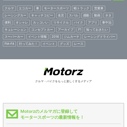
クルマ
エコカー
車
モータースポーツ
軽トラック
営業車
レーシングカー
キャッチコピー
名言
スバル
感動
動画
ネタ
便利
オシャレ
カッコいい
リサイクル
バイク
アプリ
車中泊
キュレーション
コンセプトカー
アーカイブ
F1
知っておきたい
スーパーカー
イベント情報
2016
ジムカーナ
レーシングドライバー
FIA-F4
行ってみた！
イベント
グッズ
レース
クルマ・バイクをもっと楽しくするメディア
Motorzのメルマガに登録して
モータースポーツの最新情報を！