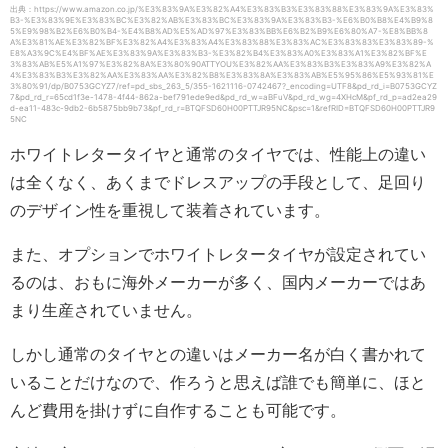
出典：https://www.amazon.co.jp/%E3%83%9A%E3%82%A4%E3%83%B3%E3%83%88%E3%83%9A%E3%83%
B3-%E3%83%9E%E3%83%BC%E3%82%AB%E3%83%BC%E3%83%9A%E3%83%B3-%E6%B0%B8%E4%B9%8
5%E9%98%B2%E6%B0%B4-%E4%B8%AD%E5%AD%97%E3%83%BB%E6%B2%B9%E6%80%A7-%E8%BB%8
A%E3%81%AE%E3%82%BF%E3%82%A4%E3%83%A4%E3%83%88%E3%83%AC%E3%83%83%E3%83%89-%
E8%A3%9C%E4%BF%AE%E3%83%9A%E3%83%B3-%E3%82%B4%E3%83%A0%E3%83%A1%E3%82%BF%E
3%83%AB%E5%A1%97%E3%82%8A%E3%80%90ATTYOU%E3%82%AA%E3%83%B3%E3%83%A9%E3%82%A
4%E3%83%B3%E3%82%AA%E3%83%AA%E3%82%B8%E3%83%8A%E3%83%AB%E5%95%86%E5%93%81%E
3%80%91/dp/B0753GCYZ7/ref=pd_sbs_263_5/355-1621116-0742467?_encoding=UTF8&pd_rd_i=B0753GCYZ
7&pd_rd_r=65cd1f3e-1478-4f44-862a-bef791ede9ed&pd_rd_w=aBFuV&pd_rd_wg=4XHcM&pf_rd_p=ad2ea29
d-ea11-483c-9db2-6b5875bb9b73&pf_rd_r=BTQFSD60H00PTTJR95NC&psc=1&refRID=BTQFSD60H00PTTJR9
5NC
ホワイトレタータイヤと通常のタイヤでは、性能上の違い
は全くなく、あくまでドレスアップの手段として、足回り
のデザイン性を重視して装着されています。
また、オプションでホワイトレタータイヤが設定されてい
るのは、おもに海外メーカーが多く、国内メーカーではあ
まり生産されていません。
しかし通常のタイヤとの違いはメーカー名が白く書かれて
いることだけなので、作ろうと思えば誰でも簡単に、ほと
んど費用を掛けずに自作することも可能です。