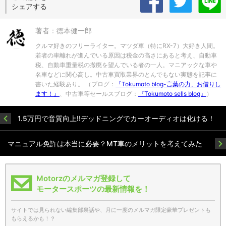
シェアする
著者：徳本健一郎
クルマ好きのフリーライター。マツダ車（特にRX-7）大好き人間。
若者の車離れが進んでいる原因は税金の高さにあると考え、自動車
税、自動車重量税の撤廃を望んでいる者の一人。マニアックな車や
名車などに関心高し。中古車買取業界のとんでもない実態を記事に
書いた経験あり。 （ブログ：
『Tokumoto blog-言葉の力、お借りし
ます！』
、中古車等セールスブログ：
『Tokumoto sells blog』
）
1.5万円で音質向上!!デッドニングでカーオーディオは化ける！
マニュアル免許は本当に必要？MT車のメリットを考えてみた
Motorzのメルマガ登録して
モータースポーツの最新情報を！
サイトでは見られない編集部裏話や、月に一度のメルマガ限定豪華プレゼントも
もらえるかも！？