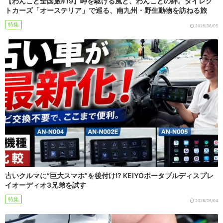
【わんこと全国旅#19】岬を駆ける風と、わんことの絆。ダイレク
トカーズ「オーステリア」で巡る、南九州・野生動物を訪ねる旅
特集
2026/08/05
古いクルマに“巨大スマホ”を後付け!? KEIYOポータブルディスプレ
イオーディオ3兄弟を試す
特集
2026/08/04