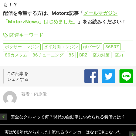
も！？
配信を希望する方は、Motorz記事「
メールマガジン
「MotorzNews」はじめました。
」をお読みください！
関連キーワード
ボクサーエンジン
水平対向エンジン
gtパーツ
86BRZ
86カスタム
86チューニング
86
BRZ
空力対策
空力
この記事を
シェアする
著者：内原優
安全なクルマって何？現代の自動車に求められる装備とは？
実は'60年代からあった!!流れるウインカーはなぜOKになった