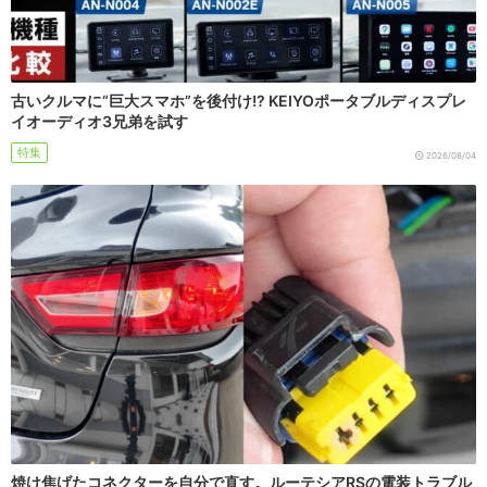
古いクルマに“巨大スマホ”を後付け!? KEIYOポータブルディスプレ
イオーディオ3兄弟を試す
特集
2026/08/04
焼け焦げたコネクターを自分で直す。ルーテシアRSの電装トラブル