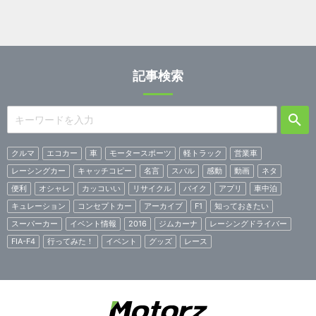
記事検索
クルマ
エコカー
車
モータースポーツ
軽トラック
営業車
レーシングカー
キャッチコピー
名言
スバル
感動
動画
ネタ
便利
オシャレ
カッコいい
リサイクル
バイク
アプリ
車中泊
キュレーション
コンセプトカー
アーカイブ
F1
知っておきたい
スーパーカー
イベント情報
2016
ジムカーナ
レーシングドライバー
FIA-F4
行ってみた！
イベント
グッズ
レース