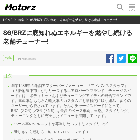
HOME
特集
86/BRZに底知れぬエネルギーを燃やし続ける老舗チューナー!
86/BRZに底知れぬエネルギーを燃やし続ける
老舗チューナー!
特集
2019/08/03
目次
創業1986年の老舗アフターパーツメーカー、『アドバンススタッフ』
（大阪府豊中市）がリリースするエアロパーツブランド『チャージスピ
ード』は、ボディキットおよびチューニングアイテムの総合ブランドで
す。国産車はもちろん輸入車のカスタムにも積極的に取り組み、多くの
ユーザーから愛されています。そんなチャージスピードにとって、
BRZ（ZC6）／86（ZN6）は最高のベース車両。当然、スタイリング、
チューニングともに充実したメニューを展開しています。
ベース車のシルエットを尊重したホットなスタイリング
新しさすら感じる、迫力のフロントフェイス
レーシングカーさながらのカーボンボンネット