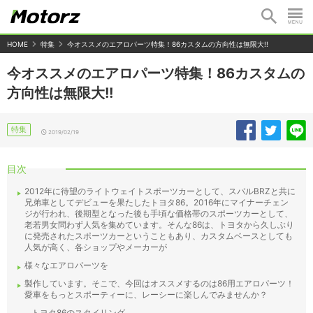
HOME
特集
今オススメのエアロパーツ特集！86カスタムの方向性は無限大!!
今オススメのエアロパーツ特集！86カスタムの
方向性は無限大!!
特集
2019/02/19
目次
2012年に待望のライトウェイトスポーツカーとして、スバルBRZと共に
兄弟車としてデビューを果たしたトヨタ86。2016年にマイナーチェン
ジが行われ、後期型となった後も手頃な価格帯のスポーツカーとして、
老若男女問わず人気を集めています。そんな86は、トヨタから久しぶり
に発売されたスポーツカーということもあり、カスタムベースとしても
人気が高く、各ショップやメーカーが
様々なエアロパーツを
製作しています。そこで、今回はオススメするのは86用エアロパーツ！
愛車をもっとスポーティーに、レーシーに楽しんでみませんか？
トヨタ86のスタイリング