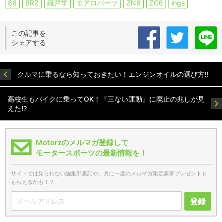
86
BRZ
織戸学
エアロパーツ
ZN6
ZC6
ings
この記事を
シェアする
クルマに乗るなら知っておきたい！エンジンオイルの選び方!!
高校生もバイクに乗ってOK！『三ない運動』に廃止の兆しが見
えた!?
Motorzのメルマガ登録して
モータースポーツの最新情報を！
サイトでは見られない編集部裏話や、月に一度のメルマガ限定豪華プレゼントも
もらえるかも！？
登録