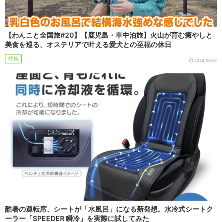
【わんこと全国旅#20】【鹿児島・車中泊旅】火山が育む癒やしと
美食を巡る、オステリアで叶える愛犬との至福の休日
特集
2026/08/07
酷暑の運転席、シートが「水風呂」になる新発想。水冷式シートク
ーラー「SPEEDER 瞬冷」を実際に試してみた