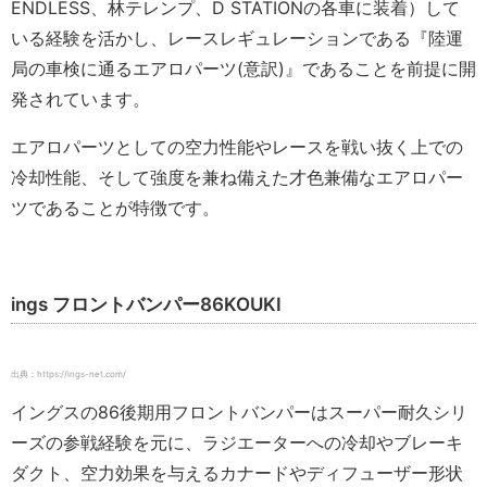
ENDLESS、林テレンプ、D STATIONの各車に装着）して
いる経験を活かし、レースレギュレーションである『陸運
局の車検に通るエアロパーツ(意訳)』であることを前提に開
発されています。
エアロパーツとしての空力性能やレースを戦い抜く上での
冷却性能、そして強度を兼ね備えた才色兼備なエアロパー
ツであることが特徴です。
ings フロントバンパー86KOUKI
出典：https://ings-net.com/
イングスの86後期用フロントバンパーはスーパー耐久シリ
ーズの参戦経験を元に、ラジエーターへの冷却やブレーキ
ダクト、空力効果を与えるカナードやディフューザー形状