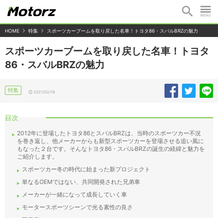
HOME
特集
スポーツカーブームを取り戻した名車！トヨタ86・スバルBRZの魅力
スポーツカーブームを取り戻した名車！トヨタ
86・スバルBRZの魅力
特集
2021/02/18
目次
2012年に登場したトヨタ86とスバルBRZは、当時のスポーツカー不況
を巻き返し、他メーカーからも新型スポーツカーを登場させる追い風に
もなった２台です。そんなトヨタ86・スバルBRZの誕生の経緯と魅力を
ご紹介します。
スポーツカー冬の時代に始まった新プロジェクト
単なるOEMではない、共同開発された兄弟車
メーカーが一緒になって成長していく車
モータースポーツシーンで光る素性の良さ