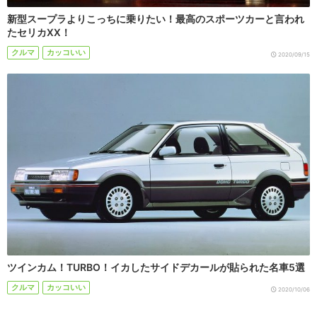
新型スープラよりこっちに乗りたい！最高のスポーツカーと言われ
たセリカXX！
クルマ
カッコいい
2020/09/15
ツインカム！TURBO！イカしたサイドデカールが貼られた名車5選
クルマ
カッコいい
2020/10/06