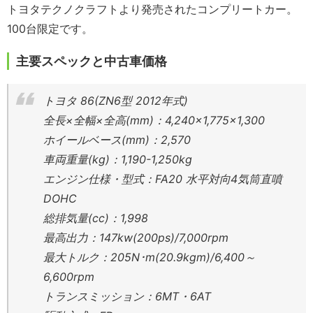
トヨタテクノクラフトより発売されたコンプリートカー。
100台限定です。
主要スペックと中古車価格
トヨタ 86(ZN6型 2012年式)
全長×全幅×全高(mm)：4,240×1,775×1,300
ホイールベース(mm)：2,570
車両重量(kg)：1,190-1,250kg
エンジン仕様・型式：FA20 水平対向4気筒直噴
DOHC
総排気量(cc)：1,998
最高出力：147kw(200ps)/7,000rpm
最大トルク：205N･m(20.9kgm)/6,400～
6,600rpm
トランスミッション：6MT・6AT