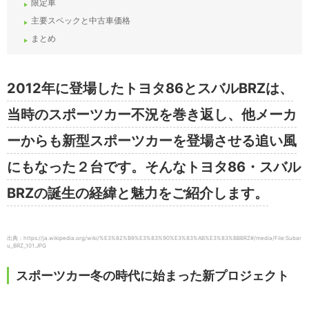
限定車
主要スペックと中古車価格
まとめ
2012年に登場したトヨタ86とスバルBRZは、
当時のスポーツカー不況を巻き返し、他メーカ
ーからも新型スポーツカーを登場させる追い風
にもなった２台です。そんなトヨタ86・スバル
BRZの誕生の経緯と魅力をご紹介します。
出典：https://ja.wikipedia.org/wiki/%E3%82%B9%E3%83%90%E3%83%AB%E3%83%BBBRZ#/media/File:Subar
u_BRZ_101.JPG
スポーツカー冬の時代に始まった新プロジェクト