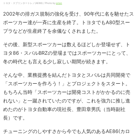
トヨタ・スプリンタートレノ(AE86) / Photo by
orion
2002年の排ガス規制の強化を受け、90年代に名を馳せたス
ポーツカー達が一斉に生産を終了。トヨタでもA80型スー
プラなどが生産終了を余儀なくされました。
その後、新型スポーツカーは数えるほどしか登場せず、ト
ヨタ86・スバルBRZの登場まではスポーツカーにとって、
冬の時代とも言える少し寂しい期間が続きます。
そんな中、業務提携を結んだトヨタとスバルは共同開発で
「スポーツカーを作ろう！」とプロジェクトをスタート。
もちろん当時「スポーツカーは開発コストがかかるのに売
れない」と一蹴されていたのですが、これを強力に推し進
めたのがトヨタ自動車の現社長、豊田章男氏（当時副社
長）です。
チューニングのしやすさから今でも人気のあるAE86(カロ