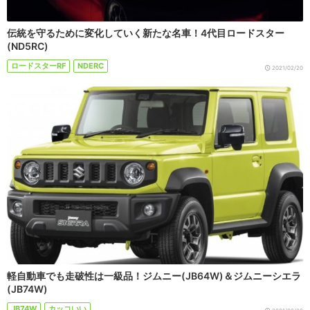
伝統を守るために変化していく新たな名車！4代目ロードスター
(ND5RC)
ロードスターRF
NDERC
2021/02/20
軽自動車でも走破性は一級品！ジムニー(JB64W)＆ジムニーシエラ
(JB74W)
JB74W
カッコいい