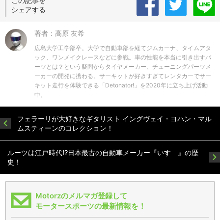
この記事を
シェアする
著者：高原 友希
広島大学工学部卒。大学で自動車部を経てジムカーナ、タイムアタ
ック、ワンメイクレースなどに参戦。車の性能を本当に引き出すパ
ーツとは？という疑問からタイヤメーカー、チューニングパーツメ
ーカーの開発に携わる。サーキットが好きすぎてレンタカーでサー
キット走行を体験できる「Detonator!」を2020年に立ち上げ活動
中。
フェラーリが大好きなギタリスト イングヴェイ・ヨハン・マル
ムスティーンのコレクション！
ルーツは江戸時代!?日本最古の自動車メーカー『いすゞ』の歴
史！
Motorzのメルマガ登録して
モータースポーツの最新情報を！