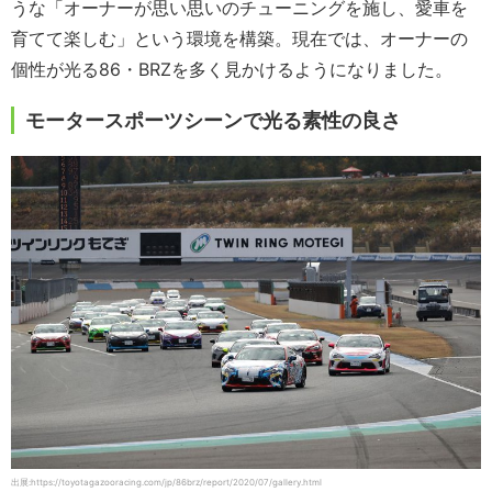
うな「オーナーが思い思いのチューニングを施し、愛車を
育てて楽しむ」という環境を構築。現在では、オーナーの
個性が光る86・BRZを多く見かけるようになりました。
モータースポーツシーンで光る素性の良さ
出展:https://toyotagazooracing.com/jp/86brz/report/2020/07/gallery.html