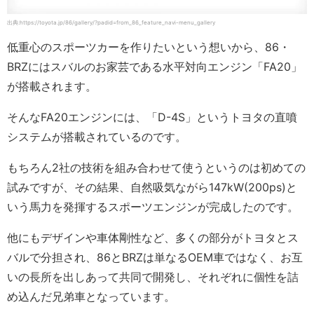
出典:https://toyota.jp/86/gallery/?padid=from_86_feature_navi-menu_gallery
低重心のスポーツカーを作りたいという想いから、86・
BRZにはスバルのお家芸である水平対向エンジン「FA20」
が搭載されます。
そんなFA20エンジンには、「D-4S」というトヨタの直噴
システムが搭載されているのです。
もちろん2社の技術を組み合わせて使うというのは初めての
試みですが、その結果、自然吸気ながら147kW(200ps)と
いう馬力を発揮するスポーツエンジンが完成したのです。
他にもデザインや車体剛性など、多くの部分がトヨタとス
バルで分担され、86とBRZは単なるOEM車ではなく、お互
いの長所を出しあって共同で開発し、それぞれに個性を詰
め込んだ兄弟車となっています。