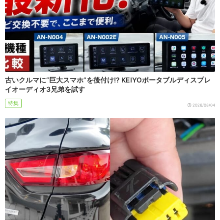
古いクルマに“巨大スマホ”を後付け!? KEIYOポータブルディスプレ
イオーディオ3兄弟を試す
特集
2026/08/04