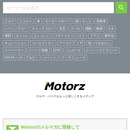
クルマ
エコカー
車
モータースポーツ
軽トラック
営業車
レーシングカー
キャッチコピー
名言
スバル
感動
動画
ネタ
便利
オシャレ
カッコいい
リサイクル
バイク
アプリ
車中泊
キュレーション
コンセプトカー
アーカイブ
F1
知っておきたい
スーパーカー
イベント情報
2016
ジムカーナ
レーシングドライバー
FIA-F4
行ってみた！
イベント
グッズ
レース
クルマ・バイクをもっと楽しくするメディア
Motorzのメルマガに登録して