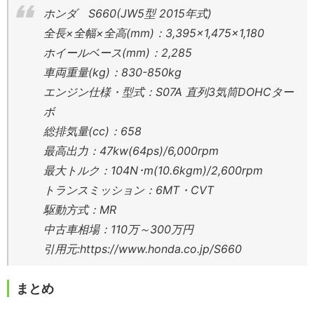
ホンダ S660(JW5型 2015年式)
全長×全幅×全高(mm)：3,395×1,475×1,180
ホイールベース(mm)：2,285
車両重量(kg)：830-850kg
エンジン仕様・型式：S07A 直列3気筒DOHCター
ボ
総排気量(cc)：658
最高出力：47kw(64ps)/6,000rpm
最大トルク：104N･m(10.6kgm)/2,600rpm
トランスミッション：6MT・CVT
駆動方式：MR
中古車相場：110万～300万円
引用元:https://www.honda.co.jp/S660
まとめ