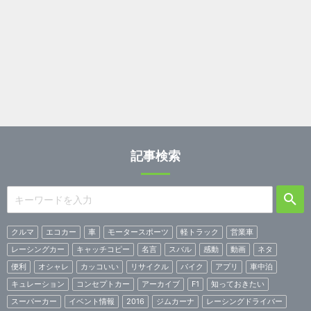
記事検索
クルマ
エコカー
車
モータースポーツ
軽トラック
営業車
レーシングカー
キャッチコピー
名言
スバル
感動
動画
ネタ
便利
オシャレ
カッコいい
リサイクル
バイク
アプリ
車中泊
キュレーション
コンセプトカー
アーカイブ
F1
知っておきたい
スーパーカー
イベント情報
2016
ジムカーナ
レーシングドライバー