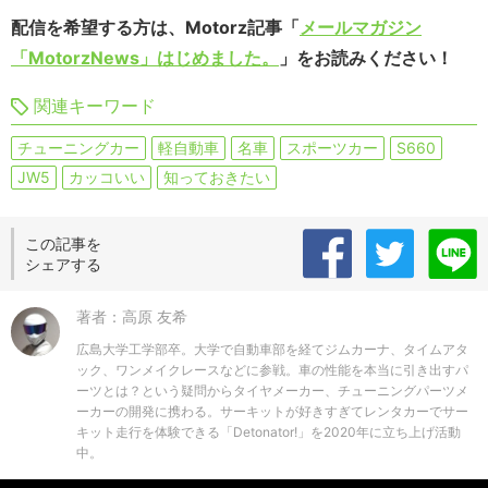
配信を希望する方は、Motorz記事「
メールマガジン
「MotorzNews」はじめました。
」をお読みください！
関連キーワード
チューニングカー
軽自動車
名車
スポーツカー
S660
JW5
カッコいい
知っておきたい
この記事を
シェアする
著者：高原 友希
広島大学工学部卒。大学で自動車部を経てジムカーナ、タイムアタ
ック、ワンメイクレースなどに参戦。車の性能を本当に引き出すパ
ーツとは？という疑問からタイヤメーカー、チューニングパーツメ
ーカーの開発に携わる。サーキットが好きすぎてレンタカーでサー
キット走行を体験できる「Detonator!」を2020年に立ち上げ活動
中。