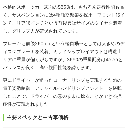
本格的スポーツカー志向のS660は、もちろん走行性能も高
く、サスペンションには4輪独立懸架を採用。フロント15イ
ンチ、リア16インチという前後異径サイズのタイヤを装着
し、グリップ力が確保されています。
ブレーキも前後260mmという軽自動車としては大きめのデ
ィスクブレーキを装着。ミッドシップレイアウトは構造上
リアに重量が偏りがちですが、S660の重量配分は45:55と
バランスが良く、高い旋回性能を誇ります。
更にドライバーが狙ったコーナーリングを実現するための
電子姿勢制御「アジャイルハンドリングアシスト」を搭載
したことで、ドライバーの意のままに操ることができる操
舵性が実現されました。
主要スペックと中古車価格