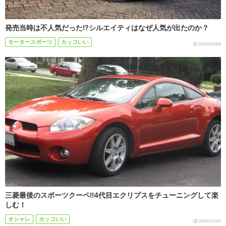
発売当時は不人気だった!?シルエイティはなぜ人気が出たのか？
モータースポーツ
カッコいい
2020/10/05
三菱最後のスポーツクーペ!!4代目エクリプスをチューニングして楽
しむ！
オシャレ
カッコいい
2020/11/20