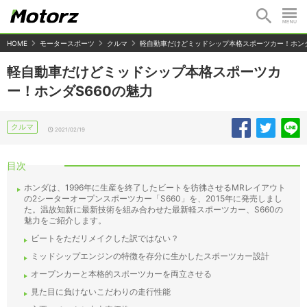
HOME
モータースポーツ
クルマ
軽自動車だけどミッドシップ本格スポーツカー！ホンダ
軽自動車だけどミッドシップ本格スポーツカ
ー！ホンダS660の魅力
クルマ
2021/02/19
目次
ホンダは、1996年に生産を終了したビートを彷彿させるMRレイアウト
の2シーターオープンスポーツカー「S660」を、2015年に発売しまし
た。温故知新に最新技術を組み合わせた最新軽スポーツカー、S660の
魅力をご紹介します。
ビートをただリメイクした訳ではない？
ミッドシップエンジンの特徴を存分に生かしたスポーツカー設計
オープンカーと本格的スポーツカーを両立させる
見た目に負けないこだわりの走行性能