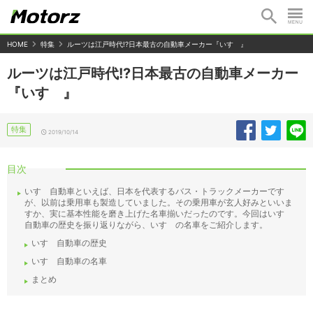
HOME
特集
ルーツは江戸時代!?日本最古の自動車メーカー『いすゞ』
ルーツは江戸時代!?日本最古の自動車メーカー
『いすゞ』
特集
2019/10/14
目次
いすゞ自動車といえば、日本を代表するバス・トラックメーカーです
が、以前は乗用車も製造していました。その乗用車が玄人好みといいま
すか、実に基本性能を磨き上げた名車揃いだったのです。今回はいすゞ
自動車の歴史を振り返りながら、いすゞの名車をご紹介します。
いすゞ自動車の歴史
いすゞ自動車の名車
まとめ