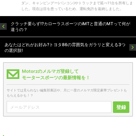
ダン、キャンピングー(バンコン)やトラックまで延べ11台を所有しま
した。現在は目を患っているため、運転免許を返納しました。
クラッチ要らず!?カローラスポーツのiMTと普通のMTって何が
違うの？
あなたはどれがお好み?トヨタ86の雰囲気をガラリと変える3つ
の選択肢!
Motorzのメルマガ登録して
モータースポーツの最新情報を！
サイトでは見られない編集部裏話や、月に一度のメルマガ限定豪華プレゼントも
もらえるかも！？
登録