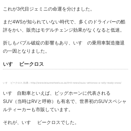
これが3代目ジェミニの命運を分けました。
まだ4WSが知られていない時代で、多くのドライバーの酷
評をかい、販売はモデルチェンジ効果がなくなると低迷。
折しもバブル破綻の影響もあり、いすゞの乗用車製造撤退
の一因となりました。
いすゞ ビークロス
いすゞ ビークロス /出典：http://www.leisurewheels.co.za/4×4-news/isuzu-vehicross-a-rally-ready-cross/
いすゞ自動車といえば、ビッグホーンに代表される
SUV（当時はRVと呼称）も有名で、世界初のSUVスペシャ
ルティーカーも市販しています。
それが、いすゞ ビークロスでした。