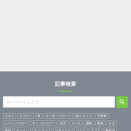
記事検索
クルマ
エコカー
車
モータースポーツ
軽トラック
営業車
レーシングカー
キャッチコピー
名言
スバル
感動
動画
ネタ
便利
オシャレ
カッコいい
リサイクル
バイク
アプリ
車中泊