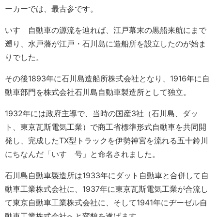
ーカーでは、最古参です。
いすゞ自動車の源流を辿れば、江戸幕末の黒船来航にまで
遡り、水戸藩が江戸・石川島に造船所を設立したのが始ま
りでした。
その後1893年に石川島造船所株式会社となり、1916年に自
動車部門を株式会社石川島自動車製造所として独立。
1932年には政府主導で、当時の国産3社（石川島、ダッ
ト、東京瓦斯電気工業）で商工省標準形式自動車を共同開
発し、完成したTX型トラックを伊勢神宮を流れる五十鈴川
にちなんだ「いすゞ号」と命名されました。
石川島自動車製造所は1933年にダット自動車と合併して自
動車工業株式会社に、1937年に東京瓦斯電気工業が合流し
て東京自動車工業株式会社に、そして1941年にヂーゼル自
動車工業株式会社へと変貌を遂げます。