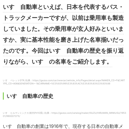
いすゞ自動車といえば、日本を代表するバス・
トラックメーカーですが、以前は乗用車も製造
していました。その乗用車が玄人好みといいま
すか、実に基本性能を磨き上げた名車揃いだっ
たのです。今回はいすゞ自動車の歴史を振り返
りながら、いすゞの名車をご紹介します。
いすゞ ベレットGTR /出典：https://gazoo.com/car/newcar/vehicle_info/Pages/detail.aspx?MAKER_CD=F&CART
YPE_CD=A06&GENERATION=-1&CARNAME=%E3%83%99%E3%83%AC%E3%83%83%E3%83%88
いすゞ自動車の歴史
いすゞ ヒルマンミンクス(初代PH10系) /出典：https://gazoo.com/catalog/maker/ISUZU/HIRUMAN_MINKUSU/1953
01/990007075/
いすゞ自動車の創業は1916年で、現存する日本の自動車メ