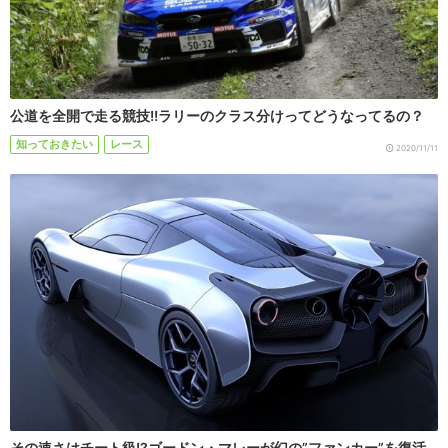
公道を全開で走る競技!!ラリーのクラス分けってどうなってるの？
知っておきたい
レース
2020/11/11
その速さはチート級!?ゴードン・マレーが幻の”ファンカー”を復活