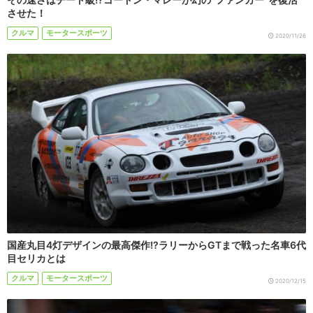
させた！
クルマ
モータースポーツ
2020/11/26
国産丸目4灯デザインの最高傑作!?ラリーからGTまで戦った名車6代
目セリカとは
クルマ
モータースポーツ
2020/12/15