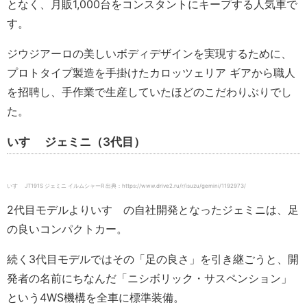
となく、月販1,000台をコンスタントにキープする人気車で
す。
ジウジアーロの美しいボディデザインを実現するために、
プロトタイプ製造を手掛けたカロッツェリア ギアから職人
を招聘し、手作業で生産していたほどのこだわりぶりでし
た。
いすゞ ジェミニ（3代目）
いすゞ JT191S ジェミニ イルムシャーR 出典：https://www.drive2.ru/r/isuzu/gemini/1192973/
2代目モデルよりいすゞの自社開発となったジェミニは、足
の良いコンパクトカー。
続く3代目モデルではその「足の良さ」を引き継ごうと、開
発者の名前にちなんだ「ニシボリック・サスペンション」
という4WS機構を全車に標準装備。