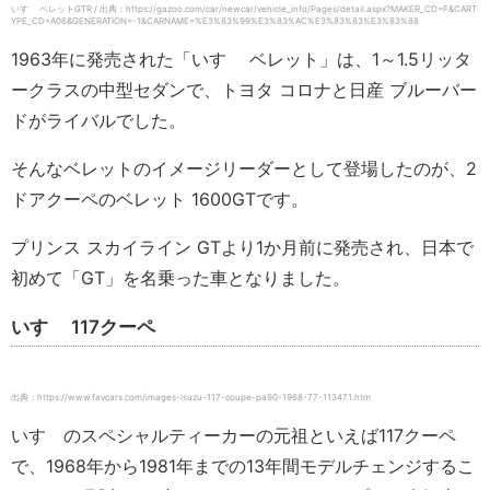
いすゞ ベレットGTR / 出典：https://gazoo.com/car/newcar/vehicle_info/Pages/detail.aspx?MAKER_CD=F&CART
YPE_CD=A06&GENERATION=-1&CARNAME=%E3%83%99%E3%83%AC%E3%83%83%E3%83%88
1963年に発売された「いすゞ ベレット」は、1～1.5リッタ
ークラスの中型セダンで、トヨタ コロナと日産 ブルーバー
ドがライバルでした。
そんなベレットのイメージリーダーとして登場したのが、2
ドアクーペのベレット 1600GTです。
プリンス スカイライン GTより1か月前に発売され、日本で
初めて「GT」を名乗った車となりました。
いすゞ 117クーペ
出典：https://www.favcars.com/images-isuzu-117-coupe-pa90-1968-77-113471.htm
いすゞのスペシャルティーカーの元祖といえば117クーペ
で、1968年から1981年までの13年間モデルチェンジするこ