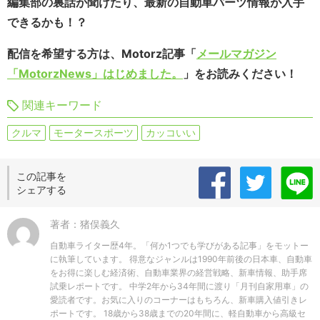
編集部の裏話が聞けたり、最新の自動車パーツ情報が入手
できるかも！？
配信を希望する方は、Motorz記事「
メールマガジン
「MotorzNews」はじめました。
」をお読みください！
関連キーワード
クルマ
モータースポーツ
カッコいい
この記事を
シェアする
著者：猪俣義久
自動車ライター歴4年。「何か1つでも学びがある記事」をモットー
に執筆しています。 得意なジャンルは1990年前後の日本車、自動車
をお得に楽しむ経済術、自動車業界の経営戦略、新車情報、助手席
試乗レポートです。 中学2年から34年間に渡り「月刊自家用車」の
愛読者です。お気に入りのコーナーはもちろん、新車購入値引きレ
ポートです。 18歳から38歳までの20年間に、軽自動車から高級セ