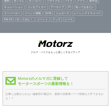
便利
オシャレ
カッコいい
リサイクル
バイク
アプリ
車中泊
キュレーション
コンセプトカー
アーカイブ
F1
知っておきたい
スーパーカー
イベント情報
2016
ジムカーナ
レーシングドライバー
FIA-F4
行ってみた！
イベント
グッズ
レース
クルマ・バイクをもっと楽しくするメディア
Motorzのメルマガに登録して
モータースポーツの最新情報を！
記事には載せられない編集部の裏話や、最新の自動車パーツ情報が入手できるか
も！？