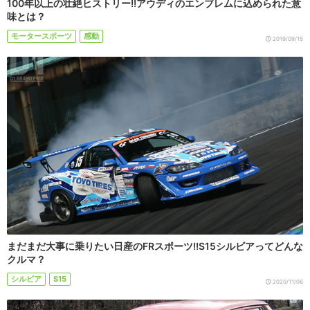
100年以上の壮絶ヒストリー!!アウディのエンブレムに込められた意
味とは？
モータースポーツ
感動
2019/09/15
まだまだ大事に乗りたい日産のFRスポーツ!!S15シルビアってどんな
クルマ？
シルビア
S15
2020/11/06