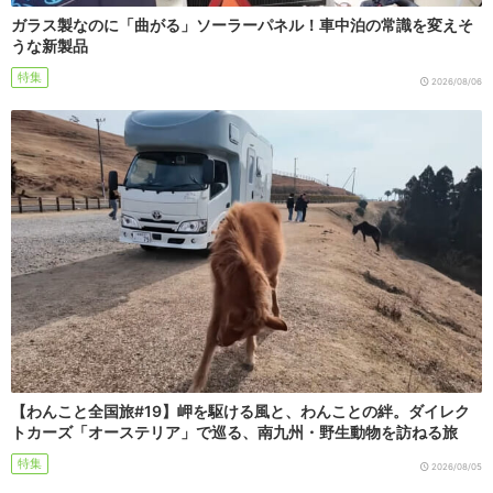
ガラス製なのに「曲がる」ソーラーパネル！車中泊の常識を変えそ
うな新製品
特集
2026/08/06
【わんこと全国旅#19】岬を駆ける風と、わんことの絆。ダイレク
トカーズ「オーステリア」で巡る、南九州・野生動物を訪ねる旅
特集
2026/08/05