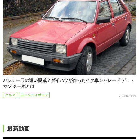
パンテーラの遠い親戚？ダイハツが作ったイタ車シャレード デ・ト
マソ ターボとは
クルマ
モータースポーツ
2020/11/09
最新動画