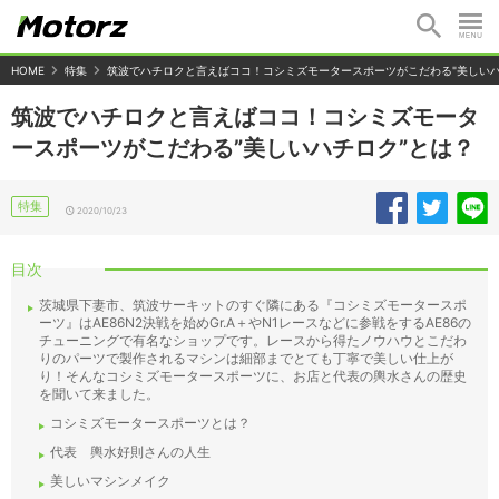
HOME
特集
筑波でハチロクと言えばココ！コシミズモータースポーツがこだわる"美しいハ
筑波でハチロクと言えばココ！コシミズモータ
ースポーツがこだわる”美しいハチロク”とは？
特集
2020/10/23
目次
茨城県下妻市、筑波サーキットのすぐ隣にある『コシミズモータースポ
ーツ』はAE86N2決戦を始めGr.A＋やN1レースなどに参戦をするAE86の
チューニングで有名なショップです。レースから得たノウハウとこだわ
りのパーツで製作されるマシンは細部までとても丁寧で美しい仕上が
り！そんなコシミズモータースポーツに、お店と代表の輿水さんの歴史
を聞いて来ました。
コシミズモータースポーツとは？
代表 輿水好則さんの人生
美しいマシンメイク