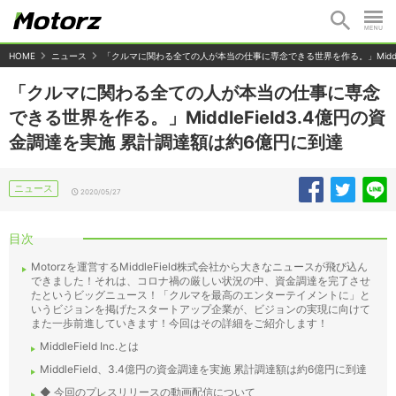
HOME
ニュース
「クルマに関わる全ての人が本当の仕事に専念できる世界を作る。」Middle
「クルマに関わる全ての人が本当の仕事に専念
できる世界を作る。」MiddleField3.4億円の資
金調達を実施 累計調達額は約6億円に到達
ニュース
2020/05/27
目次
Motorzを運営するMiddleField株式会社から大きなニュースが飛び込ん
できました！それは、コロナ禍の厳しい状況の中、資金調達を完了させ
たというビッグニュース！「クルマを最高のエンターテイメントに」と
いうビジョンを掲げたスタートアップ企業が、ビジョンの実現に向けて
また一歩前進していきます！今回はその詳細をご紹介します！
MiddleField Inc.とは
MiddleField、3.4億円の資金調達を実施 累計調達額は約6億円に到達
◆ 今回のプレスリリースの動画配信について