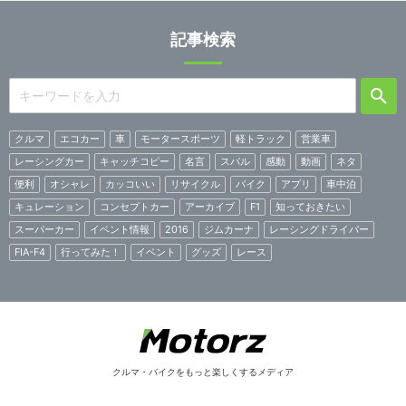
記事検索
クルマ
エコカー
車
モータースポーツ
軽トラック
営業車
レーシングカー
キャッチコピー
名言
スバル
感動
動画
ネタ
便利
オシャレ
カッコいい
リサイクル
バイク
アプリ
車中泊
キュレーション
コンセプトカー
アーカイブ
F1
知っておきたい
スーパーカー
イベント情報
2016
ジムカーナ
レーシングドライバー
FIA-F4
行ってみた！
イベント
グッズ
レース
クルマ・バイクをもっと楽しくするメディア