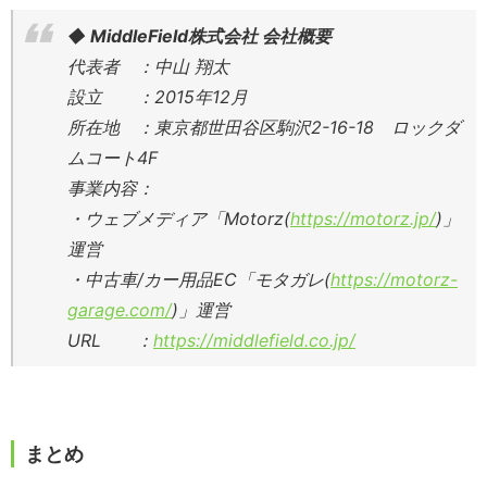
◆ MiddleField株式会社 会社概要
代表者 ：中山 翔太
設立 ：2015年12月
所在地 ：東京都世田谷区駒沢2-16-18 ロックダ
ムコート4F
事業内容：
・ウェブメディア「Motorz(
https://motorz.jp/
)」
運営
・中古車/カー用品EC「モタガレ(
https://motorz-
garage.com/
)」運営
URL ：
https://middlefield.co.jp/
まとめ