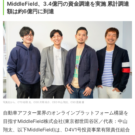
MiddleField、3.4億円の資金調達を実施 累計調達
額は約6億円に到達
写真左から、CTO 杉田 允、COO 片岡 伶介、CEO 中山 翔太、CSO 恩蔵 優
自動車アフター業界のオンラインプラットフォーム構築を
目指すMiddleField株式会社(東京都世田谷区／代表：中山
翔太、以下MiddleField)は、D4V1号投資事業有限責任組合