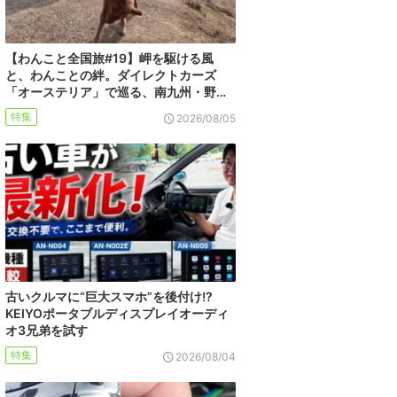
【わんこと全国旅#19】岬を駆ける風
と、わんことの絆。ダイレクトカーズ
「オーステリア」で巡る、南九州・野…
特集
2026/08/05
古いクルマに“巨大スマホ”を後付け!?
KEIYOポータブルディスプレイオーディ
オ3兄弟を試す
特集
2026/08/04