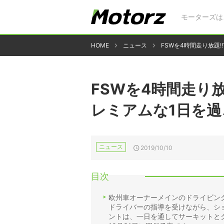
モーターズは
HOME
ニュース
FSWを4時間走り放題!!
FSWを4時間走り放題
レミアムな1日を過
ニュース
2019/10/10
目次
欧州車オーナーメインのドライビングレ
ドライバーの指導を受けながら、シ
ントは、一日を通してサーキットとク