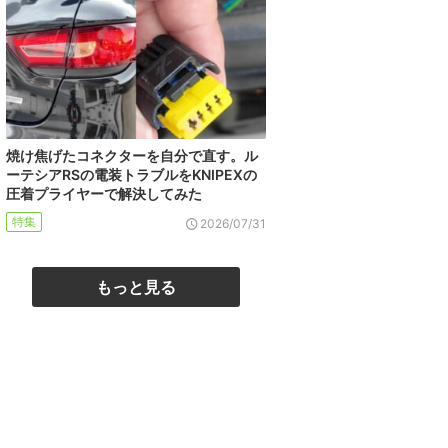
焼け焦げたコネクターを自分で直す。ル
ーテシアRSの電装トラブルをKNIPEXの
圧着プライヤーで解決してみた
特集
2026/07/31
もっと見る