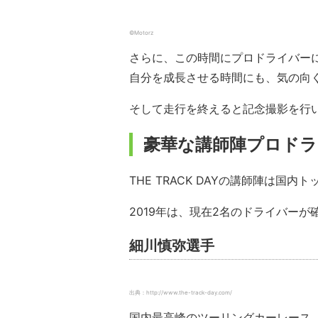
©Motorz
さらに、この時間にプロドライバー
自分を成長させる時間にも、気の向
そして走行を終えると記念撮影を行
豪華な講師陣プロドラ
THE TRACK DAYの講師陣は国
2019年は、現在2名のドライバーが
細川慎弥選手
出典：http://www.the-track-day.com/
国内最高峰のツーリングカーレース、S