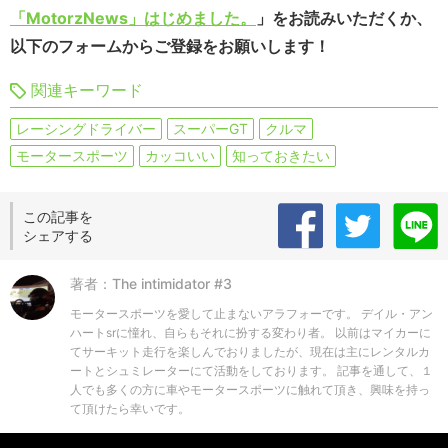
「MotorzNews」はじめました。
」をお読みいただくか、
以下のフォームからご登録をお願いします！
関連キーワード
レーシングドライバー
スーパーGT
クルマ
モータースポーツ
カッコいい
知っておきたい
この記事を
シェアする
著者：The intimidator #3
モータースポーツを愛して止まないアラフォーです。 デイル・アン
ハートsrに憧れ、自らもそれに扮する変わり者。 以前はマイカーに
てサーキット走行を楽しんでおりましたが、現在は主にレンタルカ
ートとシュミレーターにて活動をしております。 記事を通して、１
人でも多くの方に車やモータースポーツに触れて頂き、興味を持っ
て頂けたら幸いです。