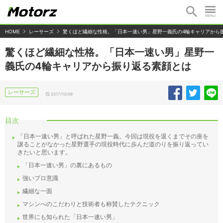
HOME
レーサーズ
驚くほど繊細な性格。「日本一速い男」星野一義氏の4輪キャリアから
驚くほど繊細な性格。「日本一速い男」星野一
義氏の4輪キャリアから振り返る素顔とは
レーサーズ
2017/10/09
目次
「日本一速い男」と呼ばれた星野一義。今回は現役を退くまでその座を
譲ることがなかった星野選手の現役時代に歩んだ道のりを振り返ってい
きたいと思います。
「日本一速い男」の裏にあるもの
強いプロ意識
繊細な一面
マシンへのこだわりと技術者も称賛したテクニック
世界にも知られた「日本一速い男」