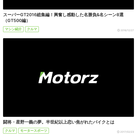
スーパーGT2016総集編！興奮し感動した名勝負&名シーン8選
（GT500編）
マシン紹介
クルマ
2016/12/27
闘将・星野一義の夢。半世紀以上恋い焦がれたバイクとは
クルマ
モータースポーツ
2017/02/23