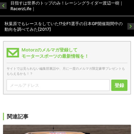
目指すは世界のトップのみ！レーシングライダー渡辺一樹｜
RacerzLife｜
秋葉原でもレースをしていた!?全F1選手の日本GP開催期間中の
動向を調べてみた[2017]
Motorzのメルマガ登録して
モータースポーツの最新情報を！
サイトでは見られない編集部裏話や、月に一度のメルマガ限定豪華プレゼントも
もらえるかも！？
登録
関連記事