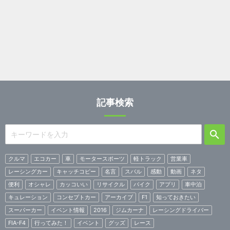
記事検索
クルマ
エコカー
車
モータースポーツ
軽トラック
営業車
レーシングカー
キャッチコピー
名言
スバル
感動
動画
ネタ
便利
オシャレ
カッコいい
リサイクル
バイク
アプリ
車中泊
キュレーション
コンセプトカー
アーカイブ
F1
知っておきたい
スーパーカー
イベント情報
2016
ジムカーナ
レーシングドライバー
FIA-F4
行ってみた！
イベント
グッズ
レース