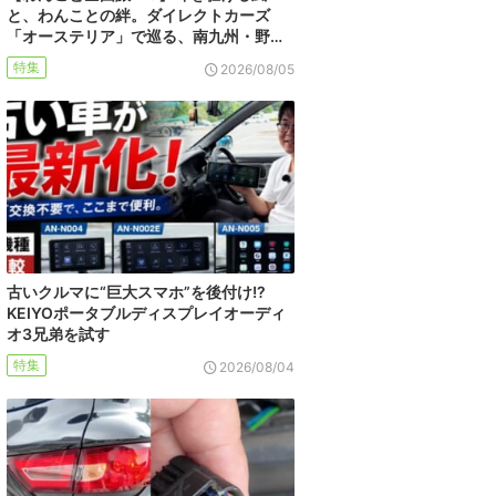
と、わんことの絆。ダイレクトカーズ
「オーステリア」で巡る、南九州・野…
特集
2026/08/05
古いクルマに“巨大スマホ”を後付け!?
KEIYOポータブルディスプレイオーディ
オ3兄弟を試す
特集
2026/08/04