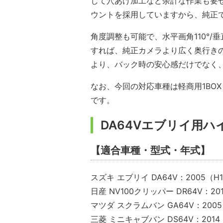
して穴あけ加工など余計な作業も要
ウントを採用していますから、純正
角度調整も可能で、水平画角110°/
すれば、純正カメラより広く奥行き
より、バック時の安心感だけでなく
なお、今回の対応車種は軽商用1BOX
です。
DA64Vエブリイ用
【適合車種・型式・年式】
スズキ エブリイ DA64V：2005（H17
日産 NV100クリッパー DR64V：201
マツダ スクラムバン GA64V：2005（
三菱 ミニキャブバン DS64V：2014（