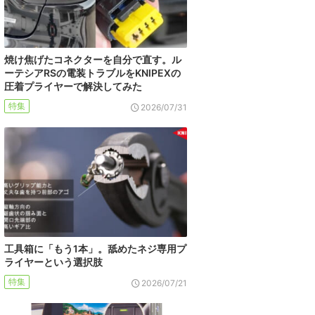
焼け焦げたコネクターを自分で直す。ル
ーテシアRSの電装トラブルをKNIPEXの
圧着プライヤーで解決してみた
特集
2026/07/31
工具箱に「もう1本」。舐めたネジ専用プ
ライヤーという選択肢
特集
2026/07/21