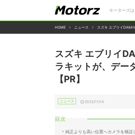
モーターズは
HOME
ニュース
スズキ エブリイDA6
スズキ エブリイD
ラキットが、デー
【PR】
ニュース
2023/11/14
目次
純正よりも高い位置へカメラを移設