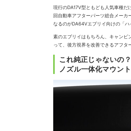
現行のDA17V型ともども人気車種
回自動車アフターパーツ総合メーカ
なるのがDA64Vエブリイ向けの「
素のエブリイはもちろん、キャンビ
って、後方視界を改善できるアフタ
これ純正じゃないの
ノズル一体化マウン