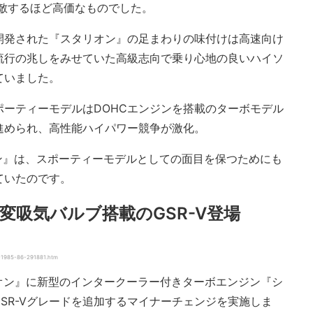
敵するほど高価なものでした。
開発された『スタリオン』の足まわりの味付けは高速向け
流行の兆しをみせていた高級志向で乗り心地の良いハイソ
ていました。
ーティーモデルはDOHCエンジンを搭載のターボモデル
進められ、高性能ハイパワー競争が激化。
ン』は、スポーティーモデルとしての面目を保つためにも
ていたのです。
変吸気バルブ搭載のGSR-V登場
x-1985-86-291881.htm
リオン』に新型のインタークーラー付きターボエンジン『シ
GSR-Vグレードを追加するマイナーチェンジを実施しま