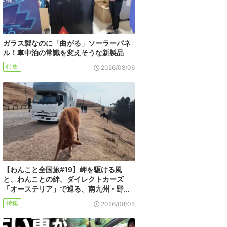
ガラス製なのに「曲がる」ソーラーパネ
ル！車中泊の常識を変えそうな新製品
特集
2026/08/06
【わんこと全国旅#19】岬を駆ける風
と、わんことの絆。ダイレクトカーズ
「オーステリア」で巡る、南九州・野…
特集
2026/08/05