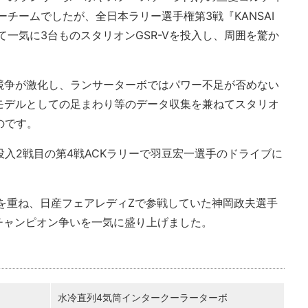
チームでしたが、全日本ラリー選手権第3戦『KANSAI
って一気に3台ものスタリオンGSR-Vを投入し、周囲を驚か
競争が激化し、ランサーターボではパワー不足が否めない
モデルとしての足まわり等のデータ収集を兼ねてスタリオ
のです。
投入2戦目の第4戦ACKラリーで羽豆宏一選手のドライブに
を重ね、日産フェアレディZで参戦していた神岡政夫選手
チャンピオン争いを一気に盛り上げました。
水冷直列4気筒インタークーラーターボ