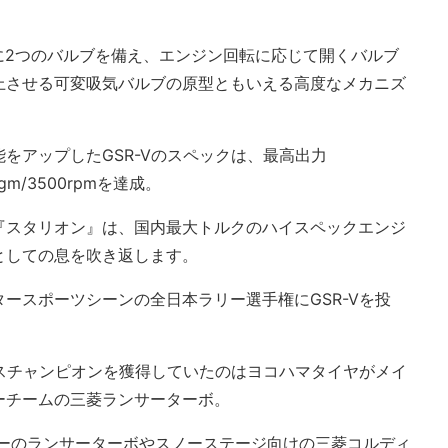
に2つのバルブを備え、エンジン回転に応じて開くバルブ
上させる可変吸気バルブの原型ともいえる高度なメカニズ
をアップしたGSR-Vのスペックは、最高出力
kgm/3500rpmを達成。
『スタリオン』は、国内最大トルクのハイスペックエンジ
としての息を吹き返します。
ースポーツシーンの全日本ラリー選手権にGSR-Vを投
ラスチャンピオンを獲得していたのはヨコハマタイヤがメイ
ーチームの三菱ランサーターボ。
ダーのランサーターボやスノーステージ向けの三菱コルディ