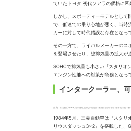
ていたトヨタ 初代ソアラの価格に匹
しかし、スポーティーモデルとして
で、低速での乗り心地が悪く、当時
カーに対して時代錯誤な存在となっ
その一方で、ライバルメーカーのスポ
を登場させたり、総排気量の拡大が
SOHCで排気量も小さい『スタリオ
エンジン性能への対策が急務となっ
インタークーラー、可
出典：https://www.favcars.com/images-mitsubishi-starion-turbo-e
1984年5月、三菱自動車は『スタ
リウスダッシュ3×2』を搭載した、