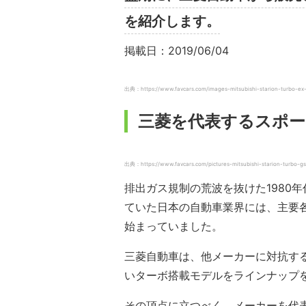
を紹介します。
掲載日：2019/06/04
出典：https://www.favcars.com/images-mitsubishi-starion-turbo-e
三菱を代表するスポー
出典：https://www.favcars.com/pictures-mitsubishi-starion-turbo-g
排出ガス規制の荒波を抜けた1980
ていた日本の自動車業界には、主要
始まっていました。
三菱自動車は、他メーカーに対抗する
いターボ搭載モデルをラインナップ
その頂点に立つべく、メーカーを代