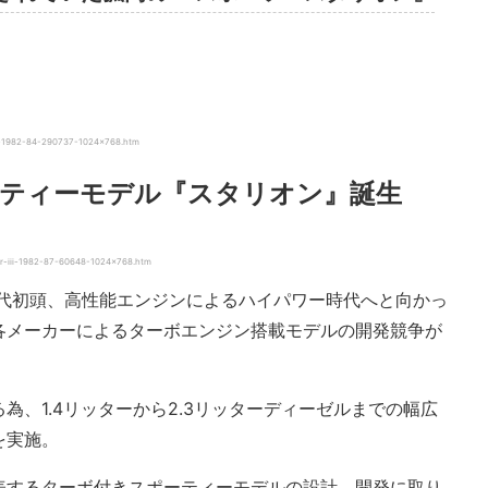
x-1982-84-290737-1024×768.htm
ティーモデル『スタリオン』誕生
sr-iii-1982-87-60648-1024×768.htm
年代初頭、高性能エンジンによるハイパワー時代へと向かっ
各メーカーによるターボエンジン搭載モデルの開発競争が
為、1.4リッターから2.3リッターディーゼルまでの幅広
を実施。
表するターボ付きスポーティーモデルの設計、開発に取り