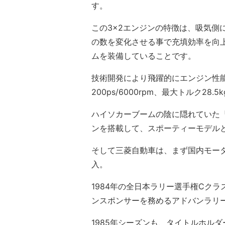
す。
この3×2エンジンの特徴は、吸気側
の数を変化させる事で充填効率を向
ムを装備していることです。
技術開発により飛躍的にエンジン性能
200ps/6000rpm、最大トルク28.5
ハイソカーブームの陰に隠れていた
ンを搭載して、スポーティーモデル
そして三菱自動車は、まず国内モータ
入。
1984年の全日本ラリー選手権Cク
ンスポンサーを務めるアドバンラリ
1985年シーズンも、タイトルホル