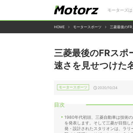
モーターズは
HOME
モータースポーツ
三菱最後のF
三菱最後のFRスポ
速さを見せつけた
モータースポーツ
2020/10/24
目次
1980年代初頭、三菱自動車は技術
を発表します。そして三菱が目指し
発・設計されたスタリオンは、ラリ