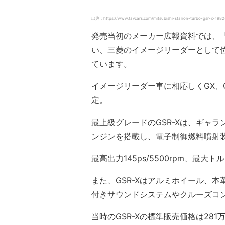
出典：https://www.favcars.com/mitsubishi-starion-turbo-gsr-x-198
発売当初のメーカー広報資料では、
い、三菱のイメージリーダーとして
ています。
イメージリーダー車に相応しくGX、GSR-
定。
最上級グレードのGSR-Xは、ギャ
ンジンを搭載し、電子制御燃料噴射装
最高出力145ps/5500rpm、最大トル
また、GSR-Xはアルミホイール、
付きサウンドシステムやクルーズコ
当時のGSR-Xの標準販売価格は2