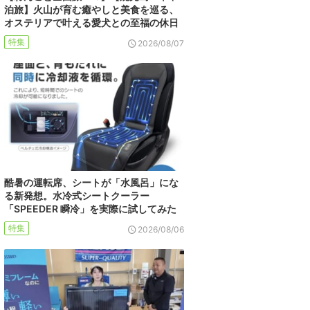
泊旅】火山が育む癒やしと美食を巡る、
オステリアで叶える愛犬との至福の休日
特集
2026/08/07
酷暑の運転席、シートが「水風呂」にな
る新発想。水冷式シートクーラー
「SPEEDER 瞬冷」を実際に試してみた
特集
2026/08/06