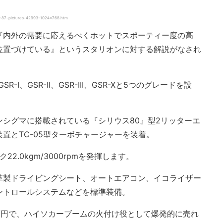
2-87-pictures-42993-1024×768.htm
『内外の需要に応えるべくホットでスポーティー度の高
位置づけている』というスタリオンに対する解説がなされ
I、GSR-II、GSR-III、GSR-Xと5つのグレードを設
ランシグマに搭載されている『シリウス80』型2リッターエ
置とTC-05型ターボチャージャーを装着。
ク22.0kgm/3000rpmを発揮します。
本革製ドライビングシート、オートエアコン、イコライザー
ントロールシステムなどを標準装備。
81万円で、ハイソカーブームの火付け役として爆発的に売れ