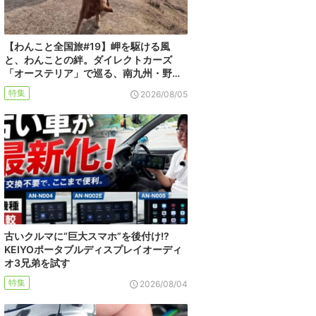
【わんこと全国旅#19】岬を駆ける風
と、わんことの絆。ダイレクトカーズ
「オーステリア」で巡る、南九州・野…
特集
2026/08/05
古いクルマに“巨大スマホ”を後付け!?
KEIYOポータブルディスプレイオーディ
オ3兄弟を試す
特集
2026/08/04