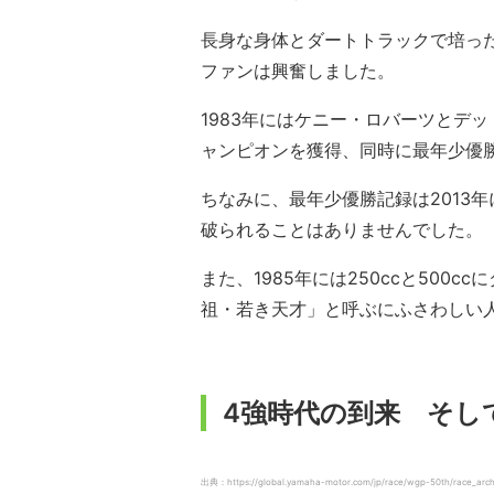
長身な身体とダートトラックで培っ
ファンは興奮しました。
1983年にはケニー・ロバーツとデ
ャンピオンを獲得、同時に最年少優
ちなみに、最年少優勝記録は2013年
破られることはありませんでした。
また、1985年には250ccと50
祖・若き天才」と呼ぶにふさわしい
4強時代の到来 そし
出典：https://global.yamaha-motor.com/jp/race/wgp-50th/race_arc