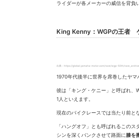
ライダーが各メーカーの威信を背負
King Kenny：WGPの王
出典：https://global.yamaha-motor.com/race/wgp-50th/race_archive/
1970年代後半に世界を席巻したヤ
彼は「キング・ケニー」と呼ばれ、
1人といえます。
現在のバイクレースでは当たり前と
「ハングオフ」とも呼ばれるこのス
シンを深くバンクさせて路面に
膝を