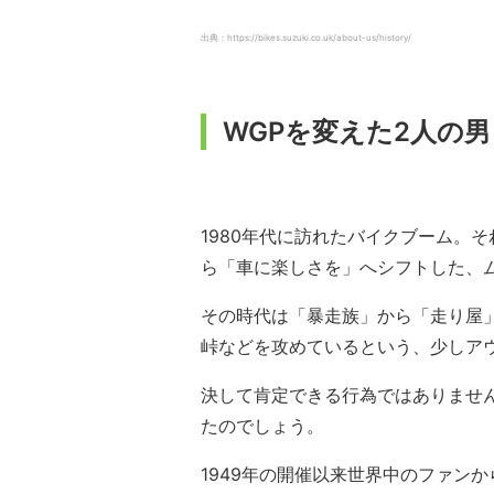
出典：https://bikes.suzuki.co.uk/about-us/history/
WGPを変えた2人の
1980年代に訪れたバイクブーム。
ら「車に楽しさを」へシフトした、
その時代は「暴走族」から「走り屋
峠などを攻めているという、少しア
決して肯定できる行為ではありませ
たのでしょう。
1949年の開催以来世界中のファン