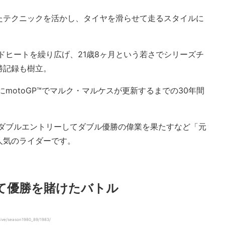
たテクニックを活かし、タイヤを滑らせて走るスタイルに
ッドヒートを繰り広げ、21歳8ヶ月という若さでシリーズチ
勝記録も樹立。
にmotoGP™でマルク・マルケスが更新するまでの30年間
0ccにダブルエントリーしてダブル優勝の偉業を果たすなど「元
人気のライダーです。
て優勝を賭けたバトル
hive/season1980_89/1983/