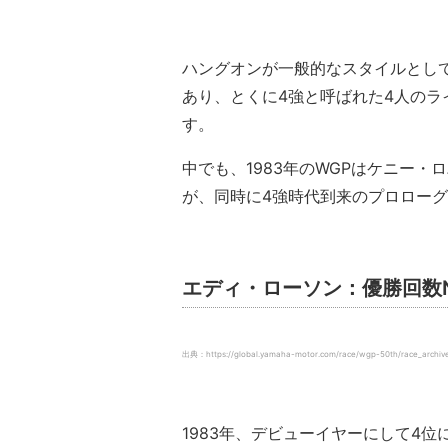
ハングオンが一般的なスタイルとして
あり、とくに4強と呼ばれた4人の
す。
中でも、1983年のWGPはケニー
が、同時に4強時代到来のプロロー
エディ・ローソン：優勝回数N
出典：https://global.yamaha-motor.com/race/wgp-50th/race_archive/
1983年、デビューイヤーにして4