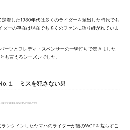
定着した1980年代は多くのライダーを輩出した時代でも
ライダーの存在は現在でも多くのファンに語り継がれていま
・ロバーツとフレディ・スペンサーの一騎打ちで沸きました
グとも言えるシーズンでした。
o.１ ミスを犯さない男
riders/eddie_lawson/index.html
位にランクインしたヤマハのライダーが後のWGPを荒らすこ