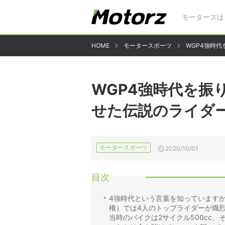
モーターズは
HOME
モータースポーツ
WGP4強時
WGP4強時代を振
せた伝説のライダ
モータースポーツ
2020/10/01
目次
4強時代という言葉を知っていますか？
権）では4人のトップライダーが熾
当時のバイクは2サイクル500cc