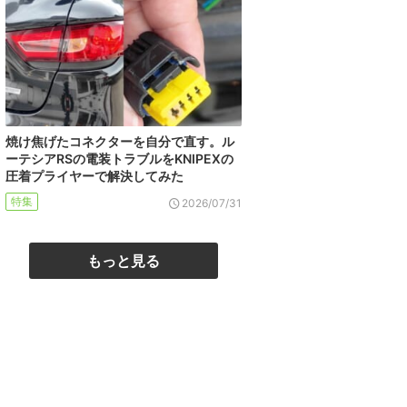
焼け焦げたコネクターを自分で直す。ル
ーテシアRSの電装トラブルをKNIPEXの
圧着プライヤーで解決してみた
特集
2026/07/31
もっと見る